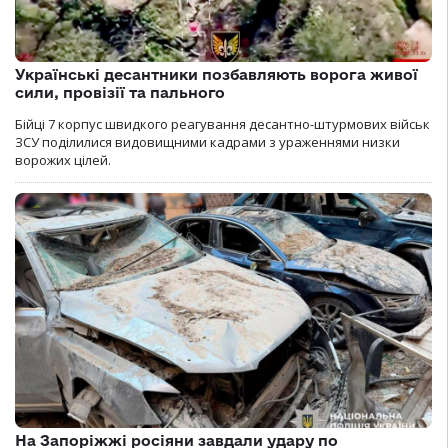
Українські десантники позбавляють ворога живої
сили, провізії та пального
Бійці 7 корпус швидкого реагування десантно-штурмових військ
ЗСУ поділилися видовищними кадрами з ураженнями низки
ворожих цілей.
На Запоріжжі росіяни завдали удару по