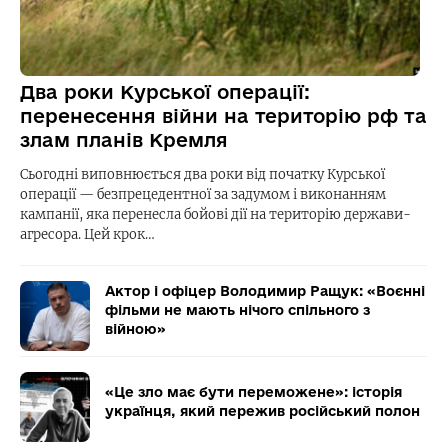
Два роки Курської операції:
перенесення війни на територію рф та
злам планів Кремля
Сьогодні виповнюється два роки від початку Курської
операції — безпрецедентної за задумом і виконанням
кампанії, яка перенесла бойові дії на територію держави-
агресора. Цей крок…
Актор і офіцер Володимир Ращук: «Воєнні
фільми не мають нічого спільного з
війною»
«Це зло має бути переможене»: історія
українця, який пережив російський полон