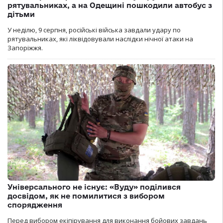
рятувальниках, а на Одещині пошкодили автобус з
дітьми
У неділю, 9 серпня, російські війська завдали удару по
рятувальниках, які ліквідовували наслідки нічної атаки на
Запоріжжя.
Універсального не існує: «Вуду» поділився
досвідом, як не помилитися з вибором
спорядження
Перед вибором екіпірування для виконання бойових завдань