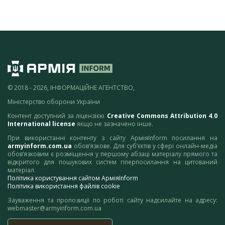
© 2018 - 2026, ІНФОРМАЦІЙНЕ АГЕНТСТВО,
Міністерство оборони України
Контент доступний за ліцензією
Creative Commons Attribution 4.0
International license
якщо не зазначено інше.
При використанні контенту з сайту АрміяInform посилання на
armyinform.com.ua
обов’язкове. Для суб’єктів у сфері онлайн-медіа
обов’язковим є розміщення у першому абзаці матеріалу прямого та
відкритого для пошукових систем гіперпосилання на цитований
матеріал.
Політика користування сайтом АрміяInform
Політика використання файлів cookie
Зауваження та пропозиції по роботі сайту надсилайте на адресу:
webmaster@armyinform.com.ua