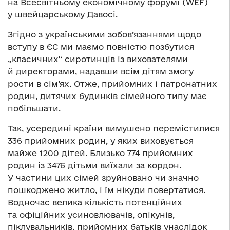
на Всесвітньому економічному форумі (WEF)
у швейцарському Давосі.
Згідно з українськими зобов’язаннями щодо
вступу в ЄС ми маємо повністю позбутися
„класичних“ сиротинців із вихователями
й директорами, надавши всім дітям змогу
рости в сім’ях. Отже, прийомних і патронатних
родин, дитячих будинків сімейного типу має
побільшати.
Так, усередині країни вимушено перемістилися
336 прийомних родин, у яких виховується
майже 1200 дітей. Близько 774 прийомних
родин із 3476 дітьми виїхали за кордон.
У частини цих сімей зруйновано чи значно
пошкоджено житло, і їм нікуди повертатися.
Водночас велика кількість потенційних
та офіційних усиновлювачів, опікунів,
піклувальників, прийомних батьків унаслідок