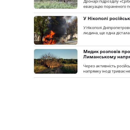
Дронарі підрозділу «Срі
евакуацію пораненого п
У Нікополі російсь
У Нікополі Дніпропетровс
людина, ще одна дістала
Медик розповів про
Лиманському напр
Через активність російс
напрямку іноді триває не