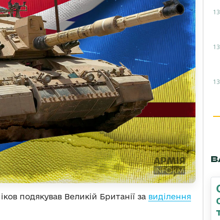
13
13
13
В
іков подякував Великій Британії за
виділення