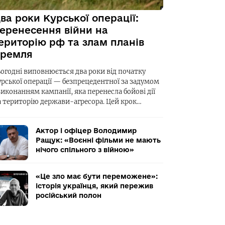
ва роки Курської операції:
еренесення війни на
ериторію рф та злам планів
ремля
ьогодні виповнюється два роки від початку
урської операції — безпрецедентної за задумом
виконанням кампанії, яка перенесла бойові дії
а територію держави-агресора. Цей крок…
Актор і офіцер Володимир
Ращук: «Воєнні фільми не мають
нічого спільного з війною»
«Це зло має бути переможене»:
історія українця, який пережив
російський полон