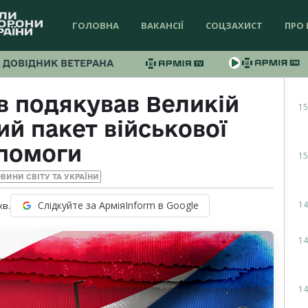
ГОЛОВНА
ВАКАНСІЇ
СОЦЗАХИСТ
ПРО 
ДОВІДНИК ВЕТЕРАНА
в подякував Великій
15
ий пакет військової
помоги
15
ВИНИ СВІТУ ТА УКРАЇНИ
14
Слідкуйте за АрміяInform в Google
хв.
14
14