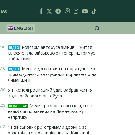
НАС
ENGLISH
:30
Розстріл автобуса змінив її життя:
ВІДЕО
Олеся стала військовою і тепер підтримує
побратимів
:10
Менше двох годин на порятунок: як
ВІДЕО
прикордонники евакуювали пораненого на
Лиманщині
:50
У Нікополі російський удар забрав життя
водія рейсового автобуса
:29
Медик розповів про складність
КОМЕНТАР
евакуації поранених на Лиманському
напрямку
:12
11 військових рф отримали довічне за
розстріл шістьох цивільних на Київщині