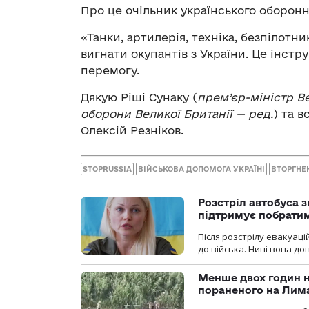
Про це очільник українського оборон
«Танки, артилерія, техніка, безпілотн
вигнати окупантів з України. Це інст
перемогу.
Дякую Ріші Сунаку (
прем’єр-міністр В
оборони Великої Британії
— ред.
) та 
Олексій Резніков.
STOPRUSSIA
ВІЙСЬКОВА ДОПОМОГА УКРАЇНІ
ВТОРГНЕ
Розстріл автобуса з
підтримує побрати
Після розстрілу евакуацій
до війська. Нині вона д
Менше двох годин 
пораненого на Лим