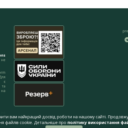
pr
ons
не
orm
Для
м є
 та
 на
 на
чити вам найкращий досвід роботи на нашому сайті. Продовжу
я файлів cookie. Детальніше про
політику використання фай