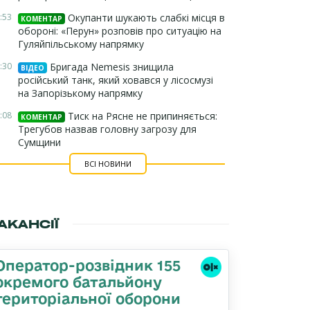
:53
Окупанти шукають слабкі місця в
КОМЕНТАР
обороні: «Перун» розповів про ситуацію на
Гуляйпільському напрямку
:30
Бригада Nemesis знищила
ВІДЕО
російський танк, який ховався у лісосмузі
на Запорізькому напрямку
:08
Тиск на Рясне не припиняється:
КОМЕНТАР
Трегубов назвав головну загрозу для
Сумщини
ВСІ НОВИНИ
АКАНСІЇ
Оператор-розвідник 155
окремого батальйону
територіальної оборони