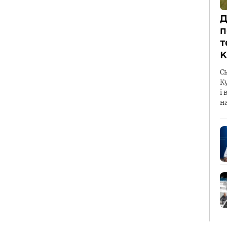
Д
п
т
К
С
К
і 
н