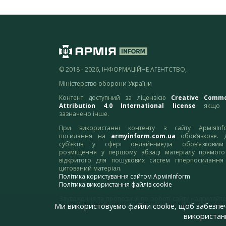
© 2018 - 2026, ІНФОРМАЦІЙНЕ АГЕНТСТВО,
Міністерство оборони України
Контент доступний за ліцензією
Creative Comm
Attribution 4.0 International license
якщо 
зазначено інше.
При використанні контенту з сайту АрміяInf
посилання на
armyinform.com.ua
обов’язкове. 
суб’єктів у сфері онлайн-медіа обов’язкови
розміщення у першому абзаці матеріалу прямого
відкритого для пошукових систем гіперпосилання
цитований матеріал.
Політика користування сайтом АрміяInform
Політика використання файлів cookie
Зауваження та пропозиції по роботі сайту надсилайте
Ми використовуємо файли cookie, щоб забезпе
адресу:
webmaster@armyinform.com.ua
використанн