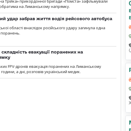
бна Трійка» прикордонної бригади «Помста» зафільмували
обратима на Лиманському напрямку.
кий удар забрав життя водія рейсового автобуса
ької області внаслідок російського удару загинула одна
 поранень.
 складність евакуації поранених на
ямку
ьких FPV-дронів евакуація поранених на Лиманському
 години, а дні, розповів український медик.