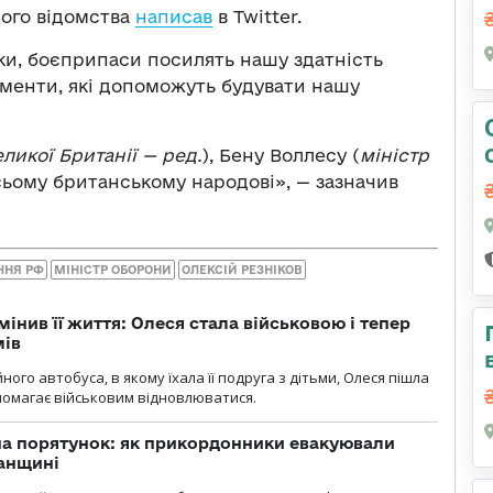
ного відомства
написав
в Twitter.
ики, боєприпаси посилять нашу здатність
рументи, які допоможуть будувати нашу
еликої Британії
— ред.
), Бену Воллесу (
міністр
всьому британському народові», — зазначив
ННЯ РФ
МІНІСТР ОБОРОНИ
ОЛЕКСІЙ РЕЗНІКОВ
мінив її життя: Олеся стала військовою і тепер
мів
ного автобуса, в якому їхала її подруга з дітьми, Олеся пішла
опомагає військовим відновлюватися.
на порятунок: як прикордонники евакуювали
анщині