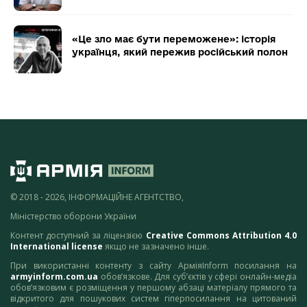
«Це зло має бути переможене»: історія
українця, який пережив російський полон
© 2018 - 2026, ІНФОРМАЦІЙНЕ АГЕНТСТВО,
Міністерство оборони України
Контент доступний за ліцензією
Creative Commons Attribution 4.0
International license
якщо не зазначено інше.
При використанні контенту з сайту АрміяInform посилання на
armyinform.com.ua
обов’язкове. Для суб’єктів у сфері онлайн-медіа
обов’язковим є розміщення у першому абзаці матеріалу прямого та
відкритого для пошукових систем гіперпосилання на цитований