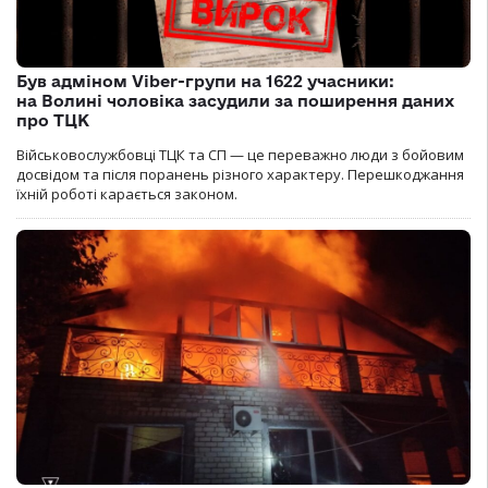
Був адміном Viber-групи на 1622 учасники:
на Волині чоловіка засудили за поширення даних
про ТЦК
Військовослужбовці ТЦК та СП — це переважно люди з бойовим
досвідом та після поранень різного характеру. Перешкоджання
їхній роботі карається законом.