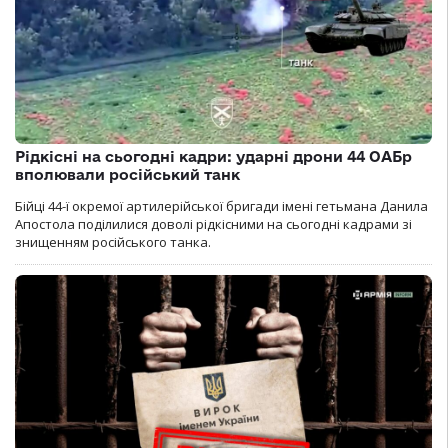
Рідкісні на сьогодні кадри: ударні дрони 44 ОАБр
вполювали російський танк
Бійці 44-ї окремої артилерійської бригади імені гетьмана Данила
Апостола поділилися доволі рідкісними на сьогодні кадрами зі
знищенням російського танка.