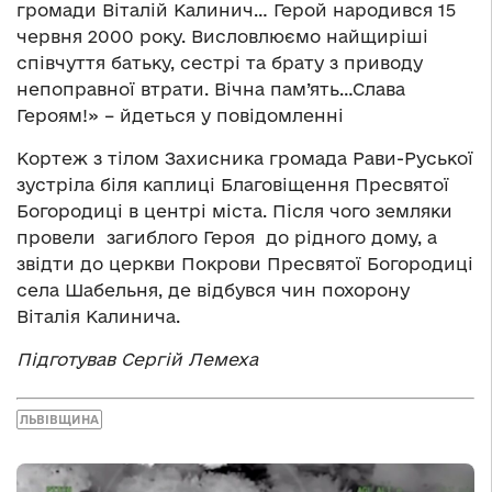
громади Віталій Калинич… Герой народився 15
червня 2000 року. Висловлюємо найщиріші
співчуття батьку, сестрі та брату з приводу
непоправної втрати. Вічна пам’ять…Слава
Героям!» – йдеться у повідомленні
Кортеж з тілом Захисника громада Рави-Руської
зустріла біля каплиці Благовіщення Пресвятої
Богородиці в центрі міста. Після чого земляки
провели загиблого Героя до рідного дому, а
звідти до церкви Покрови Пресвятої Богородиці
села Шабельня, де відбувся чин похорону
Віталія Калинича.
Підготував Сергій Лемеха
ЛЬВІВЩИНА