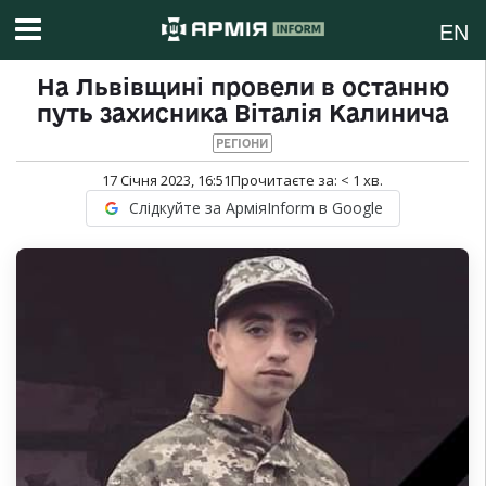
EN
На Львівщині провели в останню
путь захисника Віталія Калинича
РЕГІОНИ
17 Січня 2023, 16:51
Прочитаєте за:
< 1
хв.
Слідкуйте за АрміяInform в Google