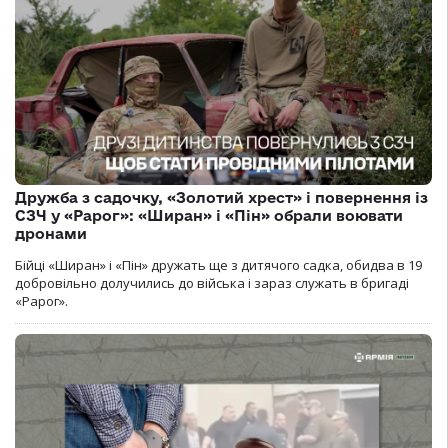
Дружба з садочку, «Золотий хрест» і повернення із
СЗЧ у «Рарог»: «Ширан» і «Пін» обрали воювати
дронами
Бійці «Ширан» і «Пін» дружать ще з дитячого садка, обидва в 19
добровільно долучились до війська і зараз служать в бригаді
«Рарог».