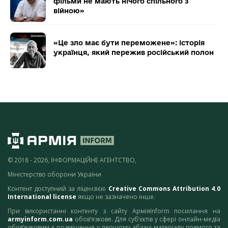
фільми не мають нічого спільного з
війною»
«Це зло має бути переможене»: історія
українця, який пережив російський полон
© 2018 - 2026, ІНФОРМАЦІЙНЕ АГЕНТСТВО,
Міністерство оборони України
Контент доступний за ліцензією
Creative Commons Attribution 4.0
International license
якщо не зазначено інше.
При використанні контенту з сайту АрміяInform посилання на
armyinform.com.ua
обов’язкове. Для суб’єктів у сфері онлайн-медіа
обов’язковим є розміщення у першому абзаці матеріалу прямого та