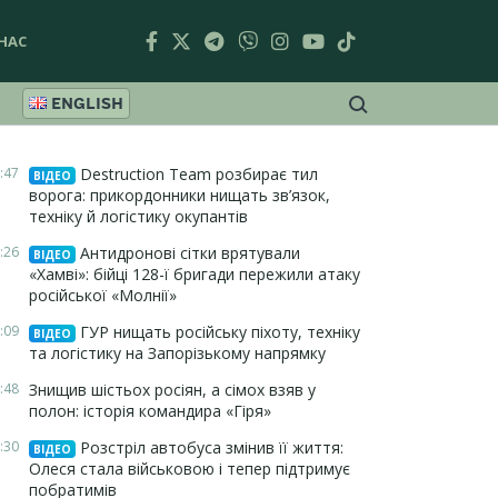
НАС
ENGLISH
:47
Destruction Team розбирає тил
ВІДЕО
ворога: прикордонники нищать зв’язок,
техніку й логістику окупантів
:26
Антидронові сітки врятували
ВІДЕО
«Хамві»: бійці 128-ї бригади пережили атаку
російської «Молнії»
:09
ГУР нищать російську піхоту, техніку
ВІДЕО
та логістику на Запорізькому напрямку
:48
Знищив шістьох росіян, а сімох взяв у
полон: історія командира «Гіря»
:30
Розстріл автобуса змінив її життя:
ВІДЕО
Олеся стала військовою і тепер підтримує
побратимів