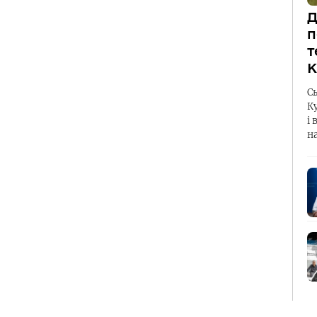
Д
п
т
К
С
К
і 
н