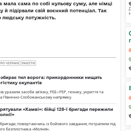
а мала сама по собі нульову суму, але німці
у й підірвали свій воєнний потенціал. Так
ю людську потужність.
ТРО ЧЕРНИК
РАКЕТИ
озбирає тил ворога: прикордонники нищать
огістику окупантів
 уразили засоби зв’язку, РЕБ і РЕР, техніку, укриття та
на Північно-Слобожанському напрямку.
рятували «Хамві»: бійці 128-ї бригади пережили
олнії»
ї бригади, повертаючись із бойового завдання, потрапили під
ого безпілотника «Молнія».