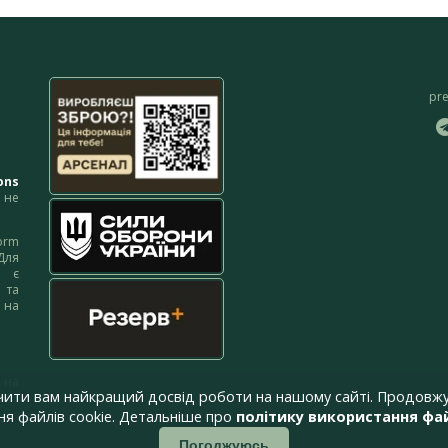
pr
ons
не
orm
Для
м є
 та
 на
 на
чити вам найкращий досвід роботи на нашому сайті. Продовжу
я файлів cookie. Детальніше про
політику використання фай
Погоджуюсь