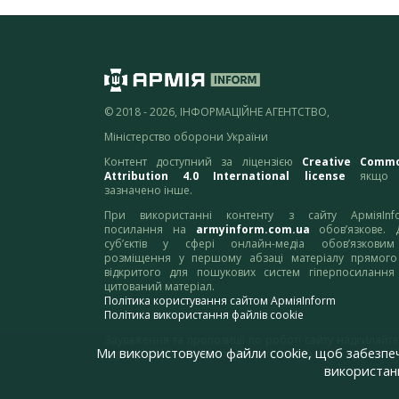
© 2018 - 2026, ІНФОРМАЦІЙНЕ АГЕНТСТВО,
Міністерство оборони України
Контент доступний за ліцензією
Creative Comm
Attribution 4.0 International license
якщо 
зазначено інше.
При використанні контенту з сайту АрміяInf
посилання на
armyinform.com.ua
обов’язкове. 
суб’єктів у сфері онлайн-медіа обов’язкови
розміщення у першому абзаці матеріалу прямого
відкритого для пошукових систем гіперпосилання
цитований матеріал.
Політика користування сайтом АрміяInform
Політика використання файлів cookie
Зауваження та пропозиції по роботі сайту надсилайте
Ми використовуємо файли cookie, щоб забезпе
адресу:
webmaster@armyinform.com.ua
використанн