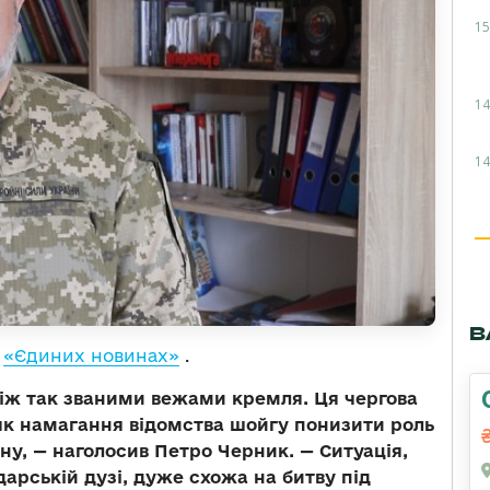
15
14
14
В
у
«Єдиних новинах»
.
іж так званими вежами кремля. Ця чергова
, як намагання відомства шойгу понизити роль
ну, — наголосив Петро Черник. — Ситуація,
арській дузі, дуже схожа на битву під