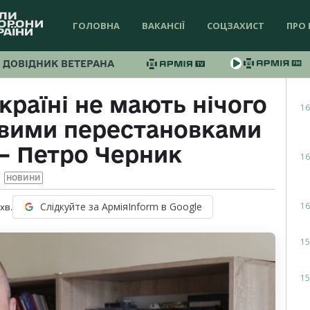
ГОЛОВНА
ВАКАНСІЇ
СОЦЗАХИСТ
ПРО 
ДОВІДНИК ВЕТЕРАНА
країні не мають нічого
16
овими перестановками
 — Петро Черник
16
НОВИНИ
16
Слідкуйте за АрміяInform в Google
хв.
15
15