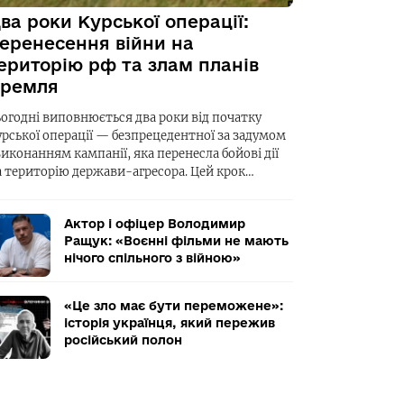
ва роки Курської операції:
еренесення війни на
ериторію рф та злам планів
ремля
ьогодні виповнюється два роки від початку
урської операції — безпрецедентної за задумом
виконанням кампанії, яка перенесла бойові дії
а територію держави-агресора. Цей крок…
Актор і офіцер Володимир
Ращук: «Воєнні фільми не мають
нічого спільного з війною»
«Це зло має бути переможене»:
історія українця, який пережив
російський полон