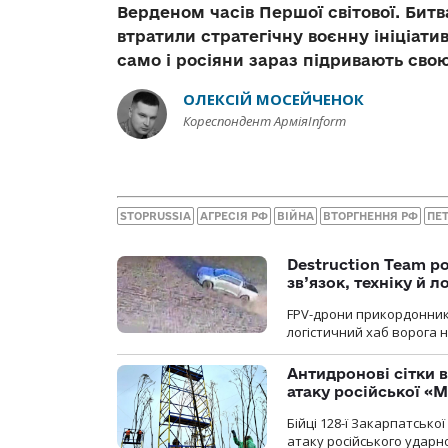
Верденом часів Першої світової. Битв
втратили стратегічну воєнну ініціатив
само і росіяни зараз підривають сво
ОЛЕКСІЙ МОСЕЙЧЕНОК
Кореспондент АрміяInform
STOPRUSSIA
АГРЕСІЯ РФ
ВІЙНА
ВТОРГНЕННЯ РФ
ПЕ
Destruction Team р
зв’язок, техніку й л
FPV-дрони прикордонників
логістичний хаб ворога 
Антидронові сітки в
атаку російської «М
Бійці 128-ї Закарпатсько
атаку російського ударн