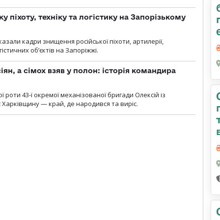
у піхоту, техніку та логістику на Запорізькому
азали кадри знищення російської піхоти, артилерії,
гістичних об’єктів на Запоріжжі.
ян, а сімох взяв у полон: історія командира
ї роти 43-ї окремої механізованої бригади Олексій із
 Харківщину — край, де народився та виріс.