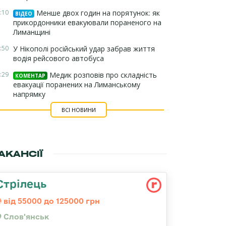
:10
Менше двох годин на порятунок: як
ВІДЕО
прикордонники евакуювали пораненого на
Лиманщині
:50
У Нікополі російський удар забрав життя
водія рейсового автобуса
:29
Медик розповів про складність
КОМЕНТАР
евакуації поранених на Лиманському
напрямку
ВСІ НОВИНИ
АКАНСІЇ
Стрілець
від 55000 до 125000 грн
Слов'янськ