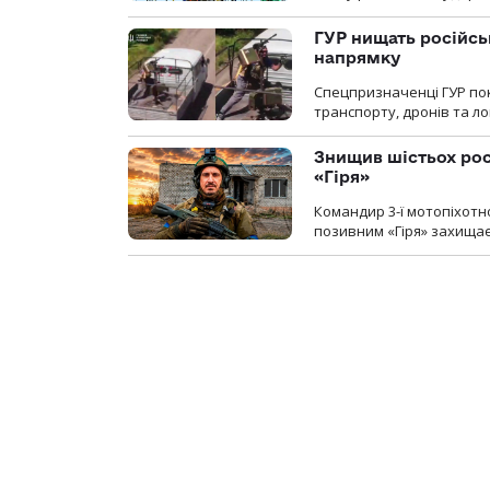
ГУР нищать російськ
напрямку
Спецпризначенці ГУР пок
транспорту, дронів та ло
Знищив шістьох росі
«Гіря»
Командир 3-ї мотопіхотно
позивним «Гіря» захищає