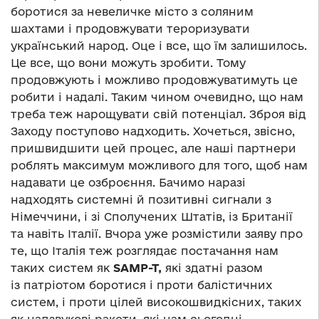
боротися за невеличке місто з соляним
шахтами і продовжувати тероризувати
український народ. Оце і все, що їм залишилось.
Це все, що вони можуть зробити. Тому
продовжують і можливо продовжуватимуть це
робити і надалі. Таким чином очевидно, що нам
треба теж нарощувати свій потенціал. Зброя від
Заходу поступово надходить. Хочеться, звісно,
пришвидшити цей процес, але наші партнери
роблять максимум можливого для того, щоб нам
надавати це озброєння. Бачимо наразі
надходять системні й позитивні сигнали з
Німеччини, і зі Сполучених Штатів, із Британії
та навіть Італії. Вчора уже розмістили заяву про
те, що Італія теж розглядає постачання нам
таких систем як
SAMP-T
,
які здатні разом
із патріотом боротися і проти балістичних
систем, і проти цілей високошвидкісних, таких