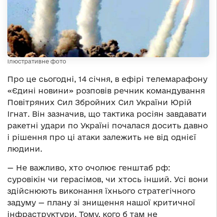
Ілюстративне фото
Про це сьогодні, 14 січня, в ефірі телемарафону
«Єдині новини» розповів речник командування
Повітряних Сил Збройних Сил України Юрій
Ігнат. Він зазначив, що тактика росіян завдавати
ракетні удари по Україні почалася досить давно
і рішення про ці атаки залежить не від однієї
людини.
— Не важливо, хто очолює генштаб рф:
суровікін чи герасімов, чи хтось інший. Усі вони
здійснюють виконання їхнього стратегічного
задуму — плану зі знищення нашої критичної
інфраструктури. Тому, кого б там не