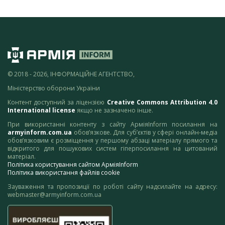
© 2018 - 2026, ІНФОРМАЦІЙНЕ АГЕНТСТВО,
Міністерство оборони України
Контент доступний за ліцензією
Creative Commons Attribution 4.0
International license
якщо не зазначено інше.
При використанні контенту з сайту АрміяInform посилання на
armyinform.com.ua
обов’язкове. Для суб’єктів у сфері онлайн-медіа
обов’язковим є розміщення у першому абзаці матеріалу прямого та
відкритого для пошукових систем гіперпосилання на цитований
матеріал.
Політика користування сайтом АрміяInform
Політика використання файлів cookie
Зауваження та пропозиції по роботі сайту надсилайте на адресу:
webmaster@armyinform.com.ua