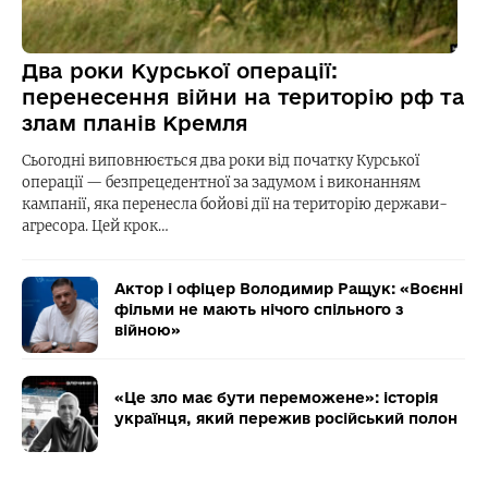
Два роки Курської операції:
перенесення війни на територію рф та
злам планів Кремля
Сьогодні виповнюється два роки від початку Курської
операції — безпрецедентної за задумом і виконанням
кампанії, яка перенесла бойові дії на територію держави-
агресора. Цей крок…
Актор і офіцер Володимир Ращук: «Воєнні
фільми не мають нічого спільного з
війною»
«Це зло має бути переможене»: історія
українця, який пережив російський полон