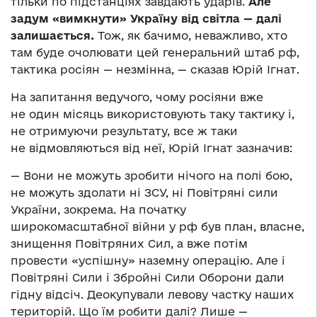
тільки по підстанціях завдають ударів.
Але
задум «вимкнути» Україну від світла — далі
залишається.
Тож, як бачимо, неважливо, хто
там буде очолювати цей генеральний штаб рф,
тактика росіян — незмінна, — сказав Юрій Ігнат.
На запитання ведучого, чому росіяни вже
не один місяць використовують таку тактику і,
не отримуючи результату, все ж таки
не відмовляються від неї, Юрій Ігнат зазначив:
— Вони не можуть зробити нічого на полі бою,
не можуть здолати ні ЗСУ, ні Повітряні сили
України, зокрема. На початку
широкомасштабної війни у рф був план, власне,
знищення Повітряних Сил, а вже потім
провести «успішну» наземну операцію. Але і
Повітряні Сили і Збройні Сили Оборони дали
гідну відсіч. Деокупували левову частку наших
територій. Що їм робити далі? Лише —