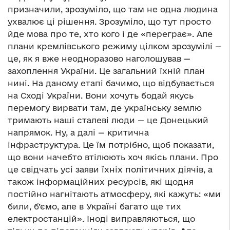
призначили, зрозуміло, що там не одна людина
ухвалює ці рішення. Зрозуміло, що тут просто
йде мова про те, хто кого і де «переграє». Але
плани кремлівського режиму цілком зрозумілі —
це, як я вже неодноразово наголошував —
захоплення України. Це загальний їхній план
нині. На даному етапі бачимо, що відбувається
на Сході України. Вони хочуть бодай якусь
перемогу вирвати там, де українську землю
тримають наші сталеві люди — це Донецький
напрямок. Ну, а далі — критична
інфраструктура. Це їм потрібно, щоб показати,
що вони начебто втілюють хоч якісь плани. Про
це свідчать усі заяви їхніх політичних діячів, а
також інформаційних ресурсів, які щодня
постійно нагнітають атмосферу, які кажуть: «ми
били, б’ємо, але в Україні багато ще тих
електростанцій». Іноді виправляються, що