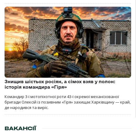
Знищив шістьох росіян, а сімох взяв у полон:
історія командира «Гіря»
Командир 3-ї мотопіхотної роти 43-ї окремої механізованої
бригади Олексій із позивним «Гіря» захищає Харківщину — край,
де народився та виріс.
ВАКАНСІЇ