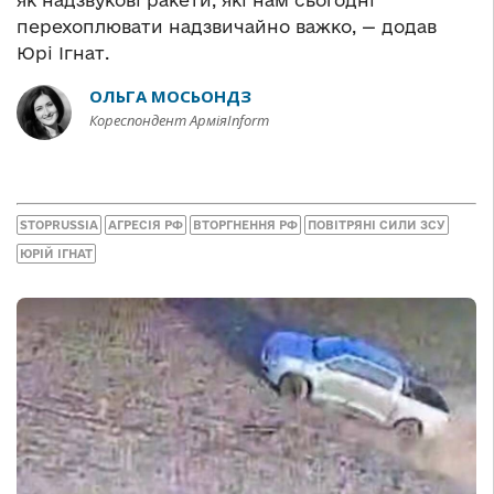
як надзвукові ракети, які нам сьогодні
перехоплювати надзвичайно важко, — додав
Юрі Ігнат.
ОЛЬГА МОСЬОНДЗ
Кореспондент АрміяInform
STOPRUSSIA
АГРЕСІЯ РФ
ВТОРГНЕННЯ РФ
ПОВІТРЯНІ СИЛИ ЗСУ
ЮРІЙ ІГНАТ