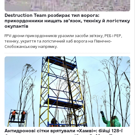
Destruction Team розбирає тил ворога:
прикордонники нищать зв’язок, техніку й логістику
окупантів
FPV-дрони прикордонників уразили засоби зв’язку, РЕБ і РЕР,
техніку, укриття та логістичний хаб ворога на Північно-
Слобожанському напрямку.
Антидронові сітки врятували «Хамві»: бійці 128-ї