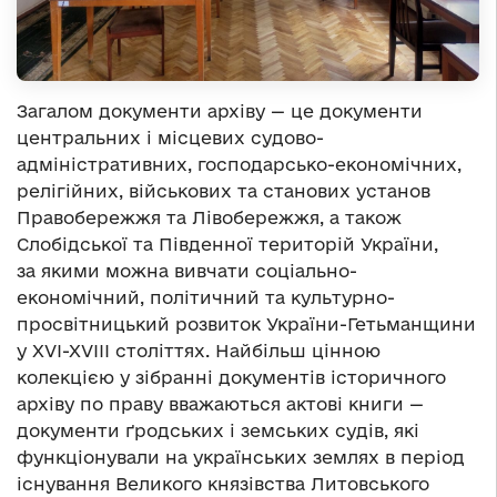
Загалом документи архіву — це документи
центральних і місцевих судово-
адміністративних, господарсько-економічних,
релігійних, військових та станових установ
Правобережжя та Лівобережжя, а також
Слобідської та Південної територій України,
за якими можна вивчати соціально-
економічний, політичний та культурно-
просвітницький розвиток України-Гетьманщини
у ХVІ-ХVІІІ століттях. Найбільш цінною
колекцією у зібранні документів історичного
архіву по праву вважаються актові книги —
документи ґродських і земських судів, які
функціонували на українських землях в період
існування Великого князівства Литовського