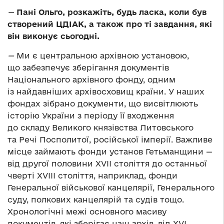
—
Пані Ольго, розкажіть, будь ласка, коли був
створений ЦДІАК, а також про ті завдання, які
він виконує сьогодні.
—
Ми є центральною архівною установою,
що забезпечує зберігання документів
Національного архівного фонду, одним
із найдавніших архівосховищ країни. У наших
фондах зібрано документи, що висвітлюють
історію України з періоду її входження
до складу Великого князівства Литовського
та Речі Посполитої, російської імперії. Важливе
місце займають фонди установ Гетьманщини —
від другої половини XVII століття до останньої
чверті XVIII століття, наприклад, фонди
Генеральної військової канцелярії, Генерального
суду, полкових канцелярій та судів тощо.
Хронологічні межі основного масиву
документів, які зберігає наш архів, від XVI