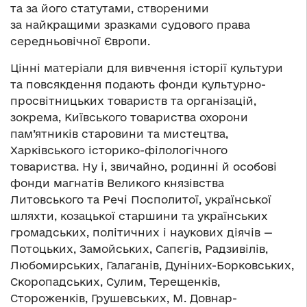
та за його статутами, створеними
за найкращими зразками судового права
середньовічної Європи.
Цінні матеріали для вивчення історії культури
та повсякдення подають фонди культурно-
просвітницьких товариств та організацій,
зокрема, Київського товариства охорони
пам’ятників старовини та мистецтва,
Харківського історико-філологічного
товариства. Ну і, звичайно, родинні й особові
фонди магнатів Великого князівства
Литовського та Речі Посполитої, української
шляхти, козацької старшини та українських
громадських, політичних і наукових діячів —
Потоцьких, Замойських, Сапєгів, Радзивілів,
Любомирських, Галаганів, Дуніних-Борковських,
Скоропадських, Сулим, Терещенків,
Стороженків, Грушевських, М. Довнар-