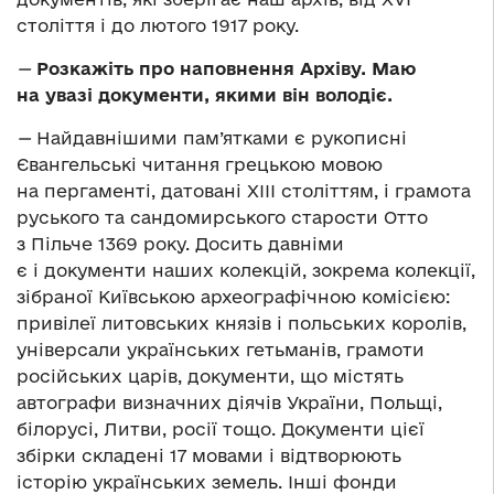
століття і до лютого 1917 року.
—
Розкажіть про наповнення Архіву. Маю
на увазі документи, якими він володіє.
—
Найдавнішими пам’ятками є рукописні
Євангельські читання грецькою мовою
на пергаменті, датовані ХІІІ століттям, і грамота
руського та сандомирського старости Отто
з Пільче 1369 року. Досить давніми
є і документи наших колекцій, зокрема колекції,
зібраної Київською археографічною комісією:
привілеї литовських князів і польських королів,
універсали українських гетьманів, грамоти
російських царів, документи, що містять
автографи визначних діячів України, Польщі,
білорусі, Литви, росії тощо. Документи цієї
збірки складені 17 мовами і відтворюють
історію українських земель. Інші фонди