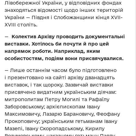
Лівобережної України, у відповідних фондах
знаходяться відомості щодо інших територій
України — Півдня і Слобожанщини кінця ХVІІ-
ХVІІІ століть.
—
Колектив Архіву проводить документальні
виставки. Хотілось би почути й про цей
напрямок роботи. Наприклад, яким
особистостям, подіям вони присвячувалися.
— Лише останнім часом було підготовлено
і презентовано на сайті архіву дванадцять
виставок, і так щороку. Зазвичай виставки
присвячено видатним українським діячам:
митрополитам Петру Могилі та Рафаїлу
Заборовському; архієпископам Івану
Максимовичу, Лазарю Барановичу, Феофану
Прокоповичу; українським гетьманам Івану
Мазепі, Івану Скоропадському, Кирилу
Розумовському, наказному гетьману Павлу