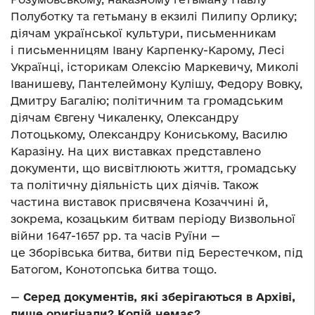
Полуботку та гетьману в екзилі Пилипу Орлику;
діячам української культури, письменникам
і письменницям Івану Карпенку-Карому, Лесі
Українці, історикам Олексію Маркевичу, Миколі
Іванишеву, Пантелеймону Кулішу, Федору Вовку,
Дмитру Багалію; політичним та громадським
діячам Євгену Чикаленку, Олександру
Лотоцькому, Олександру Кониському, Василю
Каразіну. На цих виставках представлено
документи, що висвітлюють життя, громадську
та політичну діяльність цих діячів. Також
частина виставок присвячена Козаччині й,
зокрема, козацьким битвам періоду Визвольної
війни 1647-1657 рр. та часів Руїни —
це Зборівська битва, битви під Берестечком, під
Батогом, Конотопська битва тощо.
—
Серед документів, які зберігаються в Архіві,
лише оригінали? Копій немає?