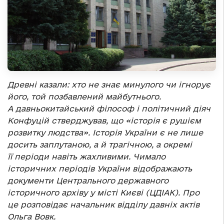
Древні казали: хто не знає минулого чи ігнорує
його, той позбавлений майбутнього.
А давньокитайський філософ і політичний діяч
Конфуцій стверджував, що «історія є рушієм
розвитку людства». Історія України є не лише
досить заплутаною, а й трагічною, а окремі
її періоди навіть жахливими. Чимало
історичних періодів України відображають
документи Центрального державного
історичного архіву у місті Києві (ЦДІАК). Про
це розповідає начальник відділу давніх актів
Ольга Вовк.