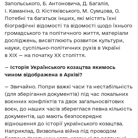
Запольського, Б. Антоновича, Д. Багалія,
І. Каманіна, О. Кістяківського, М. Сумцова, О.
Потебні та багатьох інших, які містять їхні
біографічні відомості та відомості щодо їхнього
громадського та політичного життя, матеріали
досліджень, висвітлюють розвиток культури,
науки, суспільно-політичних рухів в Україні
в ХІХ — на початку ХХ століття.
—
Історія Українського козацтва якимось
чином відображена в Архіві?
— Звичайно. Попри важкі часи та нестабільність
(для зберігання документів) під час локальних
воєнних конфліктів та двох загальносвітових
воєн, до наших часів збереглася певна кількість
документів, що мають безпосереднє
відношення до історії українського козацтва.
Наприклад, Визвольна війна під проводом