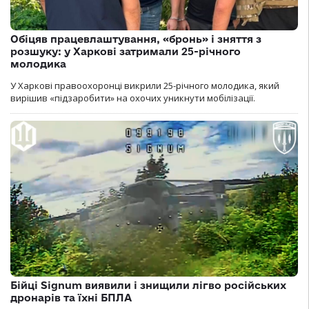
Обіцяв працевлаштування, «бронь» і зняття з
розшуку: у Харкові затримали 25-річного
молодика
У Харкові правоохоронці викрили 25-річного молодика, який
вирішив «підзаробити» на охочих уникнути мобілізації.
Бійці Signum виявили і знищили лігво російських
дронарів та їхні БПЛА