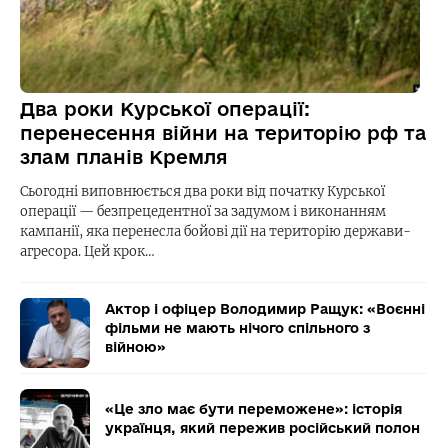
Два роки Курської операції:
перенесення війни на територію рф та
злам планів Кремля
Сьогодні виповнюється два роки від початку Курської
операції — безпрецедентної за задумом і виконанням
кампанії, яка перенесла бойові дії на територію держави-
агресора. Цей крок…
Актор і офіцер Володимир Ращук: «Воєнні
фільми не мають нічого спільного з
війною»
«Це зло має бути переможене»: історія
українця, який пережив російський полон