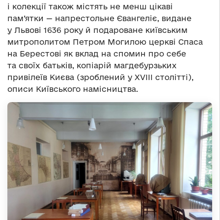
і колекції також містять не менш цікаві
пам’ятки — напрестольне Євангеліє, видане
у Львові 1636 року й подароване київським
митрополитом Петром Могилою церкві Спаса
на Берестові як вклад на спомин про себе
та своїх батьків, копіарій магдебурзьких
привілеїв Києва (зроблений у ХVІІІ столітті),
описи Київського намісництва.