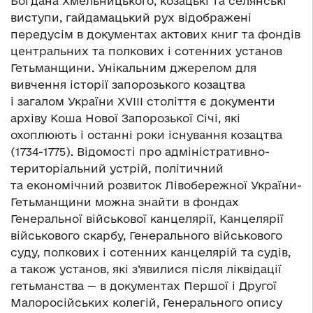
Богдана Хмельницького, козацькі та селянські
виступи, гайдамацький рух відображені
передусім в документах актових книг та фондів
центральних та полкових і сотенних установ
Гетьманщини. Унікальним джерелом для
вивчення історії запорозького козацтва
і загалом України ХVІІІ століття є документи
архіву Коша Нової Запорозької Січі, які
охоплюють і останні роки існування козацтва
(1734-1775). Відомості про адміністративно-
територіальний устрій, політичний
та економічний розвиток Лівобережної України-
Гетьманщини можна знайти в фондах
Генеральної військової канцелярії, Канцелярії
військового скарбу, Генерального військового
суду, полкових і сотенних канцелярій та судів,
а також установ, які з’явилися після ліквідації
гетьманства — в документах Першої і Другої
Малоросійських колегій, Генерального опису