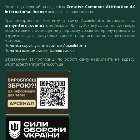
Контент доступний за ліцензією
Creative Commons Attribution 4.0
International license
якщо не зазначено інше.
При використанні контенту з сайту АрміяInform посилання на
armyinform.com.ua
обов’язкове. Для суб’єктів у сфері онлайн-медіа
обов’язковим є розміщення у першому абзаці матеріалу прямого та
відкритого для пошукових систем гіперпосилання на цитований
матеріал.
Політика користування сайтом АрміяInform
Політика використання файлів cookie
Зауваження та пропозиції по роботі сайту надсилайте на адресу:
webmaster@armyinform.com.ua