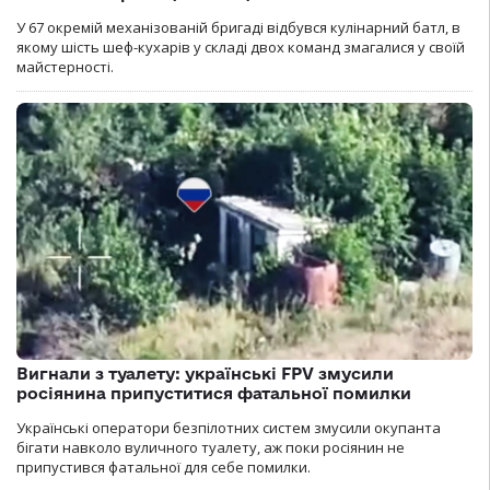
У 67 окремій механізованій бригаді відбувся кулінарний батл, в
якому шість шеф-кухарів у складі двох команд змагалися у своїй
майстерності.
Вигнали з туалету: українські FPV змусили
росіянина припуститися фатальної помилки
Українські оператори безпілотних систем змусили окупанта
бігати навколо вуличного туалету, аж поки росіянин не
припустився фатальної для себе помилки.