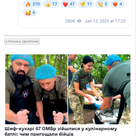
ХРОНІКА ОБОРОНИ
Шеф-кухарі 67 ОМБр зійшлися у кулінарному
батлі: чим пригощали бійців