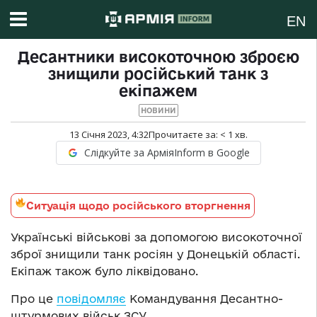
EN
Десантники високоточною зброєю
знищили російський танк з
екіпажем
НОВИНИ
13 Січня 2023, 4:32
Прочитаєте за:
< 1
хв.
Слідкуйте за АрміяInform в Google
Ситуація щодо російського вторгнення
Українські військові за допомогою високоточної
зброї знищили танк росіян у Донецькій області.
Екіпаж також було ліквідовано.
Про це
повідомляє
Командування Десантно-
штурмових військ ЗСУ.