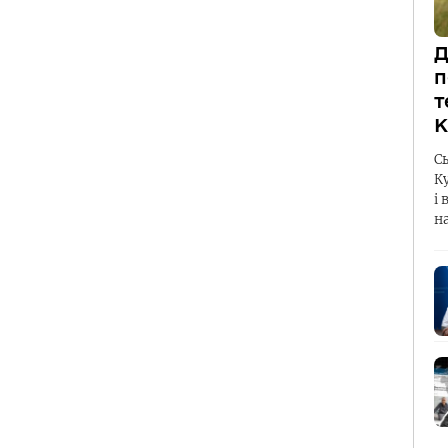
Д
п
т
К
С
К
і 
н