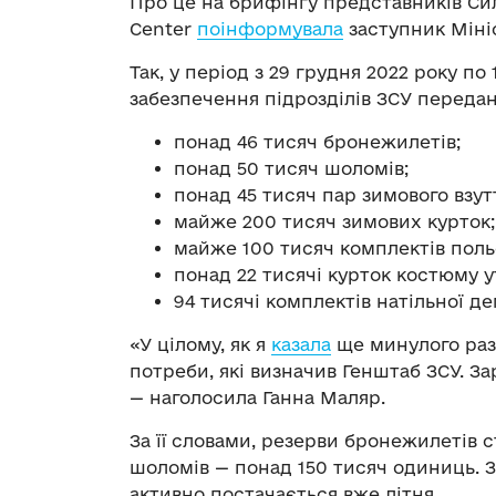
Про це на брифінгу представників Сил
Center
поінформувала
заступник Міні
Так, у період з 29 грудня 2022 року п
забезпечення підрозділів ЗСУ передан
понад 46 тисяч бронежилетів;
понад 50 тисяч шоломів;
понад 45 тисяч пар зимового взут
майже 200 тисяч зимових курток;
майже 100 тисяч комплектів поль
понад 22 тисячі курток костюму у
94 тисячі комплектів натільної де
«У цілому, як я
казала
ще минулого разу
потреби, які визначив Генштаб ЗСУ. З
— наголосила Ганна Маляр.
За її словами, резерви бронежилетів 
шоломів — понад 150 тисяч одиниць. 
активно постачається вже літня.