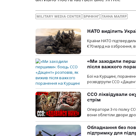
MILITARY MEDIA CENTER
БРИФІНГ
ГАННА МАЛЯР
НАТО виділить Укра
Країни НАТО підтвердили
€70 млрд на озброєння, в
«Ми заходили перши
після важкого пора
Бої на Курщині, поранен
розвідгрупи ССО «Дацент
ССО ліквідували ок
стрім
Оператори 3-го полку СС
вони облетіли двори дро
Обладнання без пов
підтримку для під