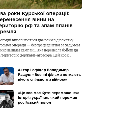
ва роки Курської операції:
еренесення війни на
ериторію рф та злам планів
ремля
ьогодні виповнюється два роки від початку
урської операції — безпрецедентної за задумом
виконанням кампанії, яка перенесла бойові дії
а територію держави-агресора. Цей крок…
Актор і офіцер Володимир
Ращук: «Воєнні фільми не мають
нічого спільного з війною»
«Це зло має бути переможене»:
історія українця, який пережив
російський полон