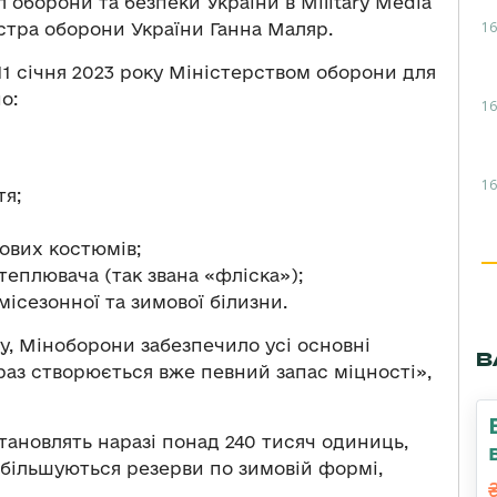
 оборони та безпеки України в Military Media
16
стра оборони України Ганна Маляр.
о 11 січня 2023 року Міністерством оборони для
о:
16
16
тя;
ових костюмів;
теплювача (так звана «фліска»);
місезонної та зимової білизни.
, Міноборони забезпечило усі основні
В
араз створюється вже певний запас міцності»,
становлять наразі понад 240 тисяч одиниць,
Збільшуються резерви по зимовій формі,