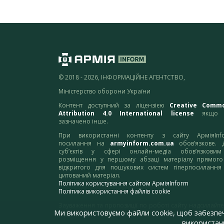
© 2018 - 2026, ІНФОРМАЦІЙНЕ АГЕНТСТВО,
Міністерство оборони України
Контент доступний за ліцензією
Creative Comm
Attribution 4.0 International license
якщо 
зазначено інше.
При використанні контенту з сайту АрміяInf
посилання на
armyinform.com.ua
обов’язкове. 
суб’єктів у сфері онлайн-медіа обов’язкови
розміщення у першому абзаці матеріалу прямого
відкритого для пошукових систем гіперпосилання
цитований матеріал.
Політика користування сайтом АрміяInform
Політика використання файлів cookie
Зауваження та пропозиції по роботі сайту надсилайте
Ми використовуємо файли cookie, щоб забезпе
адресу:
webmaster@armyinform.com.ua
використанн