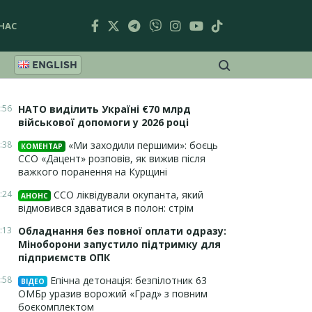
НАС
ENGLISH
:56
НАТО виділить Україні €70 млрд
військової допомоги у 2026 році
:38
«Ми заходили першими»: боєць
КОМЕНТАР
ССО «Дацент» розповів, як вижив після
важкого поранення на Курщині
:24
ССО ліквідували окупанта, який
АНОНС
відмовився здаватися в полон: стрім
:13
Обладнання без повної оплати одразу:
Міноборони запустило підтримку для
підприємств ОПК
:58
Епічна детонація: безпілотник 63
ВІДЕО
ОМБр уразив ворожий «Град» з повним
боєкомплектом