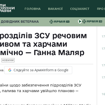
ГОЛОВНА
ВАКАНСІЇ
СОЦЗАХИСТ
ПРО 
ДОВІДНИК ВЕТЕРАНА
розділів ЗСУ речовим
17
ивом та харчами
17
тмічно — Ганна Маляр
НОВИНИ
17
Слідкуйте за АрміяInform в Google
хв.
17
аїни щодо забезпечення підрозділів ЗСУ
 палива та харчами увійшло планово —
16