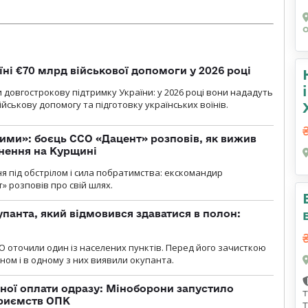
їні €70 млрд військової допомоги у 2026 році
 довгострокову підтримку України: у 2026 році вони нададуть
ійськову допомогу та підготовку українських воїнів.
ми»: боєць ССО «Дацент» розповів, як вижив
нення на Курщині
ня під обстрілом і сила побратимства: екскомандир
» розповів про свій шлях.
упанта, який відмовився здаватися в полон:
О оточили один із населених пунктів. Перед його зачисткою
ном і в одному з них виявили окупанта.
ної оплати одразу: Міноборони запустило
приємств ОПК