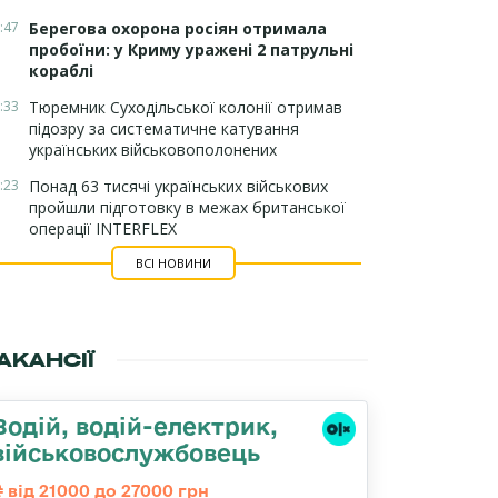
:47
Берегова охорона росіян отримала
пробоїни: у Криму уражені 2 патрульні
кораблі
:33
Тюремник Суходільської колонії отримав
підозру за систематичне катування
українських військовополонених
:23
Понад 63 тисячі українських військових
пройшли підготовку в межах британської
операції INTERFLEX
ВСІ НОВИНИ
АКАНСІЇ
Водій, водій-електрик,
військовослужбовець
від 21000 до 27000 грн