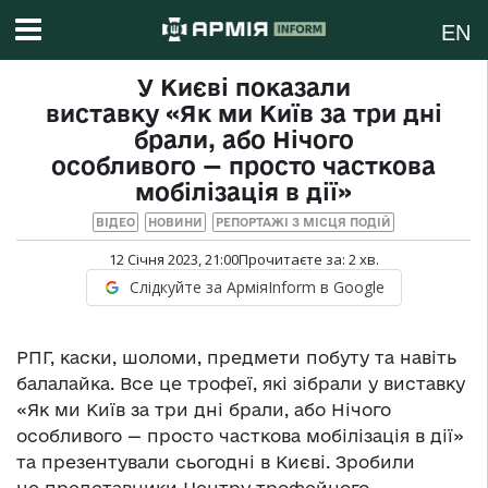
EN
У Києві показали
виставку «Як ми Київ за три дні
брали, або Нічого
особливого — просто часткова
мобілізація в дії»
ВІДЕО
НОВИНИ
РЕПОРТАЖІ З МІСЦЯ ПОДІЙ
12 Січня 2023, 21:00
Прочитаєте за:
2
хв.
Слідкуйте за АрміяInform в Google
РПГ, каски, шоломи, предмети побуту та навіть
балалайка. Все це трофеї, які зібрали у виставку
«Як ми Київ за три дні брали, або Нічого
особливого — просто часткова мобілізація в дії»
та презентували сьогодні в Києві. Зробили