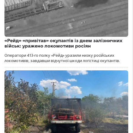
«Рейд» «привітав» окупантів із днем залізничних
військ: уражено локомотиви росіян
Оператори 413-го полку «Рейд» уразили низку російських
локомотивів, завдавши відчутної шкоди логістиці окупантів.