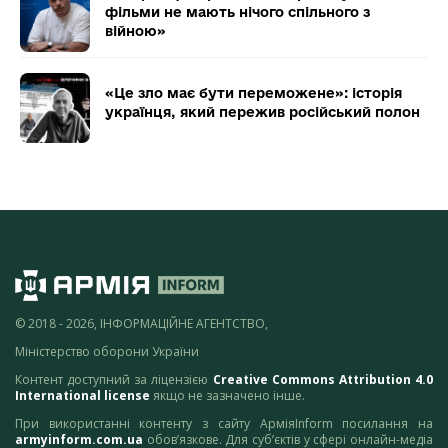
фільми не мають нічого спільного з
війною»
«Це зло має бути переможене»: історія
українця, який пережив російський полон
© 2018 - 2026, ІНФОРМАЦІЙНЕ АГЕНТСТВО,
Міністерство оборони України
Контент доступний за ліцензією
Creative Commons Attribution 4.0
International license
якщо не зазначено інше.
При використанні контенту з сайту АрміяInform посилання на
armyinform.com.ua
обов’язкове. Для суб’єктів у сфері онлайн-медіа