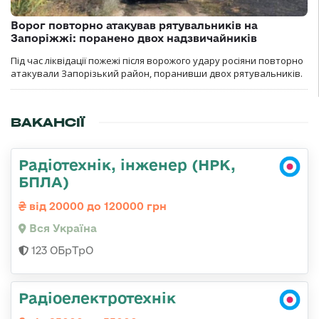
Ворог повторно атакував рятувальників на
Запоріжжі: поранено двох надзвичайників
Під час ліквідації пожежі після ворожого удару росіяни повторно
атакували Запорізький район, поранивши двох рятувальників.
ВАКАНСІЇ
Радіотехнік, інженер (НРК,
БПЛА)
від 20000 до 120000 грн
Вся Україна
123 ОБрТрО
Радіоелектротехнік