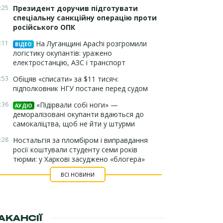
:25
Президент доручив підготувати
спеціальну санкційну операцію проти
російського ОПК
:11
На Луганщині Apachi розгромили
ВІДЕО
логістику окупантів: уражено
електростанцію, АЗС і транспорт
:53
Обіцяв «списати» за $11 тисяч:
підполковник НГУ постане перед судом
:36
«Підірвали собі ноги» —
АУДІО
деморалізовані окупанти вдаються до
самокаліцтва, щоб не йти у штурми
:28
Ностальгія за пломбіром і виправдання
росії коштували студенту семи років
тюрми: у Харкові засуджено «блогера»
ВСІ НОВИНИ
АКАНСІЇ