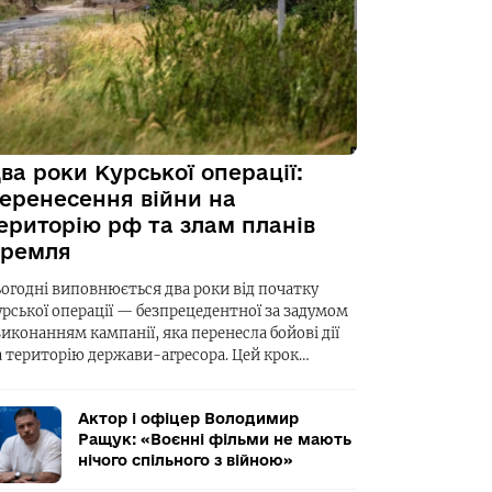
ва роки Курської операції:
еренесення війни на
ериторію рф та злам планів
ремля
ьогодні виповнюється два роки від початку
урської операції — безпрецедентної за задумом
виконанням кампанії, яка перенесла бойові дії
а територію держави-агресора. Цей крок…
Актор і офіцер Володимир
Ращук: «Воєнні фільми не мають
нічого спільного з війною»