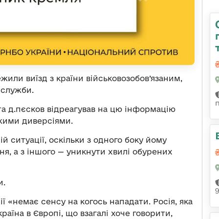
жили виїзд з країни військовозобов’язаним,
 служби.
а д.пєсков відреагував на цю інформацію
жими диверсіями.
й ситуації, оскільки з одного боку йому
я, а з іншого — уникнути хвилі обурених
и.
ії «немає сенсу на когось нападати. Росія, яка
раїна в Європі, що взагалі хоче говорити,