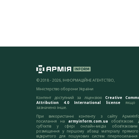
© 2018 - 2026, ІНФОРМАЦІЙНЕ АГЕНТСТВО,
Міністерство оборони України
Контент доступний за ліцензією
Creative Comm
Attribution 4.0 International license
якщо 
зазначено інше.
При використанні контенту з сайту АрміяInf
посилання на
armyinform.com.ua
обов’язкове. 
суб’єктів у сфері онлайн-медіа обов’язкови
розміщення у першому абзаці матеріалу прямого
відкритого для пошукових систем гіперпосилання