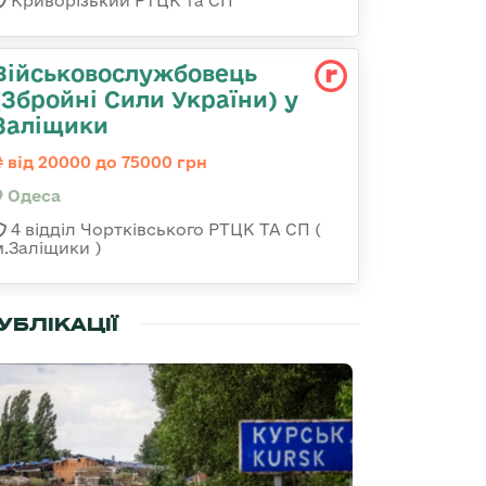
Криворізький РТЦК та СП
Військовослужбовець
(Збройні Сили України) у
Заліщики
від 20000 до 75000 грн
Одеса
4 відділ Чортківського РТЦК ТА СП (
м.Заліщики )
УБЛІКАЦІЇ