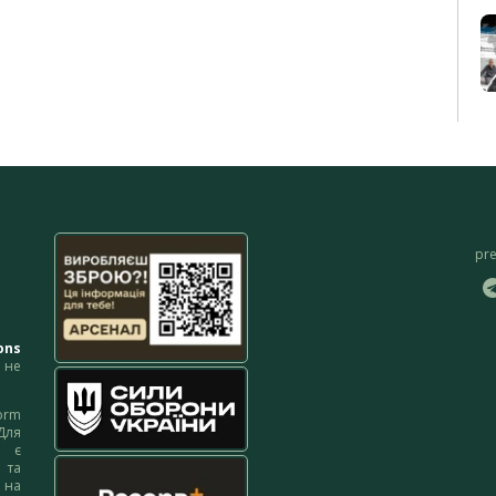
pr
ons
не
orm
Для
м є
 та
 на