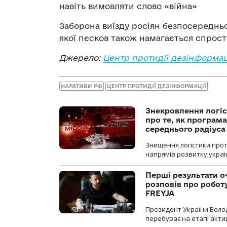
навіть вимовляти слово «війна»
Заборона виїзду росіян безпосередньо
якої пєсков також намагається спрост
Джерело:
Центр протидії дезінформац
НАРАТИВИ РФ
ЦЕНТР ПРОТИДІЇ ДЕЗІНФОРМАЦІЇ
Знекровлення логіс
про те, як програм
середнього радіуса
Знищення логістики прот
напрямів розвитку украї
Перші результати о
розповів про робот
FREYJA
Президент України Воло
перебуває на етапі актив