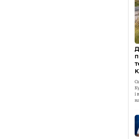
Д
п
т
К
С
К
і 
н