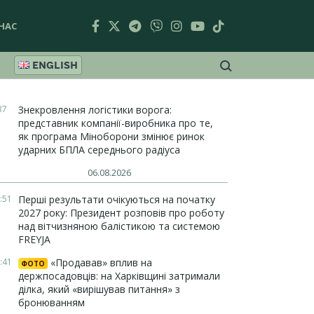
НАС
ENGLISH
37
Знекровлення логістики ворога:
представник компанії-виробника про те,
як програма Міноборони змінює ринок
ударних БПЛА середнього радіуса
06.08.2026
:51
Перші результати очікуються на початку
2027 року: Президент розповів про роботу
над вітчизняною балістикою та системою
FREYJA
:41
«Продавав» вплив на
ФОТО
держпосадовців: на Харківщині затримали
ділка, який «вирішував питання» з
бронюванням