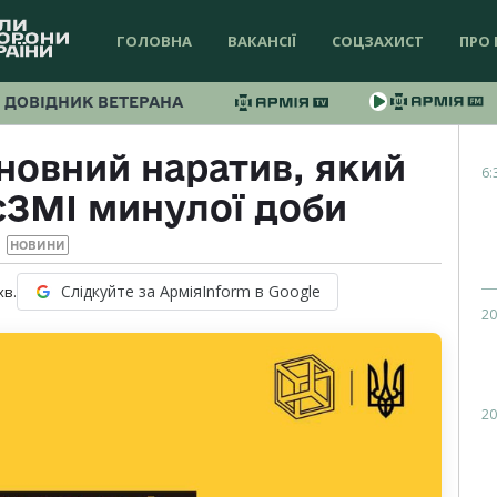
ГОЛОВНА
ВАКАНСІЇ
СОЦЗАХИСТ
ПРО 
ДОВІДНИК ВЕТЕРАНА
овний наратив, який
6:
сЗМІ минулої доби
НОВИНИ
Слідкуйте за АрміяInform в Google
хв.
20
20