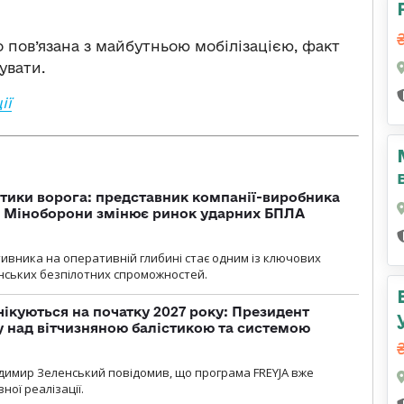
 пов’язана з майбутньою мобілізацією, факт
увати.
ії
тики ворога: представник компанії-виробника
а Міноборони змінює ринок ударних БПЛА
ивника на оперативній глибині стає одним із ключових
нських безпілотних спроможностей.
чікуються на початку 2027 року: Президент
у над вітчизняною балістикою та системою
димир Зеленський повідомив, що програма FREYJA вже
ної реалізації.