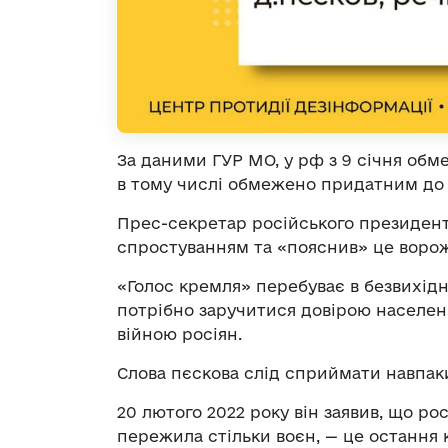
За даними ГУР МО, у рф з 9 січня обме
в тому числі обмежено придатним до
Прес-секретар російського президент
спростуванням та «пояснив» це воро
«Голос кремля» перебуває в безвихідні
потрібно заручитися довірою населенн
війною росіян.
Слова пєскова слід сприймати навпак
20 лютого 2022 року він заявив, що рос
пережила стільки воєн, — це остання к