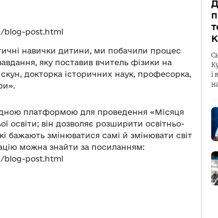
Д
п
т
1/blog-post.html
К
ктичні навички дитини, ми побачили процес
С
завдання, яку поставив вчитель фізики на
К
іскун, докторка історичних наук, професорка,
і 
н
ри».
ідною платформою для проведення «Місяця
ої освіти; він дозволяє розширити освітньо-
кі бажають змінюватися самі й змінювати світ
ацію можна знайти за посиланням:
1/blog-post.html