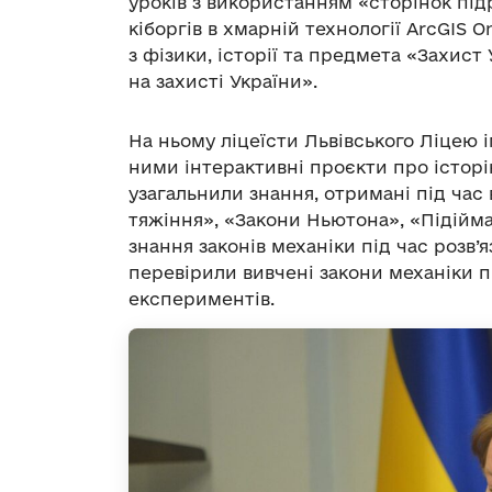
уроків з використанням «сторінок під
кіборгів в хмарній технології ArcGIS 
з фізики, історії та предмета «Захис
на захисті України».
На ньому ліцеїсти Львівського Ліцею і
ними інтерактивні проєкти про істор
узагальнили знання, отримані під час
тяжіння», «Закони Ньютона», «Підійм
знання законів механіки під час розв’
перевірили вивчені закони механіки п
експериментів.