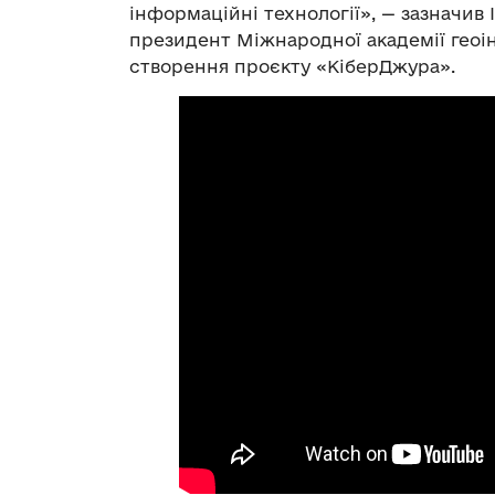
інформаційні технології», — зазначив 
президент Міжнародної академії геоін
створення проєкту «КіберДжура».