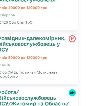
від 20000 до 120000 грн
Херсон
126 ОБр Сил ТрО
Розвідник-далекомірник,
військовослужбовець у
ЗСУ
від 50000 до 120000 грн
Київ
66 ОМБр ім. князя Мстислава
Хороброго
Робота/
Військовослужбовець
ЗСУ/Житомир та Область/