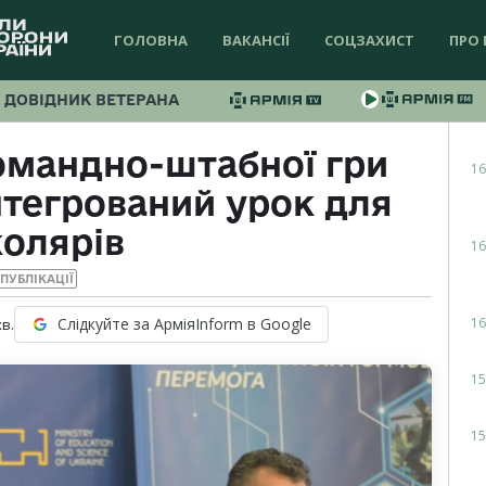
ГОЛОВНА
ВАКАНСІЇ
СОЦЗАХИСТ
ПРО 
ДОВІДНИК ВЕТЕРАНА
омандно-штабної гри
16
нтегрований урок для
олярів
16
ПУБЛІКАЦІЇ
16
Слідкуйте за АрміяInform в Google
хв.
15
15