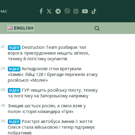
НАС
ENGLISH
:47
Destruction Team розбирає тил
ВІДЕО
ворога: прикордонники нищать зв’язок,
техніку й логістику окупантів
:26
Антидронові сітки врятували
ВІДЕО
«Хамві»: бійці 128-ї бригади пережили атаку
російської «Молнії»
:09
ГУР нищать російську піхоту, техніку
ВІДЕО
та логістику на Запорізькому напрямку
:48
Знищив шістьох росіян, а сімох взяв у
полон: історія командира «Гіря»
:30
Розстріл автобуса змінив її життя:
ВІДЕО
Олеся стала військовою і тепер підтримує
побратимів