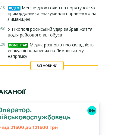
:10
Менше двох годин на порятунок: як
ВІДЕО
прикордонники евакуювали пораненого на
Лиманщині
:50
У Нікополі російський удар забрав життя
водія рейсового автобуса
:29
Медик розповів про складність
КОМЕНТАР
евакуації поранених на Лиманському
напрямку
ВСІ НОВИНИ
АКАНСІЇ
Оператор,
військовослужбовець
від 21600 до 121600 грн