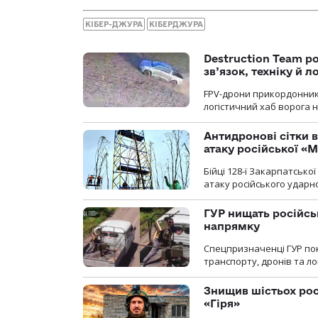
КІБЕР-ДЖУРА
КІБЕРДЖУРА
Destruction Team р
зв’язок, техніку й л
FPV-дрони прикордонників
логістичний хаб ворога 
Антидронові сітки в
атаку російської «М
Бійці 128-ї Закарпатсько
атаку російського ударн
ГУР нищать російськ
напрямку
Спецпризначенці ГУР пок
транспорту, дронів та ло
Знищив шістьох росі
«Гіря»