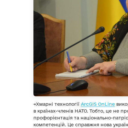
«Хмарні технології
ArcGIS OnLine
вико
в країнах-членів НАТО. Тобто, це не п
профорієнтація та національно-патріо
компетенцій. Це справжня нова україн