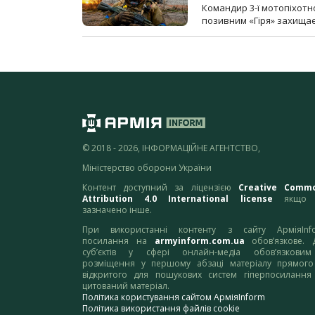
Командир 3-ї мотопіхотно
позивним «Гіря» захищає
© 2018 - 2026, ІНФОРМАЦІЙНЕ АГЕНТСТВО,
Міністерство оборони України
Контент доступний за ліцензією
Creative Comm
Attribution 4.0 International license
якщо 
зазначено інше.
При використанні контенту з сайту АрміяInf
посилання на
armyinform.com.ua
обов’язкове. 
суб’єктів у сфері онлайн-медіа обов’язкови
розміщення у першому абзаці матеріалу прямого
відкритого для пошукових систем гіперпосилання
цитований матеріал.
Політика користування сайтом АрміяInform
Політика використання файлів cookie