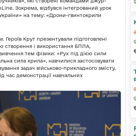
ручників», які створені командами джур-
OnLine. Зокрема, відбувся інтегрований урок
т України» на тему: «Дрони-гвинтокрили
м. Героїв Крут презентували підготовлені
ію створення і використання БПЛА,
 вивчення тем фізики: «Рух під дією сили
альна сила крила», навчилися застосовувати
язування задач військово-прикладного змісту,
ід час демонстрації навчальних