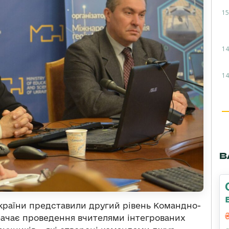
15
14
14
В
 України представили другий рівень Командно-
бачає проведення вчителями інтегрованих