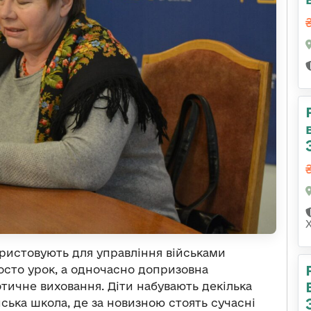
ристовують для управління військами
росто урок, а одночасно допризовна
тичне виховання. Діти набувають декілька
ська школа, де за новизною стоять сучасні