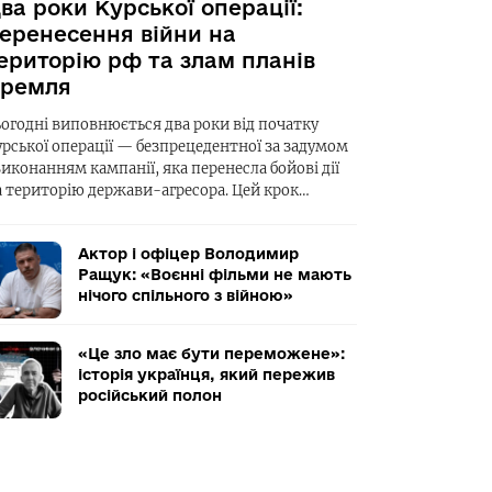
ва роки Курської операції:
еренесення війни на
ериторію рф та злам планів
ремля
ьогодні виповнюється два роки від початку
урської операції — безпрецедентної за задумом
виконанням кампанії, яка перенесла бойові дії
а територію держави-агресора. Цей крок…
Актор і офіцер Володимир
Ращук: «Воєнні фільми не мають
нічого спільного з війною»
«Це зло має бути переможене»:
історія українця, який пережив
російський полон