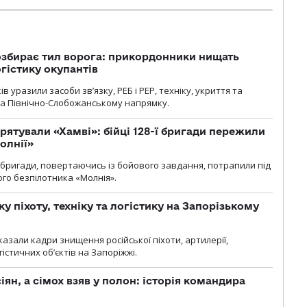
озбирає тил ворога: прикордонники нищать
огістику окупантів
 уразили засоби зв’язку, РЕБ і РЕР, техніку, укриття та
на Північно-Слобожанському напрямку.
рятували «Хамві»: бійці 128-ї бригади пережили
олнії»
ї бригади, повертаючись із бойового завдання, потрапили під
ого безпілотника «Молнія».
у піхоту, техніку та логістику на Запорізькому
азали кадри знищення російської піхоти, артилерії,
гістичних об’єктів на Запоріжжі.
ян, а сімох взяв у полон: історія командира