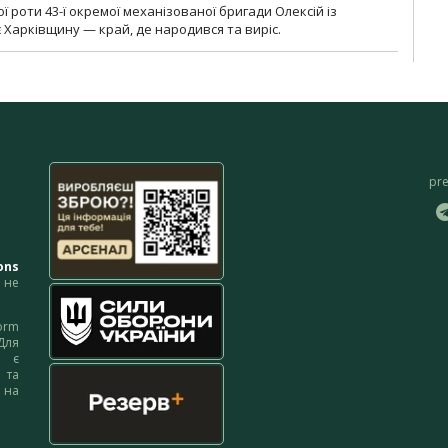
ї роти 43-ї окремої механізованої бригади Олексій із
 Харківщину — край, де народився та виріс.
pr
ons
не
orm
Для
м є
 та
 на