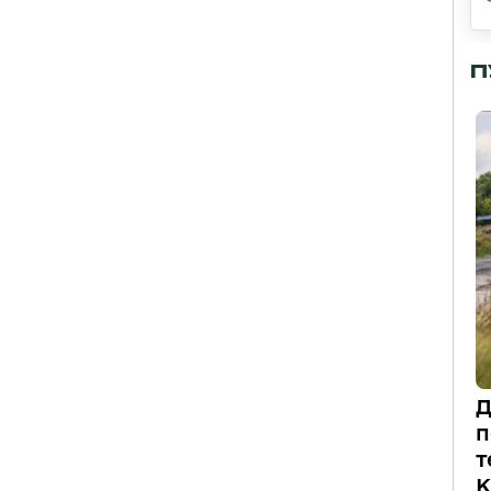
П
Д
п
т
К