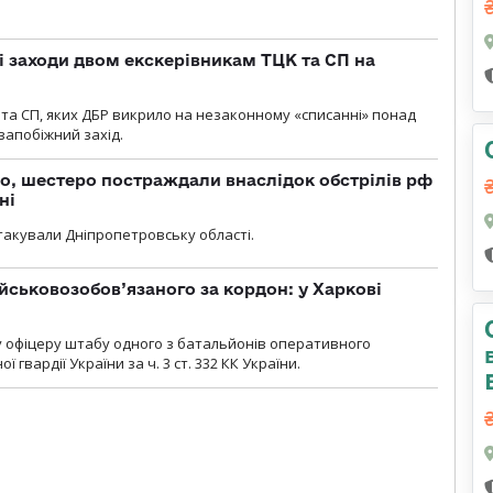
і заходи двом екскерівникам ТЦК та СП на
та СП, яких ДБР викрило на незаконному «списанні» понад
 запобіжний захід.
о, шестеро постраждали внаслідок обстрілів рф
ні
атакували Дніпропетровську області.
йськовозобов’язаного за кордон: у Харкові
у офіцеру штабу одного з батальйонів оперативного
гвардії України за ч. 3 ст. 332 КК України.