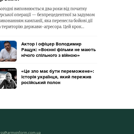
ьогодні виповнюється два роки від початку
урської операції — безпрецедентної за задумом
виконанням кампанії, яка перенесла бойові дії
а територію держави-агресора. Цей крок…
Актор і офіцер Володимир
Ращук: «Воєнні фільми не мають
нічого спільного з війною»
«Це зло має бути переможене»:
історія українця, який пережив
російський полон
ess@armyinform.com.ua