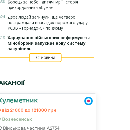
:38
Борець за небо і дитячі мрії: історія
прикордонника «Кума»
:24
Двоє людей загинули, ще четверо
постраждали внаслідок ворожого удару
РСЗВ «Торнадо-С» по Ізюму
:10
Харчування військових реформують:
Міноборони запускає нову систему
закупівель
ВСІ НОВИНИ
АКАНСІЇ
Кулеметник
від 21000 до 121000 грн
Вознесенськ
Військова частина А2734