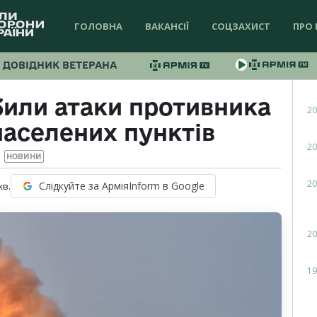
ГОЛОВНА
ВАКАНСІЇ
СОЦЗАХИСТ
ПРО 
ДОВІДНИК ВЕТЕРАНА
били атаки противника
20
населених пунктів
20
НОВИНИ
20
Слідкуйте за АрміяInform в Google
хв.
20
19