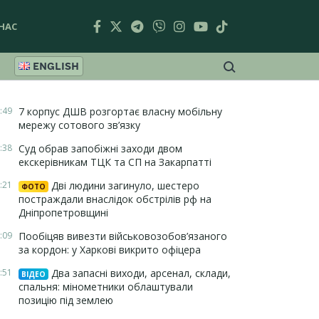
НАС
ENGLISH
:49
7 корпус ДШВ розгортає власну мобільну
мережу сотового зв’язку
:38
Суд обрав запобіжні заходи двом
екскерівникам ТЦК та СП на Закарпатті
:21
Дві людини загинуло, шестеро
ФОТО
постраждали внаслідок обстрілів рф на
Дніпропетровщині
:09
Пообіцяв вивезти військовозобов’язаного
за кордон: у Харкові викрито офіцера
:51
Два запасні виходи, арсенал, склади,
ВІДЕО
спальня: мінометники облаштували
позицію під землею