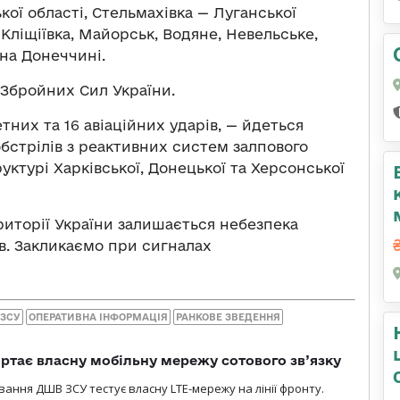
кої області, Стельмахівка — Луганської
 Кліщіївка, Майорськ, Водяне, Невельське,
 на Донеччині.
Збройних Сил України.
тних та 16 авіаційних ударів, — йдеться
обстрілів з реактивних систем залпового
уктурі Харківської, Донецької та Херсонської
риторії України залишається небезпека
в. Закликаємо при сигналах
 ЗСУ
ОПЕРАТИВНА ІНФОРМАЦІЯ
РАНКОВЕ ЗВЕДЕННЯ
ртає власну мобільну мережу сотового зв’язку
вання ДШВ ЗСУ тестує власну LTE-мережу на лінії фронту.