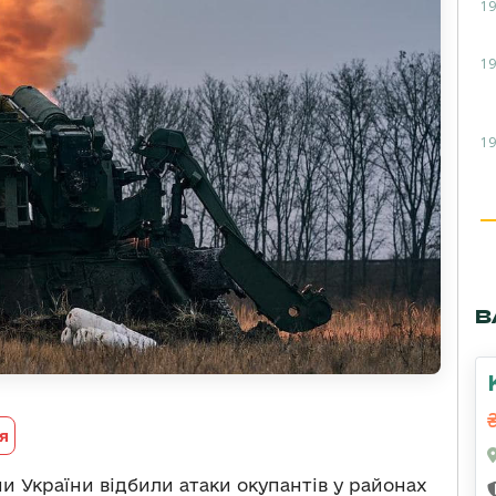
19
19
19
В
я
и України відбили атаки окупантів у районах