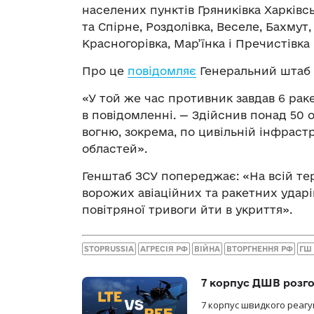
населених пунктів Гряниківка Харківсь
та Спірне, Роздолівка, Веселе, Бахмут,
Красногорівка, Мар’їнка і Пречистівка
Про це
повідомляє
Генеральний штаб 
«У той же час противник завдав 6 раке
в повідомленні. — Здійснив понад 50 
вогню, зокрема, по цивільній інфрастр
областей».
Генштаб ЗСУ попереджає: «На всій те
ворожих авіаційних та ракетних ударі
повітряної тривоги йти в укриття».
STOPRUSSIA
АГРЕСІЯ РФ
ВІЙНА
ВТОРГНЕННЯ РФ
ГШ
7 корпус ДШВ розго
7 корпус швидкого реагу