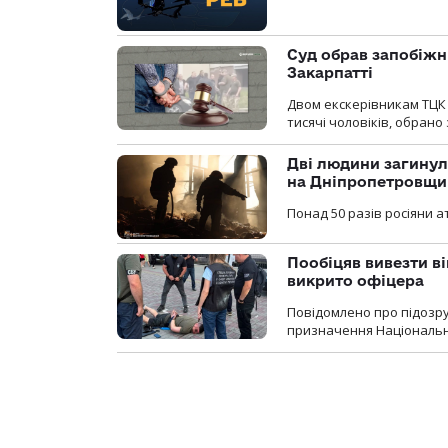
Суд обрав запобіжн
Закарпатті
Двом екскерівникам ТЦК 
тисячі чоловіків, обрано
Дві людини загинул
на Дніпропетровщи
Понад 50 разів росіяни 
Пообіцяв вивезти ві
викрито офіцера
Повідомлено про підозр
призначення Національної 