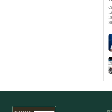
С
К
і 
н
pr