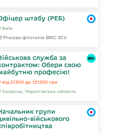
Офіцер штабу (РЕБ)
Київ
Річкова флотилія ВМС ЗСУ
Військова служба за
контрактом: Обери свою
майбутню професію!
від 21300 до 121200 грн
Сновськ, Чернігівська область
Начальник групи
цивільно-військового
співробітництва