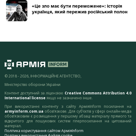
«Це зло має бути переможене»: історія
українця, який пережив російський полон
© 2018 - 2026, ІНФОРМАЦІЙНЕ АГЕНТСТВО,
Міністерство оборони України
Контент доступний за ліцензією
Creative Commons Attribution 4.0
International license
якщо не зазначено інше.
При використанні контенту з сайту АрміяInform посилання на
armyinform.com.ua
обов’язкове. Для суб’єктів у сфері онлайн-медіа
обов’язковим є розміщення у першому абзаці матеріалу прямого та
відкритого для пошукових систем гіперпосилання на цитований
матеріал.
Політика користування сайтом АрміяInform
Політика використання файлів cookie