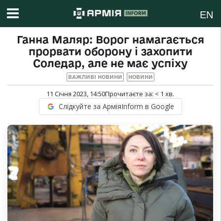
EN
Ганна Маляр: Ворог намагається
прорвати оборону і захопити
Соледар, але не має успіху
ВАЖЛИВІ НОВИНИ
НОВИНИ
11 Січня 2023, 14:50
Прочитаєте за:
< 1
хв.
Слідкуйте за АрміяInform в Google