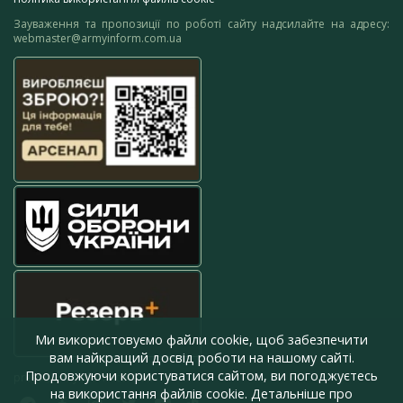
Зауваження та пропозиції по роботі сайту надсилайте на адресу:
webmaster@armyinform.com.ua
Ми використовуємо файли cookie, щоб забезпечити
вам найкращий досвід роботи на нашому сайті.
Продовжуючи користуватися сайтом, ви погоджуєтесь
press@armyinform.com.ua
на використання файлів cookie. Детальніше про