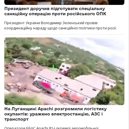
Президент доручив підготувати спеціальну
санкційну операцію проти російського ОПК
Президент України Володимир Зеленський провів
координаційну нараду щодо санкційної політики проти росії.
На Луганщині Apachi розгромили логістику
окупантів: уражено електростанцію, АЗС і
транспорт
Оператори ББпС Apachi 81-ї окремої аеромобільної