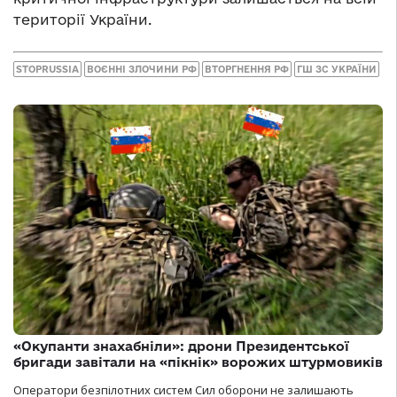
території України.
STOPRUSSIA
ВОЄННІ ЗЛОЧИНИ РФ
ВТОРГНЕННЯ РФ
ГШ ЗС УКРАЇНИ
«Окупанти знахабніли»: дрони Президентської
бригади завітали на «пікнік» ворожих штурмовиків
Оператори безпілотних систем Сил оборони не залишають