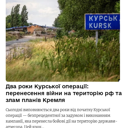
Два роки Курської операції:
перенесення війни на територію рф та
злам планів Кремля
Сьогодні виповнюється два роки від початку Курської
операції — безпрецедентної за задумом і виконанням
кампанії, яка перенесла бойові дії на територію держави-
агресора. Цей крок…