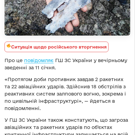
Ситуація щодо російського вторгнення
Про це
повідомляє
ГШ ЗС України у вечірньому
зведенні за 11 січня.
«Протягом доби противник завдав 2 ракетних
та 22 авіаційних ударів. Здійснив 18 обстрілів з
реактивних систем залпового вогню, зокрема і
по цивільній інфраструктурі», — йдеться в
повідомленні.
У ГШ ЗС України також констатують, що загроза
авіаційних та ракетних ударів по об’єктах
критичної інфраструктури залишається на всій