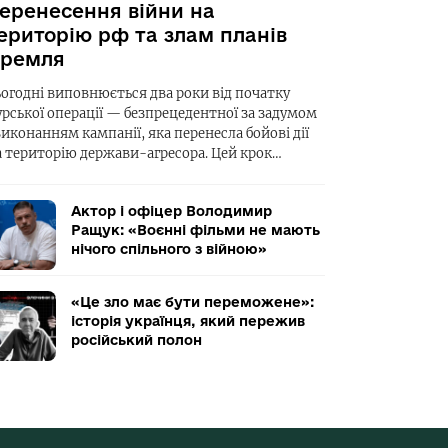
еренесення війни на
ериторію рф та злам планів
ремля
ьогодні виповнюється два роки від початку
урської операції — безпрецедентної за задумом
виконанням кампанії, яка перенесла бойові дії
а територію держави-агресора. Цей крок…
Актор і офіцер Володимир
Ращук: «Воєнні фільми не мають
нічого спільного з війною»
«Це зло має бути переможене»:
історія українця, який пережив
російський полон