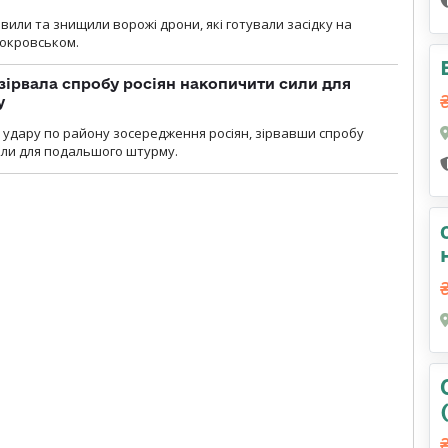
вили та знищили ворожі дрони, які готували засідку на
Покровськом.
зірвала спробу росіян накопичити сили для
у
и удару по району зосередження росіян, зірвавши спробу
или для подальшого штурму.