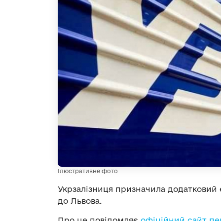
Ілюстративне фото
Укрзалізниця призначила додатковий е
до Львова.
Про це повідомляє
офіційний сайт пе