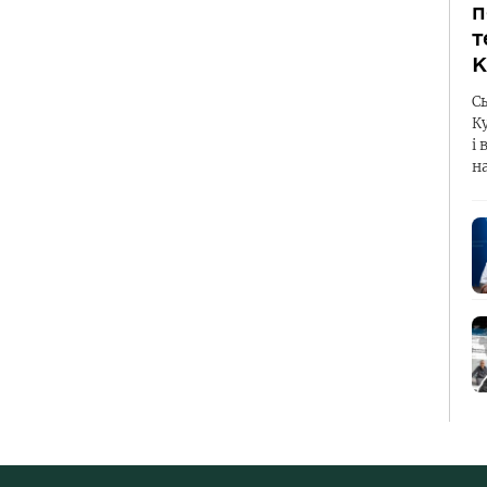
п
т
К
С
К
і 
н