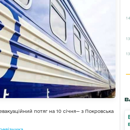
14
13
13
В
вакуаційний потяг на 10 січня— з Покровська
ревізника
.