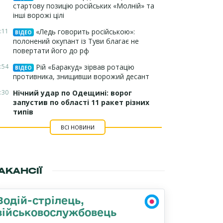
стартову позицію російських «Молній» та
інші ворожі цілі
:11
«Ледь говорить російською»:
ВІДЕО
полонений окупант із Туви благає не
повертати його до рф
:54
Рій «Баракуд» зірвав ротацію
ВІДЕО
противника, знищивши ворожий десант
:30
Нічний удар по Одещині: ворог
запустив по області 11 ракет різних
типів
ВСІ НОВИНИ
АКАНСІЇ
Водій-стрілець,
військовослужбовець