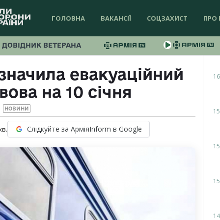
ГОЛОВНА
ВАКАНСІЇ
СОЦЗАХИСТ
ПРО 
ДОВІДНИК ВЕТЕРАНА
значила евакуаційний
16
вова на 10 січня
НОВИНИ
15
Слідкуйте за АрміяInform в Google
хв.
15
15
14