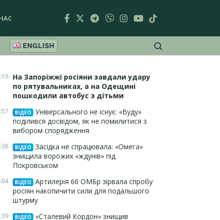
НАС
ENGLISH
:19
На Запоріжжі росіяни завдали удару
по рятувальниках, а на Одещині
пошкодили автобус з дітьми
:57
Універсального не існує: «Вуду»
ВІДЕО
поділився досвідом, як не помилитися з
вибором спорядження
:38
Засідка не спрацювала: «Омега»
ВІДЕО
знищила ворожих «ждунів» під
Покровськом
:04
Артилерія 66 ОМБр зірвала спробу
ВІДЕО
росіян накопичити сили для подальшого
штурму
:39
«Сталевий Кордон» знищив
ВІДЕО