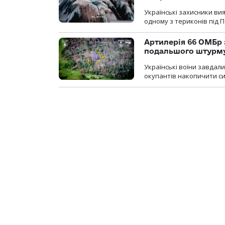
Українські захисники вия
одному з териконів під 
Артилерія 66 ОМБр 
подальшого штурм
Українські воїни завдал
окупантів накопичити с