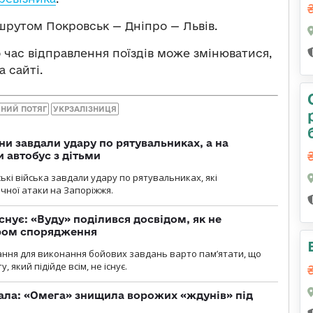
ршрутом Покровськ — Дніпро — Львів.
 час відправлення поїздів може змінюватися,
 сайті.
НИЙ ПОТЯГ
УКРЗАЛІЗНИЦЯ
ни завдали удару по рятувальниках, а на
 автобус з дітьми
йські війська завдали удару по рятувальниках, які
ічної атаки на Запоріжжя.
снує: «Вуду» поділився досвідом, як не
ром спорядження
ання для виконання бойових завдань варто пам’ятати, що
 який підійде всім, не існує.
ала: «Омега» знищила ворожих «ждунів» під