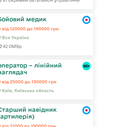
81 окремий батальйон управління
Бойовий медик
від 120000 до 190000 грн
Вся Україна
42 ОМБр
оператор – лінійний
наглядач
від 25000 до 130000 грн
Київ, Київська область
Старший навідник
(артилерія)
від 21000 до 190000 грн