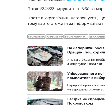
Потяг 234/233 вирушить о 16:30 за ма
Проте в Укрзалізниці наголошують, що
тому варто стежити за інформацією на
STOPRUSSIA
АГРЕСІЯ РФ
ВТОРГНЕННЯ РФ
ЕВАКУАЦІЙ
На Запоріжжі росія
Одещині пошкодили
У неділю, 9 серпня, росі
ліквідовували наслідки н
Універсального не і
помилитися з вибо
Перед вибором екіпірув
універсального комплекту,
Засідка не спрацюв
Покровськом