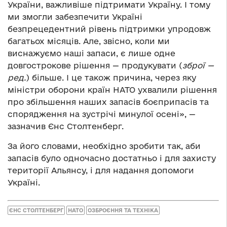
України, важливіше підтримати Україну. І тому
ми змогли забезпечити Україні
безпрецедентний рівень підтримки упродовж
багатьох місяців. Але, звісно, коли ми
виснажуємо наші запаси, є лише одне
довгострокове рішення — продукувати (
зброї
—
ред.
) більше. І це також причина, через яку
міністри оборони країн НАТО ухвалили рішення
про збільшення наших запасів боєприпасів та
спорядження на зустрічі минулої осені», —
зазначив Єнс Столтенберг.
За його словами, необхідно зробити так, аби
запасів було одночасно достатньо і для захисту
території Альянсу, і для надання допомоги
Україні.
ЄНС СТОЛТЕНБЕРГ
НАТО
ОЗБРОЄННЯ ТА ТЕХНІКА