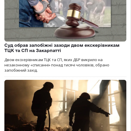
Суд обрав запобіжні заходи двом екскерівникам
ТЦК та СП на Закарпатті
Двом екскерівникам ТЦК та СП, яких ДБР викрило на
незаконному «списанні» понад тисячі чоловіків, обрано
запобіжний захід.