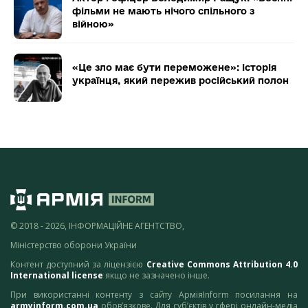
фільми не мають нічого спільного з
війною»
«Це зло має бути переможене»: історія
українця, який пережив російський полон
© 2018 - 2026, ІНФОРМАЦІЙНЕ АГЕНТСТВО,
Міністерство оборони України
Контент доступний за ліцензією
Creative Commons Attribution 4.0
International license
якщо не зазначено інше.
При використанні контенту з сайту АрміяInform посилання на
armyinform.com.ua
обов’язкове. Для суб’єктів у сфері онлайн-медіа