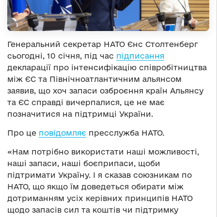
Генеральний секретар НАТО Єнс Столтенберг
сьогодні, 10 січня, під час
підписання
декларації про інтенсифікацію співробітництва
між ЄС та Північноатлантичним альянсом
заявив, що хоч запаси озброєння країн Альянсу
та ЄС справді вичерпалися, це не має
позначитися на підтримці України.
Про це
повідомляє
пресслужба НАТО.
«Нам потрібно використати наші можливості,
наші запаси, наші боєприпаси, щоби
підтримати Україну. І я сказав союзникам по
НАТО, що якщо їм доведеться обирати між
дотриманням усіх керівних принципів НАТО
щодо запасів сил та коштів чи підтримку