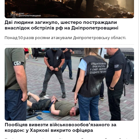
Дві людини загинуло, шестеро постраждали
внаслідок обстрілів рф на Дніпропетровщині
Понад 50 разів росіяни атакували Дніпропетровську області.
Пообіцяв вивезти військовозобов’язаного за
кордон: у Харкові викрито офіцера