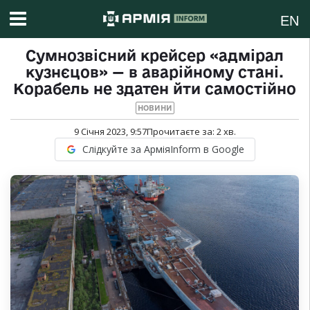
EN
Сумнозвісний крейсер «адмірал
кузнєцов» — в аварійному стані.
Корабель не здатен йти самостійно
НОВИНИ
9 Січня 2023, 9:57
Прочитаєте за:
2
хв.
Слідкуйте за АрміяInform в Google