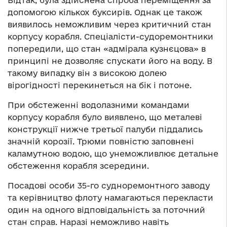
допомогою кількох буксирів. Однак це також
виявилось неможливим через критичний стан
корпусу корабля. Спеціалісти-судоремонтники
попередили, що стан «адмірала кузнєцова» в
принципі не дозволяє спускати його на воду. В
такому випадку він з високою долею
вірогідності перекинеться на бік і потоне.
При обстеженні водолазними командами
корпусу корабля було виявлено, що металеві
конструкції нижче третьої палуби піддались
значній корозії. Трюми повністю заповнені
каламутною водою, що унеможливлює детальне
обстеження корабля зсередини.
Посадові особи 35-го судноремонтного заводу
та керівництво флоту намагаються перекласти
один на одного відповідальність за поточний
стан справ. Наразі неможливо навіть