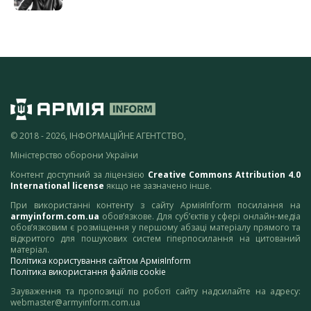
© 2018 - 2026, ІНФОРМАЦІЙНЕ АГЕНТСТВО,
Міністерство оборони України
Контент доступний за ліцензією
Creative Commons Attribution 4.0
International license
якщо не зазначено інше.
При використанні контенту з сайту АрміяInform посилання на
armyinform.com.ua
обов’язкове. Для суб’єктів у сфері онлайн-медіа
обов’язковим є розміщення у першому абзаці матеріалу прямого та
відкритого для пошукових систем гіперпосилання на цитований
матеріал.
Політика користування сайтом АрміяInform
Політика використання файлів cookie
Зауваження та пропозиції по роботі сайту надсилайте на адресу:
webmaster@armyinform.com.ua