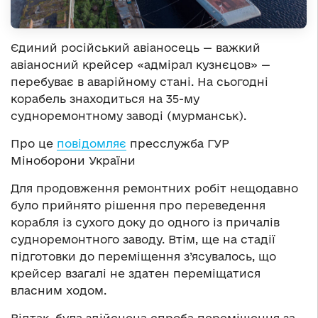
Єдиний російський авіаносець — важкий
авіаносний крейсер «адмірал кузнєцов» —
перебуває в аварійному стані. На сьогодні
корабель знаходиться на 35-му
судноремонтному заводі (мурманськ).
Про це
повідомляє
пресслужба ГУР
Міноборони України
Для продовження ремонтних робіт нещодавно
було прийнято рішення про переведення
корабля із сухого доку до одного із причалів
судноремонтного заводу. Втім, ще на стадії
підготовки до переміщення з’ясувалось, що
крейсер взагалі не здатен переміщатися
власним ходом.
Відтак, була здійснена спроба переміщення за