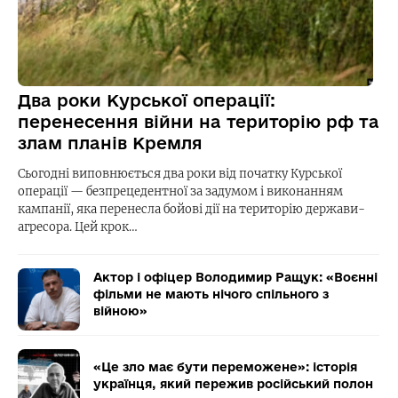
Два роки Курської операції:
перенесення війни на територію рф та
злам планів Кремля
Сьогодні виповнюється два роки від початку Курської
операції — безпрецедентної за задумом і виконанням
кампанії, яка перенесла бойові дії на територію держави-
агресора. Цей крок…
Актор і офіцер Володимир Ращук: «Воєнні
фільми не мають нічого спільного з
війною»
«Це зло має бути переможене»: історія
українця, який пережив російський полон