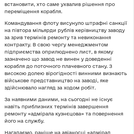
встановити, хто саме ухвалив рішення про
переміщення корабля.
Командування флоту висунуло штрафні санкції
на півтора мільярди рублів керівництву заводу
за зрив термінів ремонту та невиконання
контракту. В свою чергу менеджментом
підприємства оприлюднено лист, в якому
зазначено що завод не винен у доведенні
корабля до поточного плачевного стану. З
високою долею вірогідності винними визнають
військове представництво на заводі, яке
здійснювало нагляд за ходом робіт.
За наявними даними, на сьогодні не існує
навіть приблизних термінів завершення
ремонту «адмірала кузнєцова» та повернення
його на службу.
Нагадаємо, раніше на авіаносці «адмірал