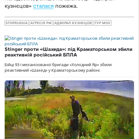
кузнєцов»
сталася
пожежа.
STOPRUSSIA
АГРЕСІЯ РФ
АДМІРАЛ КУЗНЄЦОВ
ГУР МОУ
Stinger проти «Шахеда»: під Краматорськом збили
реактивній російський БПЛА
Бійці 93-ї механізованої бригади «Холодний Яр» збили
реактивний «Шахед» у Краматорському районі.