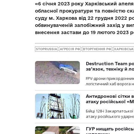
«6 січня 2023 року Харківський апел
обласної прокуратури та повністю с
суду м. Харкова від 22 грудня 2022 р
обвинуваченій запобіжний захід у ви
внесення застави до 19 лютого 2023 р
STOPRUSSIA
АГРЕСІЯ РФ
ВТОРГНЕННЯ РФ
ХАРКІВСЬК
Destruction Team р
зв’язок, техніку й л
FPV-дрони прикордонників
логістичний хаб ворога 
Антидронові сітки в
атаку російської «М
Бійці 128-ї Закарпатсько
атаку російського ударн
ГУР нищать російськ