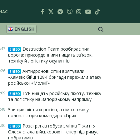
НАС
ENGLISH
:47
Destruction Team розбирає тил
ВІДЕО
ворога: прикордонники нищать зв’язок,
техніку й логістику окупантів
:26
Антидронові сітки врятували
ВІДЕО
«Хамві»: бійці 128-ї бригади пережили атаку
російської «Молнії»
:09
ГУР нищать російську піхоту, техніку
ВІДЕО
та логістику на Запорізькому напрямку
:48
Знищив шістьох росіян, а сімох взяв у
полон: історія командира «Гіря»
:30
Розстріл автобуса змінив її життя:
ВІДЕО
Олеся стала військовою і тепер підтримує
побратимів