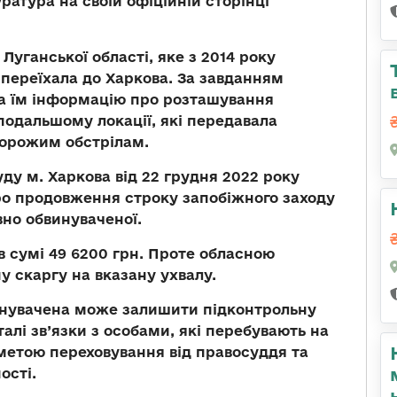
атура на своїй офіційній сторінці
Луганської області, яке з 2014 року
переїхала до Харкова. За завданням
ла їм інформацію про розташування
 подальшому локації, які передавала
ворожим обстрілам.
у м. Харкова від 22 грудня 2022 року
о продовження строку запобіжного заходу
вно обвинуваченої.
 сумі 49 6200 грн. Проте обласною
 скаргу на вказану ухвалу.
инувачена може залишити підконтрольну
алі зв’язки з особами, які перебувають на
метою переховування від правосуддя та
ості.