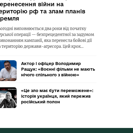
еренесення війни на
ериторію рф та злам планів
ремля
ьогодні виповнюється два роки від початку
урської операції — безпрецедентної за задумом
виконанням кампанії, яка перенесла бойові дії
а територію держави-агресора. Цей крок…
Актор і офіцер Володимир
Ращук: «Воєнні фільми не мають
нічого спільного з війною»
«Це зло має бути переможене»:
історія українця, який пережив
російський полон