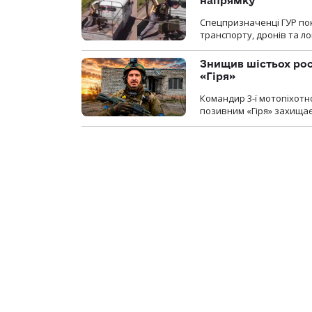
напрямку
Спецпризначенці ГУР пок
транспорту, дронів та ло
Знищив шістьох росі
«Гіря»
Командир 3-ї мотопіхотно
позивним «Гіря» захищає