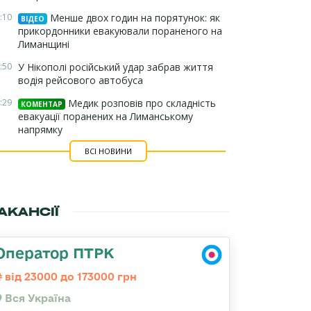
:10
Менше двох годин на порятунок: як
ВІДЕО
прикордонники евакуювали пораненого на
Лиманщині
:50
У Нікополі російський удар забрав життя
водія рейсового автобуса
:29
Медик розповів про складність
КОМЕНТАР
евакуації поранених на Лиманському
напрямку
ВСІ НОВИНИ
АКАНСІЇ
Оператор ПТРК
від 23000 до 173000 грн
Вся Україна