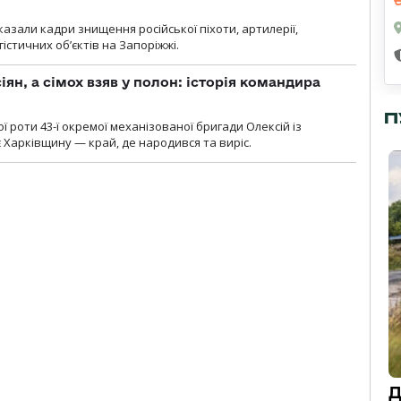
азали кадри знищення російської піхоти, артилерії,
гістичних об’єктів на Запоріжжі.
ян, а сімох взяв у полон: історія командира
П
ї роти 43-ї окремої механізованої бригади Олексій із
 Харківщину — край, де народився та виріс.
Д