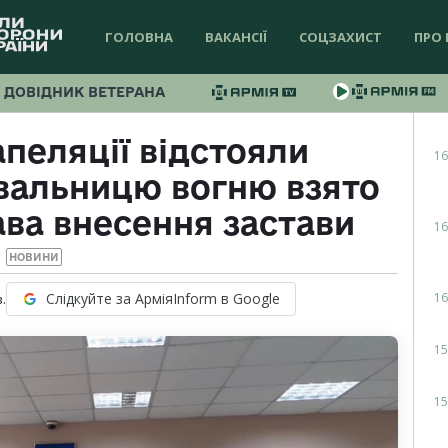
ГОЛОВНА
ВАКАНСІЇ
СОЦЗАХИСТ
ПРО 
ДОВІДНИК ВЕТЕРАНА
пеляції відстояли
16
вальницю вогню взято
ава внесення застави
16
НОВИНИ
16
Слідкуйте за АрміяInform в Google
.
15
15