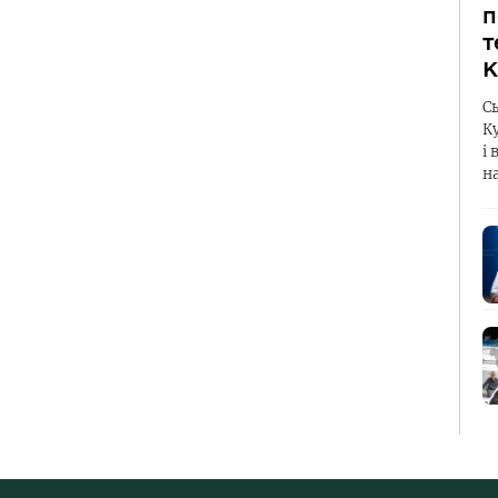
п
т
К
С
К
і 
н