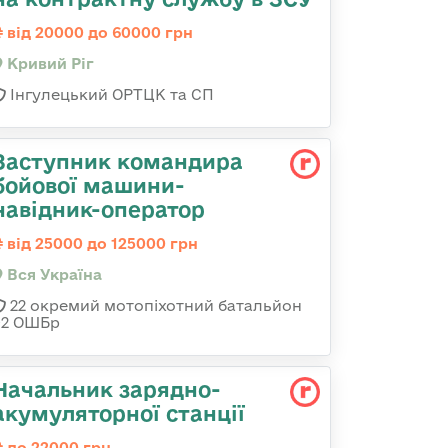
від 20000 до 60000 грн
Кривий Ріг
Інгулецький ОРТЦК та СП
Заступник командира
бойової машини-
навідник-оператор
від 25000 до 125000 грн
Вся Україна
22 окремий мотопіхотний батальйон
92 ОШБр
Начальник зарядно-
акумуляторної станції
до 22000 грн