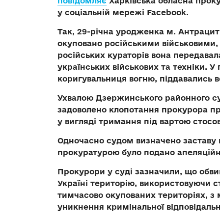
повідомляє
Харківська обласна прокур
у соціальній мережі Facebook.
Так, 29-річна уродженка м. Антрацит 
окуповано російськими військовими, 
російських кураторів вона передава
українських військових та техніки. У
коригувальниця вогню, піддавались 
Ухвалою Дзержинського районного суд
задоволено клопотання прокурора пр
у вигляді тримання під вартою стосо
Одночасно судом визначено заставу в
прокуратурою було подано апеляційну
Прокурори у суді зазначили, що обв
Україні територію, використовуючи ст
тимчасово окупованих територіях, з 
уникнення кримінальної відповідальн