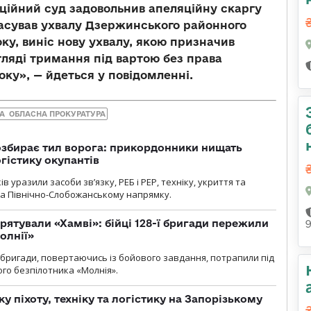
яційний суд задовольнив апеляційну скаргу
касував ухвалу Дзержинського районного
оку, виніс нову ухвалу, якою призначив
гляді тримання під вартою без права
оку», — йдеться у повідомленні.
А ОБЛАСНА ПРОКУРАТУРА
озбирає тил ворога: прикордонники нищать
огістику окупантів
 уразили засоби зв’язку, РЕБ і РЕР, техніку, укриття та
на Північно-Слобожанському напрямку.
рятували «Хамві»: бійці 128-ї бригади пережили
олнії»
ї бригади, повертаючись із бойового завдання, потрапили під
ого безпілотника «Молнія».
у піхоту, техніку та логістику на Запорізькому