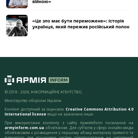
війною»
«Це зло має бути переможене»: історія
українця, який пережив російський полон
© 2018 - 2026, ІНФОРМАЦІЙНЕ АГЕНТСТВО,
Міністерство оборони України
Контент доступний за ліцензією
Creative Commons Attribution 4.0
International license
якщо не зазначено інше.
При використанні контенту з сайту АрміяInform посилання на
armyinform.com.ua
обов’язкове. Для суб’єктів у сфері онлайн-медіа
обов’язковим є розміщення у першому абзаці матеріалу прямого та
відкритого для пошукових систем гіперпосилання на цитований