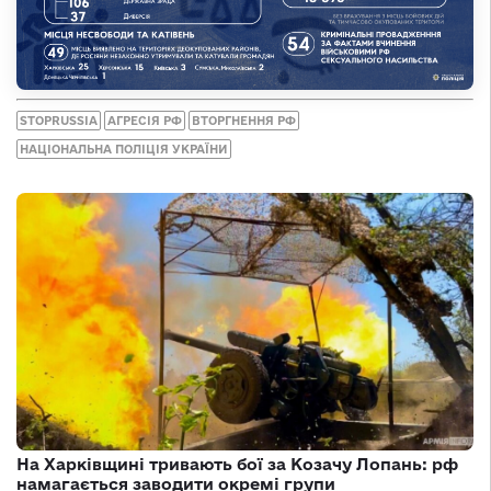
STOPRUSSIA
АГРЕСІЯ РФ
ВТОРГНЕННЯ РФ
НАЦІОНАЛЬНА ПОЛІЦІЯ УКРАЇНИ
На Харківщині тривають бої за Козачу Лопань: рф
намагається заводити окремі групи