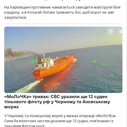
На Харківщині противник намагається заводити малі групи біля
кордону, а в Козачій Лопані тривають бої, щоб ворог не зміг
закріпитися.
«МоЛоЧКа» триває: СБС уразили ще 12 суден
тіньового флоту рф у Чорному та Азовському
морях
У Чорному та Азовському морях у межах операції «МоЛоЧКа»
Сили безпілотних систем уразили ще 12 суден, пов’язаних із
тіньовим флотом росії.