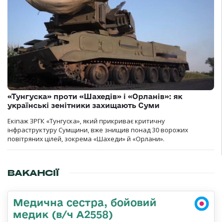
«Тунгуска» проти «Шахедів» і «Орланів»: як
українські зенітники захищають Суми
Екіпаж ЗРГК «Тунгуска», який прикриває критичну
інфраструктуру Сумщини, вже знищив понад 30 ворожих
повітряних цілей, зокрема «Шахеди» й «Орлани».
ВАКАНСІЇ
Медична сестра, бойовий
медик (в/ч А2558)