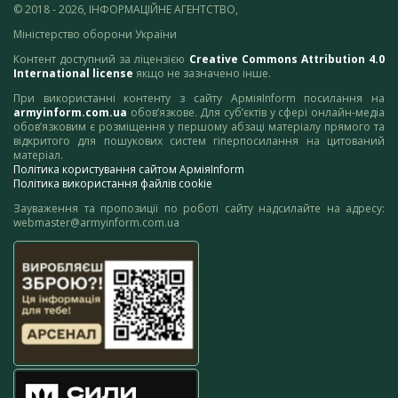
© 2018 - 2026, ІНФОРМАЦІЙНЕ АГЕНТСТВО,
Міністерство оборони України
Контент доступний за ліцензією
Creative Commons Attribution 4.0
International license
якщо не зазначено інше.
При використанні контенту з сайту АрміяInform посилання на
armyinform.com.ua
обов’язкове. Для суб’єктів у сфері онлайн-медіа
обов’язковим є розміщення у першому абзаці матеріалу прямого та
відкритого для пошукових систем гіперпосилання на цитований
матеріал.
Політика користування сайтом АрміяInform
Політика використання файлів cookie
Зауваження та пропозиції по роботі сайту надсилайте на адресу:
webmaster@armyinform.com.ua