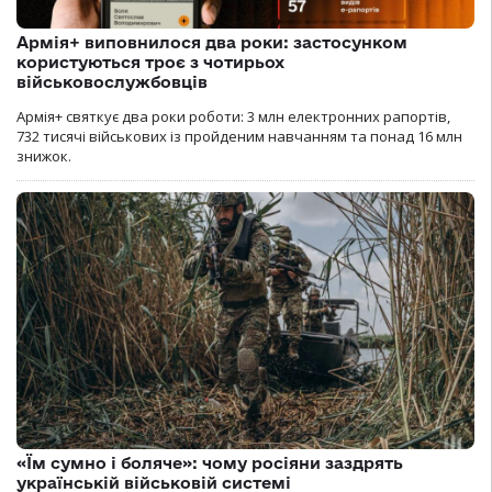
Армія+ виповнилося два роки: застосунком
користуються троє з чотирьох
військовослужбовців
Армія+ святкує два роки роботи: 3 млн електронних рапортів,
732 тисячі військових із пройденим навчанням та понад 16 млн
знижок.
«Їм сумно і боляче»: чому росіяни заздрять
українській військовій системі