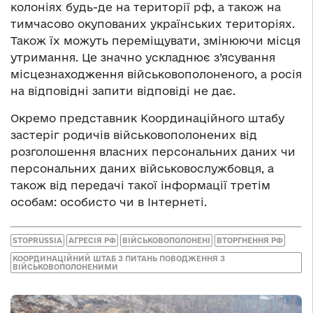
колоніях будь-де на території рф, а також на
тимчасово окупованих українських територіях.
Також їх можуть переміщувати, змінюючи місця
утримання. Це значно ускладнює з’ясування
місцезнаходження військовополоненого, а росія
на відповідні запити відповіді не дає.
Окремо представник Координаційного штабу
застеріг родичів військовополонених від
розголошення власних персональних даних чи
персональних даних військовослужбовця, а
також від передачі такої інформації третім
особам: особисто чи в Інтернеті.
STOPRUSSIA
АГРЕСІЯ РФ
ВІЙСЬКОВОПОЛОНЕНІ
ВТОРГНЕННЯ РФ
КООРДИНАЦІЙНИЙ ШТАБ З ПИТАНЬ ПОВОДЖЕННЯ З
ВІЙСЬКОВОПОЛОНЕНИМИ