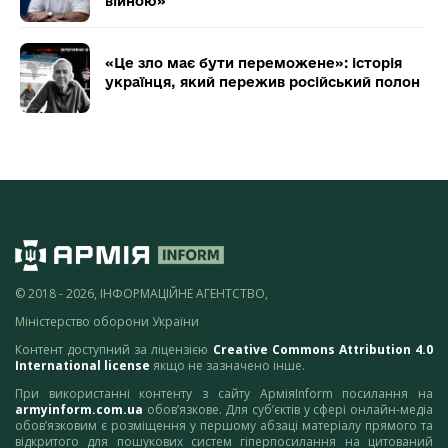
війною»
«Це зло має бути переможене»: історія
українця, який пережив російський полон
© 2018 - 2026, ІНФОРМАЦІЙНЕ АГЕНТСТВО,
Міністерство оборони України
Контент доступний за ліцензією
Creative Commons Attribution 4.0
International license
якщо не зазначено інше.
При використанні контенту з сайту АрміяInform посилання на
armyinform.com.ua
обов’язкове. Для суб’єктів у сфері онлайн-медіа
обов’язковим є розміщення у першому абзаці матеріалу прямого та
відкритого для пошукових систем гіперпосилання на цитований