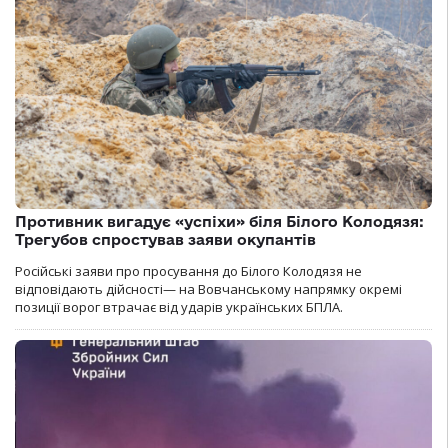
Противник вигадує «успіхи» біля Білого Колодязя:
Трегубов спростував заяви окупантів
Російські заяви про просування до Білого Колодязя не
відповідають дійсності— на Вовчанському напрямку окремі
позиції ворог втрачає від ударів українських БПЛА.