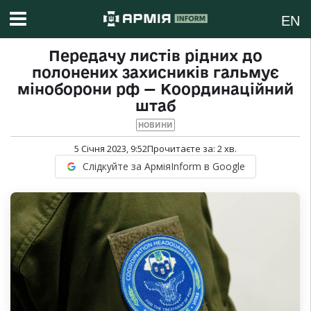
EN
Передачу листів рідних до
полонених захисників гальмує
міноборони рф — Координаційний
штаб
НОВИНИ
5 Січня 2023, 9:52
Прочитаєте за:
2
хв.
Слідкуйте за АрміяInform в Google