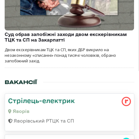
Суд обрав запобіжні заходи двом екскерівникам
ТЦК та СП на Закарпатті
Двом екскерівникам ТЦК та СП, яких ДБР викрило на
незаконному «списанні» понад тисячі чоловіків, обрано
запобіжний захід.
ВАКАНСІЇ
Стрілець-електрик
Яворів
Яворівський РТЦК та СП