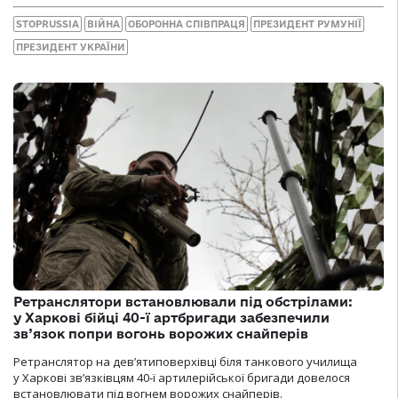
STOPRUSSIA
ВІЙНА
ОБОРОННА СПІВПРАЦЯ
ПРЕЗИДЕНТ РУМУНІЇ
ПРЕЗИДЕНТ УКРАЇНИ
Ретранслятори встановлювали під обстрілами:
у Харкові бійці 40-ї артбригади забезпечили
зв’язок попри вогонь ворожих снайперів
Ретранслятор на дев’ятиповерхівці біля танкового училища
у Харкові зв’язківцям 40-ї артилерійської бригади довелося
встановлювати під вогнем ворожих снайперів.