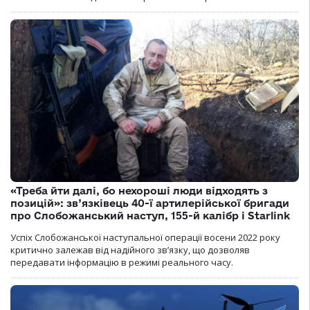
«Треба йти далі, бо нехороші люди відходять з
позицій»: зв’язківець 40-ї артилерійської бригади
про Слобожанський наступ, 155-й калібр і Starlink
Успіх Слобожанської наступальної операції восени 2022 року
критично залежав від надійного зв’язку, що дозволяв
передавати інформацію в режимі реального часу.