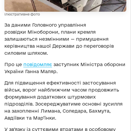
Ілюстративне фото
За даними Головного управління
розвідки Міноборони
,
плани кремля
залишаються незмінними — примушення
керівництва нашої Держави до переговорів
силовим шляхом.
Про це
повідомляє
заступник Міністра оборони
України Ганна Маляр.
Для підвищення ефективності застосування
військ, ворог найближчим часом продовжить
формування додаткових штурмових
підрозділів. Зосереджуватиме основні зусилля
на захопленні Лиман
а
, Соледар
а
, Бахмут
а
,
Авдіївки та Мар‘їнки.
У зв’язку із суттєвими втратами в особовому