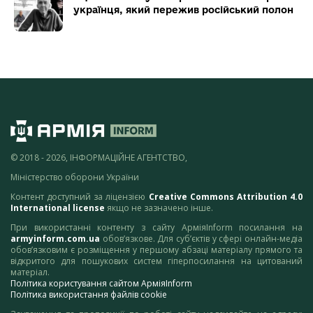
українця, який пережив російський полон
© 2018 - 2026, ІНФОРМАЦІЙНЕ АГЕНТСТВО,
Міністерство оборони України
Контент доступний за ліцензією
Creative Commons Attribution 4.0
International license
якщо не зазначено інше.
При використанні контенту з сайту АрміяInform посилання на
armyinform.com.ua
обов’язкове. Для суб’єктів у сфері онлайн-медіа
обов’язковим є розміщення у першому абзаці матеріалу прямого та
відкритого для пошукових систем гіперпосилання на цитований
матеріал.
Політика користування сайтом АрміяInform
Політика використання файлів cookie