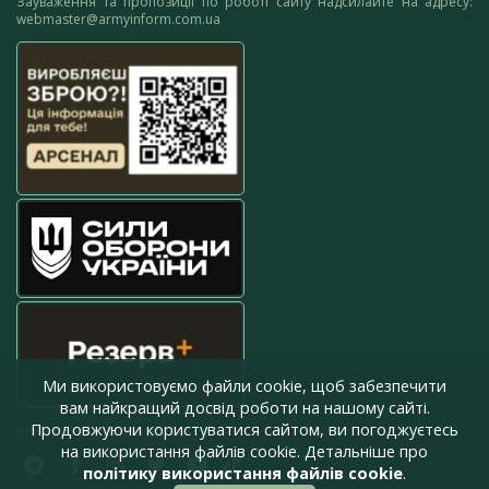
Зауваження та пропозиції по роботі сайту надсилайте на адресу:
webmaster@armyinform.com.ua
Ми використовуємо файли cookie, щоб забезпечити
вам найкращий досвід роботи на нашому сайті.
Продовжуючи користуватися сайтом, ви погоджуєтесь
press@armyinform.com.ua
на використання файлів cookie. Детальніше про
політику використання файлів cookie
.