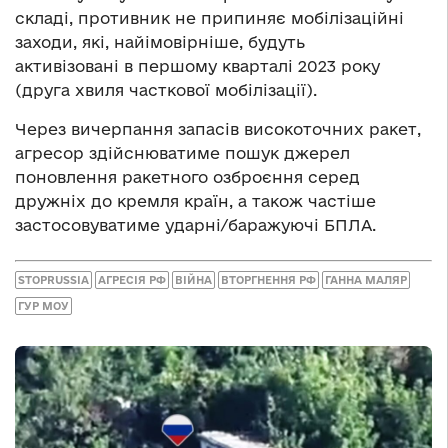
складі, противник не припиняє мобілізаційні
заходи, які, най
імовірніше
, будуть
активізовані
в
першому кварталі 2023 року
(друга хвиля часткової мобілізації).
Через вичерпання запасів високоточних ракет,
агресор здійснюватиме пошук джерел
поновлення ракетного озброєння серед
дружніх до кремля країн, а також частіше
застосовуватиме ударні/баражуючі Б
П
ЛА.
STOPRUSSIA
АГРЕСІЯ РФ
ВІЙНА
ВТОРГНЕННЯ РФ
ГАННА МАЛЯР
ГУР МОУ