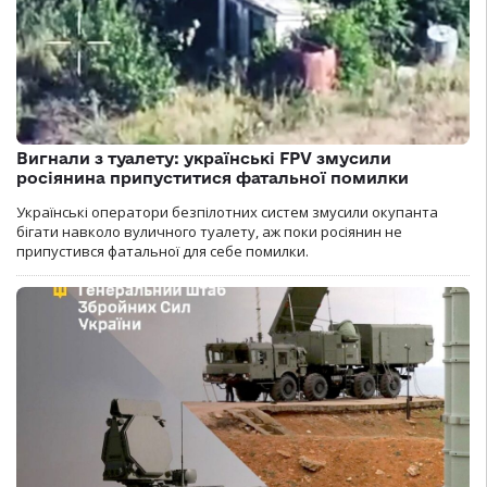
Вигнали з туалету: українські FPV змусили
росіянина припуститися фатальної помилки
Українські оператори безпілотних систем змусили окупанта
бігати навколо вуличного туалету, аж поки росіянин не
припустився фатальної для себе помилки.