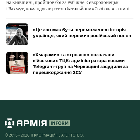
на Київщині, пройшов бої за Рубіжне, Сєвєродонецьк
і Бахмут, командував ротою батальйону «Свобода», а нині…
«Це зло має бути переможене»: історія
українця, який пережив російський полон
«Хмарами» та «грозою» позначали
військових ТЦК: адміністратора восьми
Telegram-груп на Черкащині засудили за
перешкоджання ЗСУ
© 2018 - 2026, ІНФОРМАЦІЙНЕ АГЕНТСТВО,