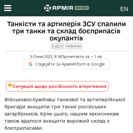
EN
Танкісти та артилерія ЗСУ спалили
три танки та склад боєприпасів
окупантів
ВІДЕО
НОВИНИ
3 Січня 2023, 9:16
Прочитаєте за:
< 1
хв.
Слідкуйте за АрміяInform в Google
Ситуація щодо російського вторгнення
Військовослужбовці танкової та артилерійської
бригади знищили три танки російських
загарбрників. Крім цього, нашим захисникам
також вдалося знищити ворожий склад з
боєприпасами.