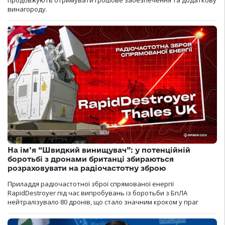
продовжують отримувати грошове забезпечення та додаткову
винагороду.
На ім’я “Швидкий винищувач”: у потенційній
боротьбі з дронами британці збираються
розраховувати на радіочастотну зброю
Приладдя радіочастотної зброї спрямованої енергії
RapidDestroyer під час випробувань із боротьби з БпЛА
нейтралізувало 80 дронів, що стало значним кроком у праг