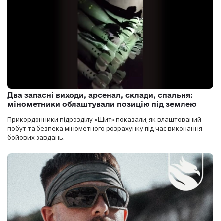
Два запасні виходи, арсенал, склади, спальня:
мінометники облаштували позицію під землею
Прикордонники підрозділу «Щит» показали, як влаштований
побут та безпека мінометного розрахунку під час виконання
бойових завдань.