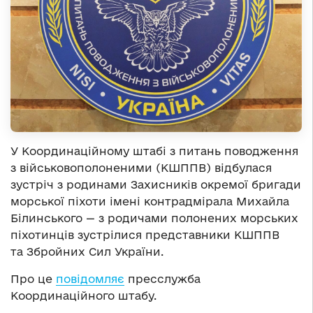
У ​​Координаційному штабі з питань поводження
з військовополоненими (КШППВ) відбулася
зустріч з родинами Захисників окремої бригади
морської піхоти імені контрадмірала Михайла
Білинського — з родичами полонених морських
піхотинців зустрілися представники КШППВ
та Збройних Сил України.
Про це
повідомляє
пресслужба
Координаційного штабу.