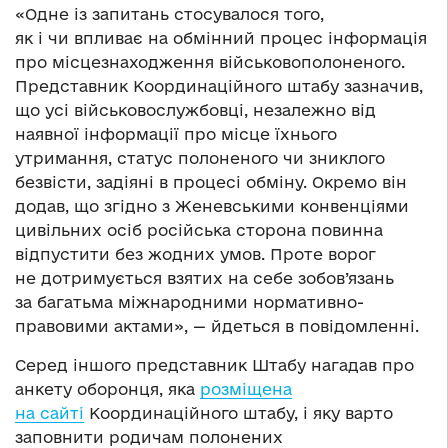
«Одне із запитань стосувалося того,
як і чи впливає на обмінний процес інформація
про місцезнаходження військовополоненого.
Представник Координаційного штабу зазначив,
що усі військовослужбовці, незалежно від
наявної інформації про місце їхнього
утримання, статус полоненого чи зниклого
безвісти, задіяні в процесі обміну. Окремо він
додав, що згідно з Женевськими конвенціями
цивільних осіб російська сторона повинна
відпустити без жодних умов. Проте ворог
не дотримується взятих на себе зобов’язань
за багатьма міжнародними нормативно-
правовими актами», — йдеться в повідомленні.
Серед іншого представник Штабу нагадав про
анкету оборонця, яка
розміщена
на сайті
Координаційного штабу, і яку варто
заповнити родичам полонених