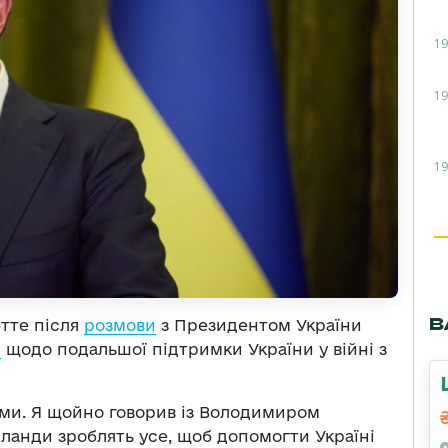
19
19
19
В
тте після
розмови
з Президентом України
я
щодо подальшої підтримки України у війні з
ми. Я щойно говорив із Володимиром
рланди зроблять усе, щоб допомогти Україні