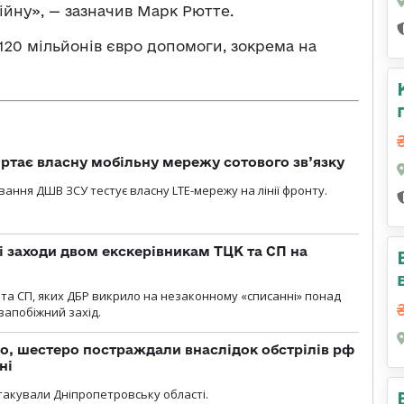
війну», — зазначив Марк Рютте.
120 мільйонів євро допомоги, зокрема на
ртає власну мобільну мережу сотового зв’язку
вання ДШВ ЗСУ тестує власну LTE-мережу на лінії фронту.
і заходи двом екскерівникам ТЦК та СП на
та СП, яких ДБР викрило на незаконному «списанні» понад
 запобіжний захід.
о, шестеро постраждали внаслідок обстрілів рф
ні
атакували Дніпропетровську області.