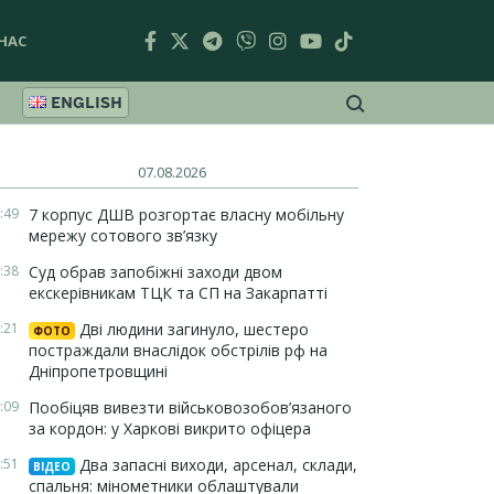
НАС
ENGLISH
07.08.2026
:49
7 корпус ДШВ розгортає власну мобільну
мережу сотового зв’язку
:38
Суд обрав запобіжні заходи двом
екскерівникам ТЦК та СП на Закарпатті
:21
Дві людини загинуло, шестеро
ФОТО
постраждали внаслідок обстрілів рф на
Дніпропетровщині
:09
Пообіцяв вивезти військовозобов’язаного
за кордон: у Харкові викрито офіцера
:51
Два запасні виходи, арсенал, склади,
ВІДЕО
спальня: мінометники облаштували