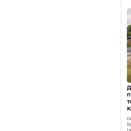
Д
п
т
К
С
К
і 