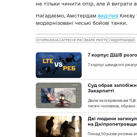
не тільки чинити опір, але й виграти 
Нагадаємо, Амстердам
виділив
Києву 
модернізовані чеські бойові танки.
STOPRUSSIA
АГРЕСІЯ РФ
МАРК РЮТТЕ
НІДЕРЛАНДИ
7 корпус ДШВ розго
7 корпус швидкого реагу
Суд обрав запобіжн
Закарпатті
Двом екскерівникам ТЦК 
тисячі чоловіків, обрано
Дві людини загинул
на Дніпропетровщи
Понад 50 разів росіяни 