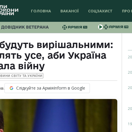
ГОЛОВНА
ВАКАНСІЇ
СОЦЗАХИСТ
ПРО 
ДОВІДНИК ВЕТЕРАНА
 будуть вирішальними:
ять усе, аби Україна
20
ала війну
20
ВИНИ СВІТУ ТА УКРАЇНИ
20
Слідкуйте за АрміяInform в Google
хв.
20
19