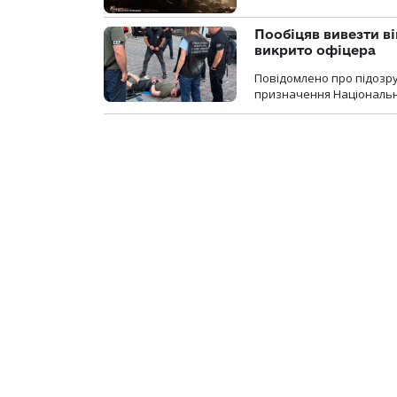
Пообіцяв вивезти ві
викрито офіцера
Повідомлено про підозр
призначення Національної 