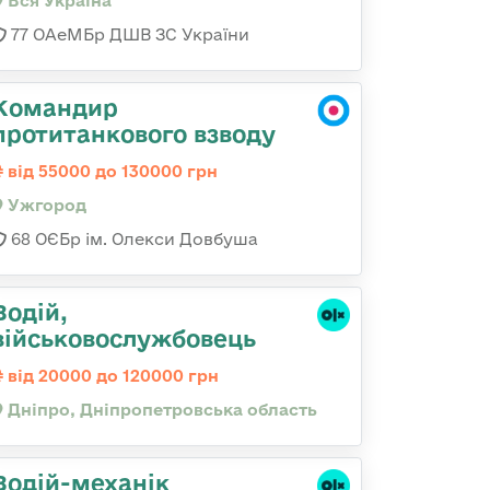
Вся Україна
77 ОАеМБр ДШВ ЗС України
Командир
протитанкового взводу
від 55000 до 130000 грн
Ужгород
68 ОЄБр ім. Олекси Довбуша
Водій,
військовослужбовець
від 20000 до 120000 грн
Дніпро, Дніпропетровська область
Водій-механік