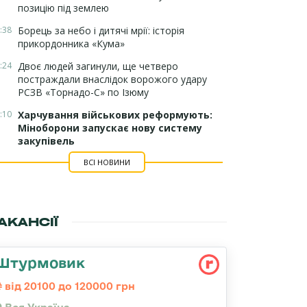
позицію під землею
:38
Борець за небо і дитячі мрії: історія
прикордонника «Кума»
:24
Двоє людей загинули, ще четверо
постраждали внаслідок ворожого удару
РСЗВ «Торнадо-С» по Ізюму
:10
Харчування військових реформують:
Міноборони запускає нову систему
закупівель
ВСІ НОВИНИ
АКАНСІЇ
Штурмовик
від 20100 до 120000 грн