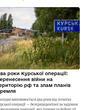
ва роки Курської операції:
еренесення війни на
ериторію рф та злам планів
ремля
ьогодні виповнюється два роки від початку
урської операції — безпрецедентної за задумом
виконанням кампанії, яка перенесла бойові дії