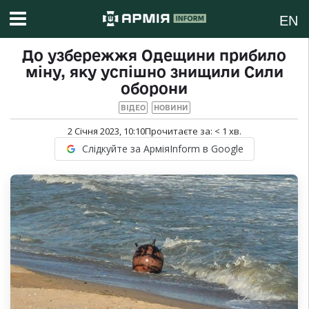
EN
До узбережжя Одещини прибило
міну, яку успішно знищили Сили
оборони
ВІДЕО
НОВИНИ
2 Січня 2023, 10:10
Прочитаєте за:
< 1
хв.
Слідкуйте за АрміяInform в Google