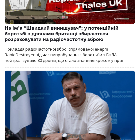
На ім’я “Швидкий винищувач”: у потенційній
боротьбі з дронами британці збираються
розраховувати на радіочастотну зброю
Приладдя радіочастотної зброї спрямованої енергії
RapidDestroyer під час випробувань із боротьби з БпЛА
нейтралізувало 80 дронів, що стало значним кроком у праг