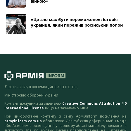
війною»
«Це зло має бути переможене»: історія
українця, який пережив російський полон
© 2018 - 2026, ІНФОРМАЦІЙНЕ АГЕНТСТВО,
Міністерство оборони України
Контент доступний за ліцензією
Creative Commons Attribution 4.0
International license
якщо не зазначено інше.
При використанні контенту з сайту АрміяInform посилання на
armyinform.com.ua
обов’язкове. Для суб’єктів у сфері онлайн-медіа
обов’язковим є розміщення у першому абзаці матеріалу прямого та
відкритого для пошукових систем гіперпосилання на цитований