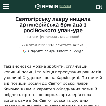
EN
Святогірську лавру нищила
артилерійська бригада з
російського улан-уде
РЕГІОНИ
РЕПОРТАЖІ З МІСЦЯ ПОДІЙ
27 Жовтня 2022, 10:37
Прочитаєте за:
2
хв.
Слідкуйте за АрміяInform в Google
Такі висновки можна зробити, оглянувши
колишні позиції та місця перебування рашистів
у селищі Студенок, що на Харківщині. По прямій
від позицій росіян до Святогірської лаври
близько 10 км, а характер обладнання позицій
свідчить про те, що ворожа артилерія вела
вогонь саме в бік Святогірська та сусідніх