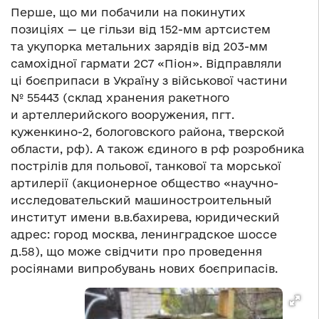
Перше, що ми побачили на покинутих
позиціях — це гільзи від 152-мм артсистем
та укупорка метальних зарядів від 203-мм
самохідної гармати 2С7 «Піон». Відправляли
ці боєприпаси в Україну з військової частини
№ 55443 (склад хранения ракетного
и артеллерийского вооружения, пгт.
куженкино-2, бологовского района, тверской
области, рф). А також єдиного в рф розробника
пострілів для польової, танкової та морської
артилерії (акционерное общество «научно-
исследовательский машиностроительный
институт имени в.в.бахирева, юридический
адрес: город москва, ленинградское шоссе
д.58), що може свідчити про проведення
росіянами випробувань нових боєприпасів.