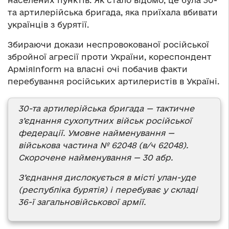
населених пунктів. Як стало відомо, це була 30-
та артилерійська бригада, яка приїхала вбивати
українців з бурятії.
Збираючи докази неспровокованої російської
збройної агресії проти України, кореспондент
АрміяInform на власні очі побачив факти
перебування російських артилеристів в Україні.
30-та артилерійська бригада — тактичне
з
’
єднання сухопутних військ російської
федерації. Умовне найменування —
військова частина № 62048 (в/ч 62048).
Скорочене найменування — 30 абр.
З’єднання дислокується в місті улан-уде
(республіка бурятія) і перебуває у складі
36-ї загальновійськової армії.