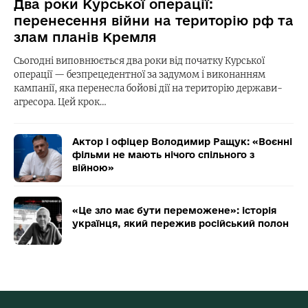
Два роки Курської операції:
перенесення війни на територію рф та
злам планів Кремля
Сьогодні виповнюється два роки від початку Курської
операції — безпрецедентної за задумом і виконанням
кампанії, яка перенесла бойові дії на територію держави-
агресора. Цей крок…
Актор і офіцер Володимир Ращук: «Воєнні
фільми не мають нічого спільного з
війною»
«Це зло має бути переможене»: історія
українця, який пережив російський полон