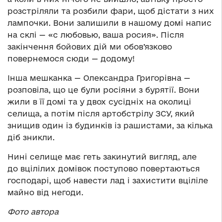
розстріляли та розбили фари, щоб дістати з них
лампочки. Вони залишили в нашому домі напис
на склі — «с любовью, ваша росия». Після
закінчення бойових дій ми обов’язково
повернемося сюди — додому!
Інша мешканка — Олександра Григорівна —
розповіла, що це були росіяни з бурятії. Вони
жили в її домі та у двох сусідніх на околиці
селища, а потім після артобстрілу ЗСУ, який
знищив один із будинків із рашистами, за кілька
діб зникли.
Нині селище має геть закинутий вигляд, але
до вцілілих домівок поступово повертаються
господарі, щоб навести лад і захистити вціліле
майно від негоди.
Фото автора