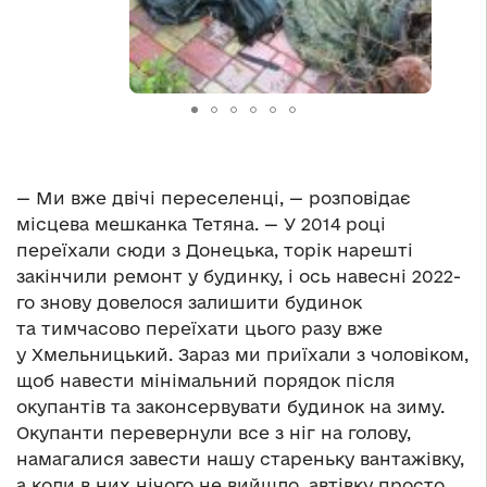
— Ми вже двічі переселенці, — розповідає
місцева мешканка Тетяна. — У 2014 році
переїхали сюди з Донецька, торік нарешті
закінчили ремонт у будинку, і ось навесні 2022-
го знову довелося залишити будинок
та тимчасово переїхати цього разу вже
у Хмельницький. Зараз ми приїхали з чоловіком,
щоб навести мінімальний порядок після
окупантів та законсервувати будинок на зиму.
Окупанти перевернули все з ніг на голову,
намагалися завести нашу стареньку вантажівку,
а коли в них нічого не вийшло, автівку просто