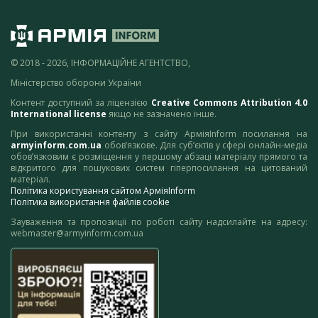
© 2018 - 2026, ІНФОРМАЦІЙНЕ АГЕНТСТВО,
Міністерство оборони України
Контент доступний за ліцензією
Creative Commons Attribution 4.0
International license
якщо не зазначено інше.
При використанні контенту з сайту АрміяInform посилання на
armyinform.com.ua
обов’язкове. Для суб’єктів у сфері онлайн-медіа
обов’язковим є розміщення у першому абзаці матеріалу прямого та
відкритого для пошукових систем гіперпосилання на цитований
матеріал.
Політика користування сайтом АрміяInform
Політика використання файлів cookie
Зауваження та пропозиції по роботі сайту надсилайте на адресу:
webmaster@armyinform.com.ua