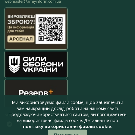
webmaster@armyinform.com.ua
Ми використовуємо файли cookie, щоб забезпечити
вам найкращий досвід роботи на нашому сайті.
Продовжуючи користуватися сайтом, ви погоджуєтесь
press@armyinform.com.ua
на використання файлів cookie. Детальніше про
політику використання файлів cookie
.