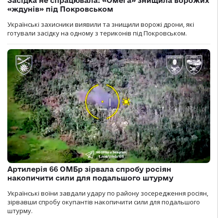
Засідка не спрацювала: «Омега» знищила ворожих
«ждунів» під Покровськом
Українські захисники виявили та знищили ворожі дрони, які
готували засідку на одному з териконів під Покровськом.
Артилерія 66 ОМБр зірвала спробу росіян
накопичити сили для подальшого штурму
Українські воїни завдали удару по району зосередження росіян,
зірвавши спробу окупантів накопичити сили для подальшого
штурму.