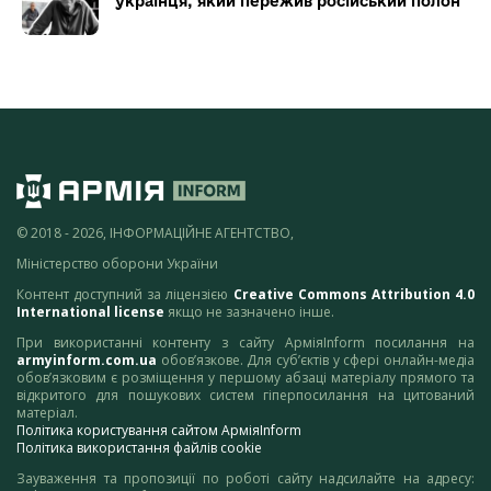
українця, який пережив російський полон
© 2018 - 2026, ІНФОРМАЦІЙНЕ АГЕНТСТВО,
Міністерство оборони України
Контент доступний за ліцензією
Creative Commons Attribution 4.0
International license
якщо не зазначено інше.
При використанні контенту з сайту АрміяInform посилання на
armyinform.com.ua
обов’язкове. Для суб’єктів у сфері онлайн-медіа
обов’язковим є розміщення у першому абзаці матеріалу прямого та
відкритого для пошукових систем гіперпосилання на цитований
матеріал.
Політика користування сайтом АрміяInform
Політика використання файлів cookie
Зауваження та пропозиції по роботі сайту надсилайте на адресу: