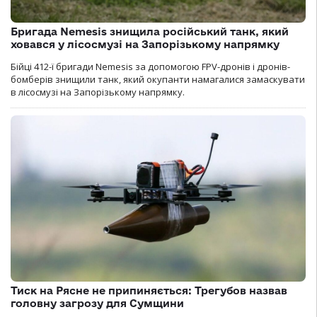
Бригада Nemesis знищила російський танк, який
ховався у лісосмузі на Запорізькому напрямку
Бійці 412-ї бригади Nemesis за допомогою FPV-дронів і дронів-
бомберів знищили танк, який окупанти намагалися замаскувати
в лісосмузі на Запорізькому напрямку.
Тиск на Рясне не припиняється: Трегубов назвав
головну загрозу для Сумщини