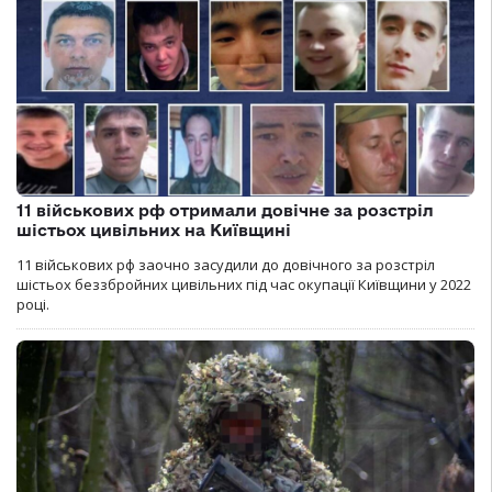
11 військових рф отримали довічне за розстріл
шістьох цивільних на Київщині
11 військових рф заочно засудили до довічного за розстріл
шістьох беззбройних цивільних під час окупації Київщини у 2022
році.