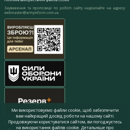
Зауваження та пропозиції по роботі сайту надсилайте на адресу:
webmaster@armyinform.com.ua
Ми використовуємо файли cookie, щоб забезпечити
вам найкращий досвід роботи на нашому сайті.
Продовжуючи користуватися сайтом, ви погоджуєтесь
press@armyinform.com.ua
на використання файлів cookie. Детальніше про