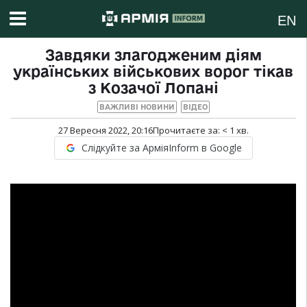
EN
Завдяки злагодженим діям
українських військових ворог тікав
з Козачої Лопані
ВАЖЛИВІ НОВИНИ
ВІДЕО
27 Вересня 2022, 20:16
Прочитаєте за:
< 1
хв.
Слідкуйте за АрміяInform в Google