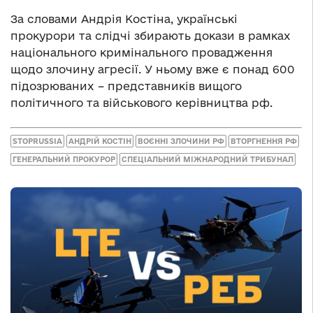
За словами Андрія Костіна, українські
прокурори та слідчі збирають докази в рамках
національного кримінального провадження
щодо злочину агресії. У ньому вже є понад 600
підозрюваних – представників вищого
політичного та військового керівництва рф.
STOPRUSSIA
АНДРІЙ КОСТІН
ВОЄННІ ЗЛОЧИНИ РФ
ВТОРГНЕННЯ РФ
ГЕНЕРАЛЬНИЙ ПРОКУРОР
СПЕЦІАЛЬНИЙ МІЖНАРОДНИЙ ТРИБУНАЛ