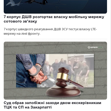
7 корпус ДШВ розгортає власну мобільну мережу
сотового зв’язку
7 корпус швидкого реагування ДШВ ЗСУ тестує власну LTE-
мережу на лінії фронту.
Суд обрав запобіжні заходи двом екскерівникам
ТЦК та СП на Закарпатті