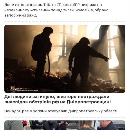
Двом екскерівникам ТЦК та СП, яких ДБР викрило на
незаконному «списанні» понад тисячі чоловіків, обрано
запобіжний захід.
Дві людини загинуло, шестеро постраждали
внаслідок обстрілів рф на Дніпропетровщині
Понад 50 разів росіяни атакували Дніпропетровську області.