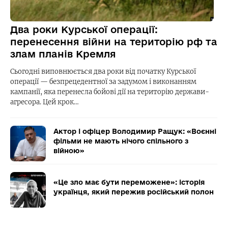
Два роки Курської операції:
перенесення війни на територію рф та
злам планів Кремля
Сьогодні виповнюється два роки від початку Курської
операції — безпрецедентної за задумом і виконанням
кампанії, яка перенесла бойові дії на територію держави-
агресора. Цей крок…
Актор і офіцер Володимир Ращук: «Воєнні
фільми не мають нічого спільного з
війною»
«Це зло має бути переможене»: історія
українця, який пережив російський полон