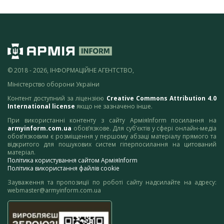
© 2018 - 2026, ІНФОРМАЦІЙНЕ АГЕНТСТВО,
Міністерство оборони України
Контент доступний за ліцензією
Creative Commons Attribution 4.0
International license
якщо не зазначено інше.
При використанні контенту з сайту АрміяInform посилання на
armyinform.com.ua
обов’язкове. Для суб’єктів у сфері онлайн-медіа
обов’язковим є розміщення у першому абзаці матеріалу прямого та
відкритого для пошукових систем гіперпосилання на цитований
матеріал.
Політика користування сайтом АрміяInform
Політика використання файлів cookie
Зауваження та пропозиції по роботі сайту надсилайте на адресу:
webmaster@armyinform.com.ua