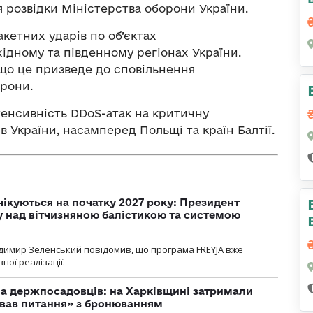
 розвідки Міністерства оборони України.
кетних ударів по об’єктах
ідному та південному регіонах України.
що це призведе до сповільнення
орони.
тенсивність DDoS-атак на критичну
України, насамперед Польщі та країн Балтії.
чікуються на початку 2027 року: Президент
у над вітчизняною балістикою та системою
димир Зеленський повідомив, що програма FREYJA вже
ної реалізації.
а держпосадовців: на Харківщині затримали
ував питання» з бронюванням