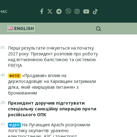
НАС
ENGLISH
:51
Перші результати очікуються на початку
2027 року: Президент розповів про роботу
над вітчизняною балістикою та системою
FREYJA
:41
«Продавав» вплив на
ФОТО
держпосадовців: на Харківщині затримали
ділка, який «вирішував питання» з
бронюванням
:25
Президент доручив підготувати
спеціальну санкційну операцію проти
російського ОПК
:11
На Луганщині Apachi розгромили
ВІДЕО
логістику окупантів: уражено
електростанцію, АЗС і транспорт