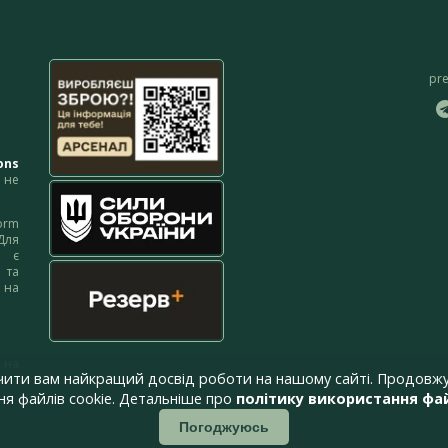
pr
ons
не
orm
Для
м є
 та
 на
 на
чити вам найкращий досвід роботи на нашому сайті. Продовжу
я файлів cookie. Детальніше про
політику використання фай
Погоджуюсь