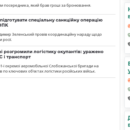
и посередника, який брав гроші за бронювання.
підготувати спеціальну санкційну операцію
 ОПК
димир Зеленський провів координаційну нараду щодо
 росії.
i розгромили логістику окупантів: уражено
С і транспорт
1-ї окремої аеромобільної Слобожанської бригади на
 по ключових об’єктах логістики російських військ.