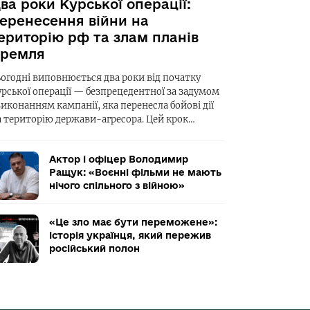
ва роки Курської операції:
еренесення війни на
ериторію рф та злам планів
ремля
ьогодні виповнюється два роки від початку
урської операції — безпрецедентної за задумом
виконанням кампанії, яка перенесла бойові дії
а територію держави-агресора. Цей крок…
Актор і офіцер Володимир
Ращук: «Воєнні фільми не мають
нічого спільного з війною»
«Це зло має бути переможене»:
історія українця, який пережив
російський полон