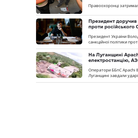
Правоохоронці затримал
Президент доручив 
проти російського
Президент України Воло
санкційної політики проти
На Луганщині Apach
електростанцію, АЗ
Оператори ББпС Apachi 8
Луганщині завдали ударів