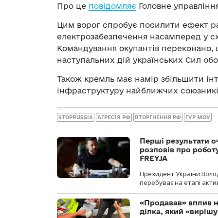
Про це
повідомляє
Головне управління
Цим ворог спробує посилити ефект ра
електрозабезпечення насамперед у сх
Командування окупантів переконано, 
наступальних дій українських Сил об
Також кремль має намір збільшити ін
інфраструктуру найближчих союзників 
STOPRUSSIA
АГРЕСІЯ РФ
ВТОРГНЕННЯ РФ
ГУР МОУ
Перші результати о
розповів про робот
FREYJA
Президент України Воло
перебуває на етапі актив
«Продавав» вплив н
ділка, який «виріш