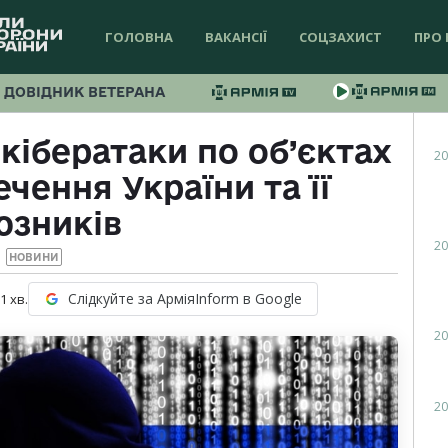
ГОЛОВНА
ВАКАНСІЇ
СОЦЗАХИСТ
ПРО 
ДОВІДНИК ВЕТЕРАНА
кібератаки по об’єктах
20
чення України та її
юзників
20
НОВИНИ
Слідкуйте за АрміяInform в Google
 1
хв.
20
20