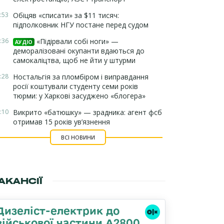
:53
Обіцяв «списати» за $11 тисяч:
підполковник НГУ постане перед судом
:36
«Підірвали собі ноги» —
АУДІО
деморалізовані окупанти вдаються до
самокаліцтва, щоб не йти у штурми
:28
Ностальгія за пломбіром і виправдання
росії коштували студенту семи років
тюрми: у Харкові засуджено «блогера»
:10
Викрито «батюшку» — зрадника: агент фсб
отримав 15 років ув’язнення
ВСІ НОВИНИ
АКАНСІЇ
Дизеліст-електрик до
військової частини А2800