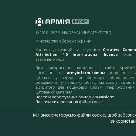
© 2018 - 2026, ІНФОРМАЦІЙНЕ АГЕНТСТВО,
Міністерство оборони України
Контент доступний за ліцензією
Creative Comm
Attribution 4.0 International license
якщо 
зазначено інше.
При використанні контенту з сайту АрміяInf
посилання на
armyinform.com.ua
обов’язкове. 
суб’єктів у сфері онлайн-медіа обов’язкови
розміщення у першому абзаці матеріалу прямого
відкритого для пошукових систем гіперпосилання
цитований матеріал.
Політика користування сайтом АрміяInform
Політика використання файлів cookie
Зауваження та пропозиції по роботі сайту надсилайте
Ми використовуємо файли cookie, щоб забезпе
адресу:
webmaster@armyinform.com.ua
використанн