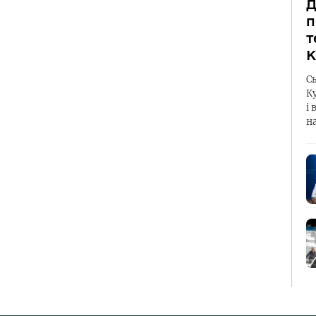
Д
п
т
К
С
К
і 
н