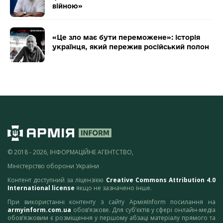
війною»
«Це зло має бути переможене»: історія
українця, який пережив російський полон
© 2018 - 2026, ІНФОРМАЦІЙНЕ АГЕНТСТВО,
Міністерство оборони України
Контент доступний за ліцензією
Creative Commons Attribution 4.0
International license
якщо не зазначено інше.
При використанні контенту з сайту АрміяInform посилання на
armyinform.com.ua
обов’язкове. Для суб’єктів у сфері онлайн-медіа
обов’язковим є розміщення у першому абзаці матеріалу прямого та