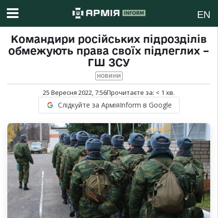
EN
Командири російських підрозділів
обмежують права своїх підлеглих –
ГШ ЗСУ
НОВИНИ
25 Вересня 2022, 7:56
Прочитаєте за:
< 1
хв.
Слідкуйте за АрміяInform в Google