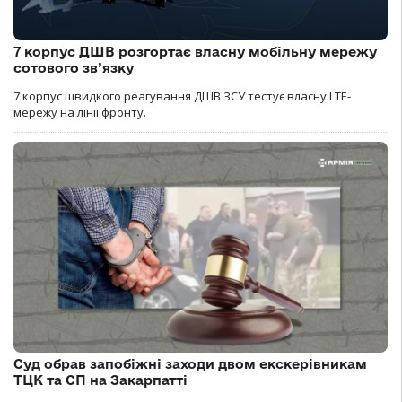
7 корпус ДШВ розгортає власну мобільну мережу
сотового зв’язку
7 корпус швидкого реагування ДШВ ЗСУ тестує власну LTE-
мережу на лінії фронту.
Суд обрав запобіжні заходи двом екскерівникам
ТЦК та СП на Закарпатті