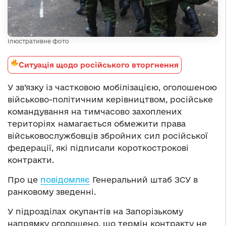
Ілюстративне фото
Ситуація щодо російського вторгнення
У зв’язку із частковою мобілізацією, оголошеною
військово-політичним керівництвом, російське
командування на тимчасово захоплених
територіях намагається обмежити права
військовослужбовців збройних сил російської
федерації, які підписали короткострокові
контракти.
Про це
повідомляє
Генеральний штаб ЗСУ в
ранковому зведенні.
У підрозділах окупантів на Запорізькому
напрямку оголошено, що термін контракту не