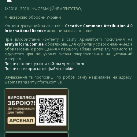
© 2018 - 2026, ІНФОРМАЦІЙНЕ АГЕНТСТВО,
Міністерство оборони України
Контент доступний за ліцензією
Creative Commons Attribution 4.0
International license
якщо не зазначено інше.
При використанні контенту з сайту АрміяInform посилання на
armyinform.com.ua
обов’язкове. Для суб’єктів у сфері онлайн-медіа
обов’язковим є розміщення у першому абзаці матеріалу прямого та
відкритого для пошукових систем гіперпосилання на цитований
матеріал.
Політика користування сайтом АрміяInform
Політика використання файлів cookie
Зауваження та пропозиції по роботі сайту надсилайте на адресу:
webmaster@armyinform.com.ua