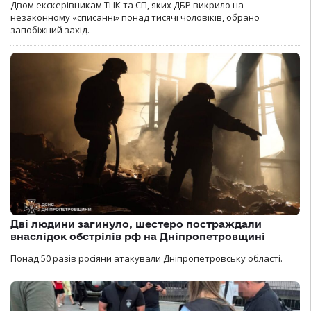
Двом екскерівникам ТЦК та СП, яких ДБР викрило на
незаконному «списанні» понад тисячі чоловіків, обрано
запобіжний захід.
Дві людини загинуло, шестеро постраждали
внаслідок обстрілів рф на Дніпропетровщині
Понад 50 разів росіяни атакували Дніпропетровську області.