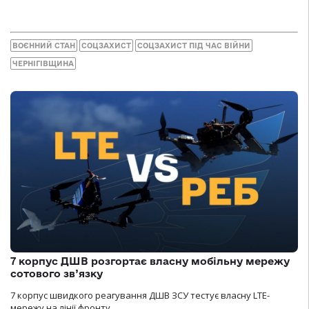
ВОЄННИЙ СТАН
СОЦЗАХИСТ
СОЦЗАХИСТ ПІД ЧАС ВІЙНИ
ЧЕРНІГІВЩИНА
7 корпус ДШВ розгортає власну мобільну мережу
сотового зв’язку
7 корпус швидкого реагування ДШВ ЗСУ тестує власну LTE-
мережу на лінії фронту.