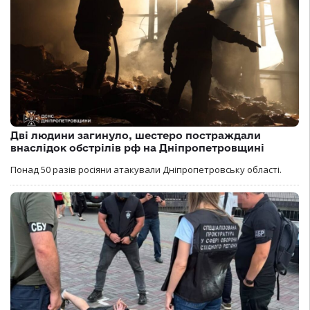
Дві людини загинуло, шестеро постраждали
внаслідок обстрілів рф на Дніпропетровщині
Понад 50 разів росіяни атакували Дніпропетровську області.