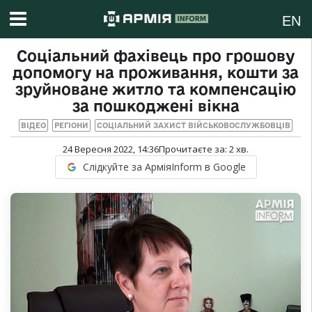
EN
Соціальний фахівець про грошову
допомогу на проживання, кошти за
зруйноване житло та компенсацію
за пошкоджені вікна
ВІДЕО
РЕГІОНИ
СОЦІАЛЬНИЙ ЗАХИСТ ВІЙСЬКОВОСЛУЖБОВЦІВ
24 Вересня 2022, 14:36
Прочитаєте за:
2
хв.
Слідкуйте за АрміяInform в Google