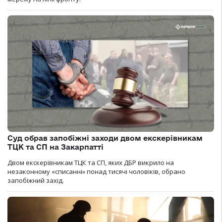
Суд обрав запобіжні заходи двом екскерівникам
ТЦК та СП на Закарпатті
Двом екскерівникам ТЦК та СП, яких ДБР викрило на
незаконному «списанні» понад тисячі чоловіків, обрано
запобіжний захід.