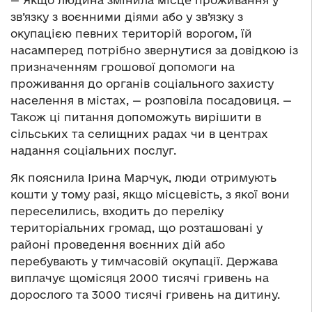
— Якщо людина змінила місце проживання у
зв’язку з воєнними діями або у зв’язку з
окупацією певних територій ворогом, їй
насамперед потрібно звернутися за довідкою із
призначенням грошової допомоги на
проживання до органів соціального захисту
населення в містах, — розповіла посадовиця. —
Також ці питання допоможуть вирішити в
сільських та селищних радах чи в центрах
надання соціальних послуг.
Як пояснила Ірина Марчук, люди отримують
кошти у тому разі, якщо місцевість, з якої вони
переселились, входить до переліку
територіальних громад, що розташовані у
районі проведення воєнних дій або
перебувають у тимчасовій окупації. Держава
виплачує щомісяця 2000 тисячі гривень на
дорослого та 3000 тисячі гривень на дитину.