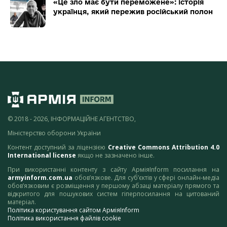
«Це зло має бути переможене»: історія
українця, який пережив російський полон
© 2018 - 2026, ІНФОРМАЦІЙНЕ АГЕНТСТВО,
Міністерство оборони України
Контент доступний за ліцензією
Creative Commons Attribution 4.0
International license
якщо не зазначено інше.
При використанні контенту з сайту АрміяInform посилання на
armyinform.com.ua
обов’язкове. Для суб’єктів у сфері онлайн-медіа
обов’язковим є розміщення у першому абзаці матеріалу прямого та
відкритого для пошукових систем гіперпосилання на цитований
матеріал.
Політика користування сайтом АрміяInform
Політика використання файлів cookie