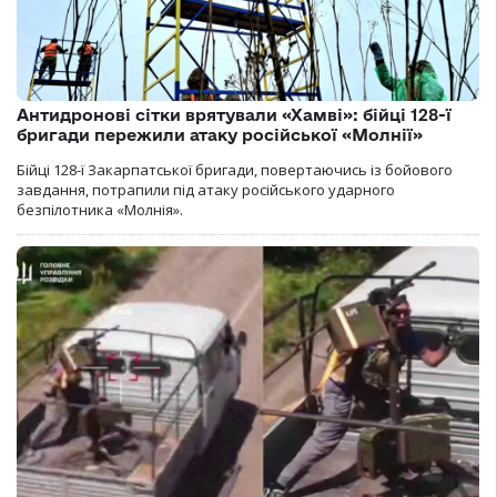
Антидронові сітки врятували «Хамві»: бійці 128-ї
бригади пережили атаку російської «Молнії»
Бійці 128-ї Закарпатської бригади, повертаючись із бойового
завдання, потрапили під атаку російського ударного
безпілотника «Молнія».