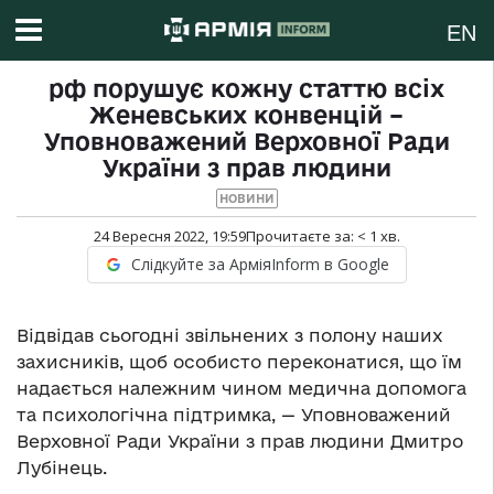
EN
рф порушує кожну статтю всіх
Женевських конвенцій –
Уповноважений Верховної Ради
України з прав людини
НОВИНИ
24 Вересня 2022, 19:59
Прочитаєте за:
< 1
хв.
Слідкуйте за АрміяInform в Google
Відвідав сьогодні звільнених з полону наших
захисників, щоб особисто переконатися, що їм
надається належним чином медична допомога
та психологічна підтримка, — Уповноважений
Верховної Ради України з прав людини Дмитро
Лубінець.