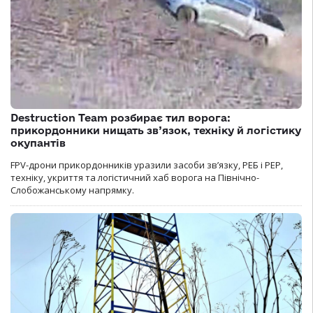
Destruction Team розбирає тил ворога:
прикордонники нищать зв’язок, техніку й логістику
окупантів
FPV-дрони прикордонників уразили засоби зв’язку, РЕБ і РЕР,
техніку, укриття та логістичний хаб ворога на Північно-
Слобожанському напрямку.