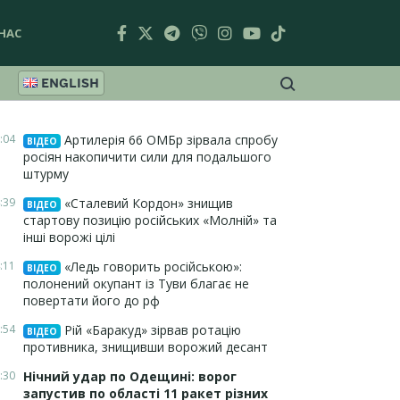
НАС
ENGLISH
:04
Артилерія 66 ОМБр зірвала спробу
ВІДЕО
росіян накопичити сили для подальшого
штурму
:39
«Сталевий Кордон» знищив
ВІДЕО
стартову позицію російських «Молній» та
інші ворожі цілі
:11
«Ледь говорить російською»:
ВІДЕО
полонений окупант із Туви благає не
повертати його до рф
:54
Рій «Баракуд» зірвав ротацію
ВІДЕО
противника, знищивши ворожий десант
:30
Нічний удар по Одещині: ворог
запустив по області 11 ракет різних