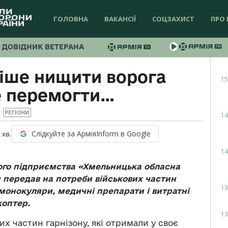
ГОЛОВНА
ВАКАНСІЇ
СОЦЗАХИСТ
ПРО 
ДОВІДНИК ВЕТЕРАНА
іше нищити ворога
15
е перемогти…
РЕГІОНИ
14
Слідкуйте за АрміяInform в Google
2
хв.
14
ого підприємства «Хмельницька обласна
 передав на потреби військових частин
13
монокуляри, медичні препарати і витратні
коптер.
13
их частин гарнізону, які отримали у своє