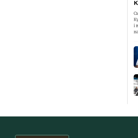
К
С
К
і 
н