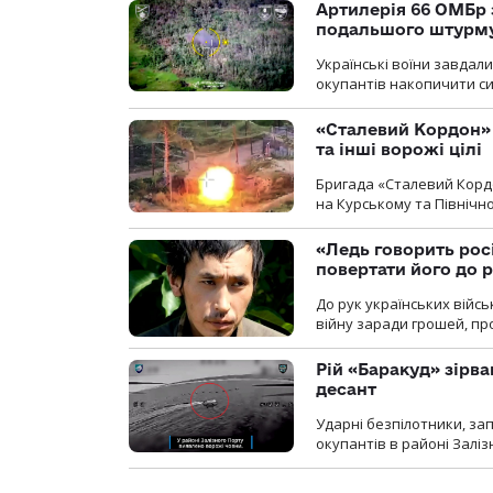
Артилерія 66 ОМБр 
подальшого штурм
Українські воїни завдал
окупантів накопичити с
«Сталевий Кордон»
та інші ворожі цілі
Бригада «Сталевий Кордо
на Курському та Північ
«Ледь говорить рос
повертати його до 
До рук українських війсь
війну заради грошей, про
Рій «Баракуд» зірв
десант
Ударні безпілотники, за
окупантів в районі Залі