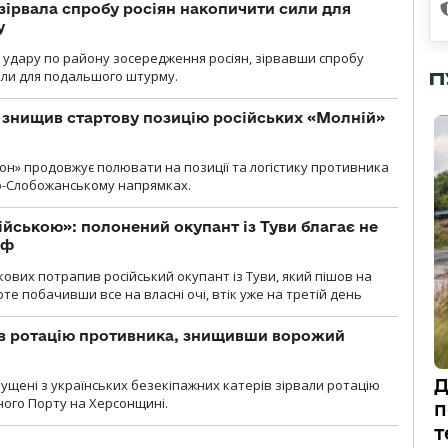
зірвала спробу росіян накопичити сили для
у
и удару по району зосередження росіян, зірвавши спробу
или для подальшого штурму.
П
 знищив стартову позицію російських «Молній»
н» продовжує полювати на позиції та логістику противника
но-Слобожанському напрямках.
ійською»: полонений окупант із Туви благає не
рф
кових потрапив російський окупант із Туви, який пішов на
те побачивши все на власні очі, втік уже на третій день
ав ротацію противника, знищивши ворожий
Д
пущені з українських безекіпажних катерів зірвали ротацію
зного Порту на Херсонщині.
п
т