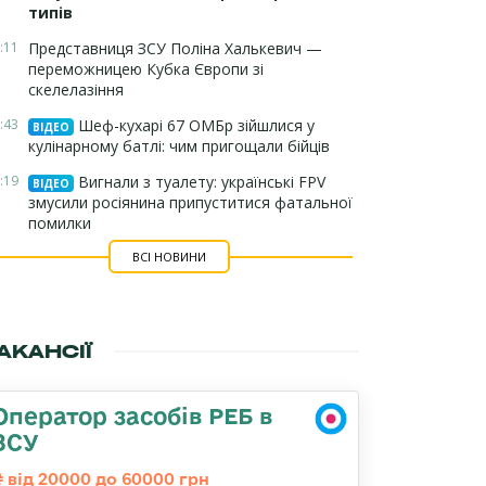
типів
:11
Представниця ЗСУ Поліна Халькевич —
переможницею Кубка Європи зі
скелелазіння
:43
Шеф-кухарі 67 ОМБр зійшлися у
ВІДЕО
кулінарному батлі: чим пригощали бійців
:19
Вигнали з туалету: українські FPV
ВІДЕО
змусили росіянина припуститися фатальної
помилки
ВСІ НОВИНИ
АКАНСІЇ
Оператор засобів РЕБ в
ЗСУ
від 20000 до 60000 грн