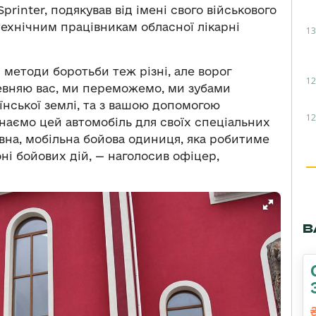
printer, подякував від імені свого військового
технічним працівникам обласної лікарні
13
і методи боротьби теж різні, але ворог
12
певняю вас, ми переможемо, ми зубами
нської землі, та з вашою допомогою
12
ємо цей автомобіль для своїх спеціальних
вна, мобільна бойова одиниця, яка робитиме
і бойових дій, — наголосив офіцер,
В