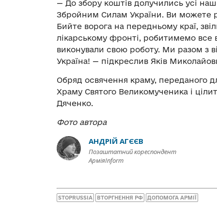
— До збору коштів долучились усі наш
Збройним Силам України. Ви можете р
Бийте ворога на передньому краї, зві
лікарському фронті, робитимемо все ві
виконували свою роботу. Ми разом з в
Україна! — підкреслив Яків Миколайов
Обряд освячення краму, переданого дл
Храму Святого Великомученика і ціл
Дяченко.
Фото автора
АНДРІЙ АГЄЄВ
Позаштатний кореспондент
АрміяInform
STOPRUSSIA
ВТОРГНЕННЯ РФ
ДОПОМОГА АРМІЇ