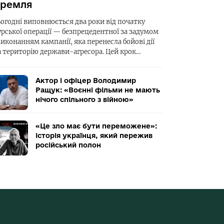
ремля
ьогодні виповнюється два роки від початку
урської операції — безпрецедентної за задумом
виконанням кампанії, яка перенесла бойові дії
а територію держави-агресора. Цей крок…
Актор і офіцер Володимир
Ращук: «Воєнні фільми не мають
нічого спільного з війною»
«Це зло має бути переможене»:
історія українця, який пережив
російський полон