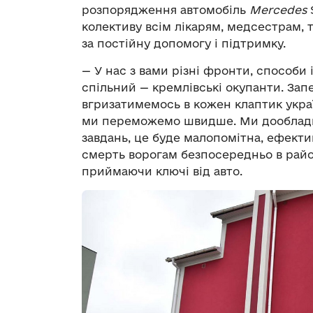
розпорядження автомобіль
Mercedes
S
колективу всім лікарям, медсестрам, 
за постійну допомогу і підтримку.
— У нас з вами різні фронти, способи 
спільний — кремлівські окупанти. За
вгризатимемось в кожен клаптик украї
ми переможемо швидше. Ми дообладна
завдань, це буде малопомітна, ефекти
смерть ворогам безпосередньо в район
приймаючи ключі від авто.