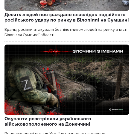
Десять людей постраждало внаслідок подвійного
російського удару по ринку в Білопіллі на Сумщині
Вранці росіяни атакували безпілотником людей на ринку в місті
Білопілля Сумської області.
Окупанти розстріляли українського
військовополоненого на Донеччині
Правоохоронні органи України розпочали досудове