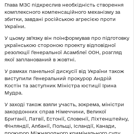
Глава МЗС підкреслив необхідність створення
комплексного компенсаційного механізму за
збитки, завдані російською агресією проти
України.
У цьому зв‘язку він поінформував про підготовку
українською стороною проекту відповідної
резолюції Генеральної Асамблеї ООН, розгляд
якої запланований в жовтні.
У рамках панельної дискусії від України також
виступили Генеральний прокурор Андрій
Костін та заступник Міністра юстиції Ірина
Мудра.
У заході також взяли участь, зокрема, міністри
закордонних справ Німеччини, Великої
Британії, Латвії, Естонії, Словенії, Ліхтенштейну,
Фінляндії, Албанії, Польщі, Ісландії, Канади,
прокурор Міжнародного кримінального суду