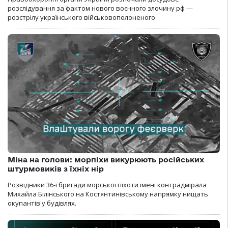
розслідування за фактом нового воєнного злочину рф —
розстрілу українського військовополоненого.
Міна на голови: морпіхи викурюють російських
штурмовиків з їхніх нір
Розвідники 36-ї бригади морської піхоти імені контрадмірала
Михайла Білінського на Костянтинівському напрямку нищать
окупантів у будівлях.