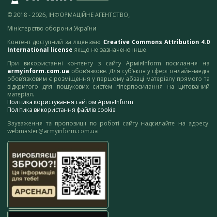
© 2018 - 2026, ІНФОРМАЦІЙНЕ АГЕНТСТВО,
Міністерство оборони України
Контент доступний за ліцензією
Creative Commons Attribution 4.0
International license
якщо не зазначено інше.
При використанні контенту з сайту АрміяInform посилання на
armyinform.com.ua
обов’язкове. Для суб’єктів у сфері онлайн-медіа
обов’язковим є розміщення у першому абзаці матеріалу прямого та
відкритого для пошукових систем гіперпосилання на цитований
матеріал.
Політика користування сайтом АрміяInform
Політика використання файлів cookie
Зауваження та пропозиції по роботі сайту надсилайте на адресу:
webmaster@armyinform.com.ua