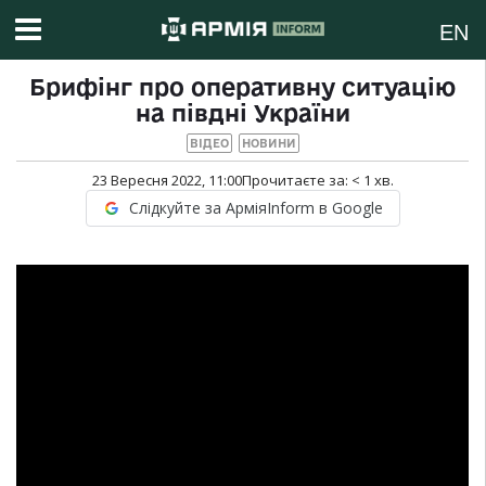
EN
Брифінг про оперативну ситуацію
на півдні України
ВІДЕО
НОВИНИ
23 Вересня 2022, 11:00
Прочитаєте за:
< 1
хв.
Слідкуйте за АрміяInform в Google