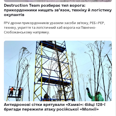
Destruction Team розбирає тил ворога:
прикордонники нищать зв’язок, техніку й логістику
окупантів
FPV-дрони прикордонників уразили засоби зв’язку, РЕБ і РЕР,
техніку, укриття та логістичний хаб ворога на Північно-
Слобожанському напрямку.
Антидронові сітки врятували «Хамві»: бійці 128-ї
бригади пережили атаку російської «Молнії»