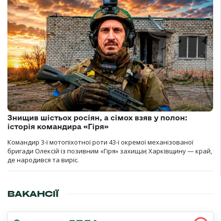
Знищив шістьох росіян, а сімох взяв у полон:
історія командира «Гіря»
Командир 3-ї мотопіхотної роти 43-ї окремої механізованої
бригади Олексій із позивним «Гіря» захищає Харківщину — край,
де народився та виріс.
ВАКАНСІЇ