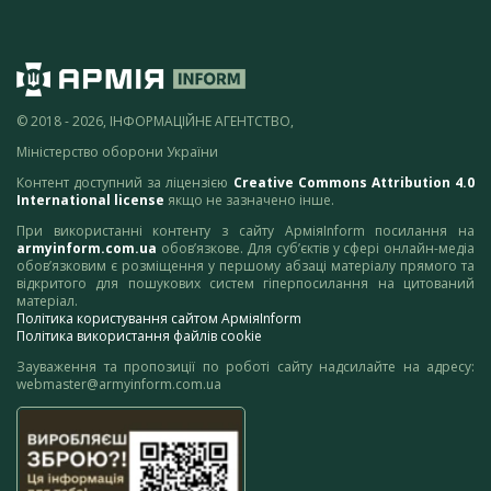
© 2018 - 2026, ІНФОРМАЦІЙНЕ АГЕНТСТВО,
Міністерство оборони України
Контент доступний за ліцензією
Creative Commons Attribution 4.0
International license
якщо не зазначено інше.
При використанні контенту з сайту АрміяInform посилання на
armyinform.com.ua
обов’язкове. Для суб’єктів у сфері онлайн-медіа
обов’язковим є розміщення у першому абзаці матеріалу прямого та
відкритого для пошукових систем гіперпосилання на цитований
матеріал.
Політика користування сайтом АрміяInform
Політика використання файлів cookie
Зауваження та пропозиції по роботі сайту надсилайте на адресу:
webmaster@armyinform.com.ua