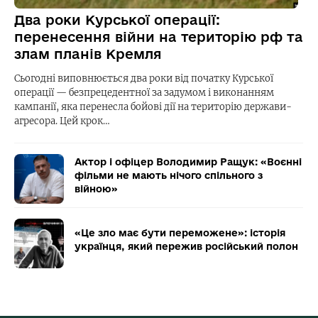
Два роки Курської операції:
перенесення війни на територію рф та
злам планів Кремля
Сьогодні виповнюється два роки від початку Курської
операції — безпрецедентної за задумом і виконанням
кампанії, яка перенесла бойові дії на територію держави-
агресора. Цей крок…
Актор і офіцер Володимир Ращук: «Воєнні
фільми не мають нічого спільного з
війною»
«Це зло має бути переможене»: історія
українця, який пережив російський полон