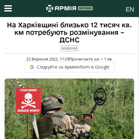
EN
На Харківщині близько 12 тисяч кв.
км потребують розмінування –
ДСНС
НОВИНИ
22 Вересня 2022, 11:29
Прочитаєте за:
< 1
хв.
Слідкуйте за АрміяInform в Google