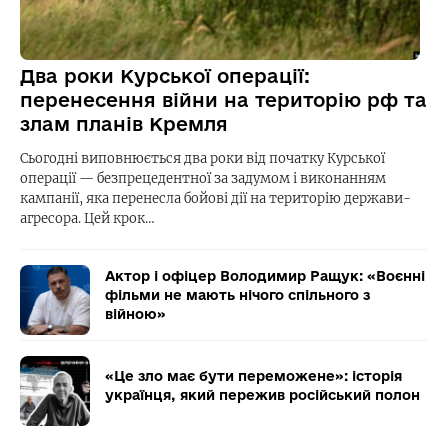
Два роки Курської операції:
перенесення війни на територію рф та
злам планів Кремля
Сьогодні виповнюється два роки від початку Курської
операції — безпрецедентної за задумом і виконанням
кампанії, яка перенесла бойові дії на територію держави-
агресора. Цей крок…
Актор і офіцер Володимир Ращук: «Воєнні
фільми не мають нічого спільного з
війною»
«Це зло має бути переможене»: історія
українця, який пережив російський полон