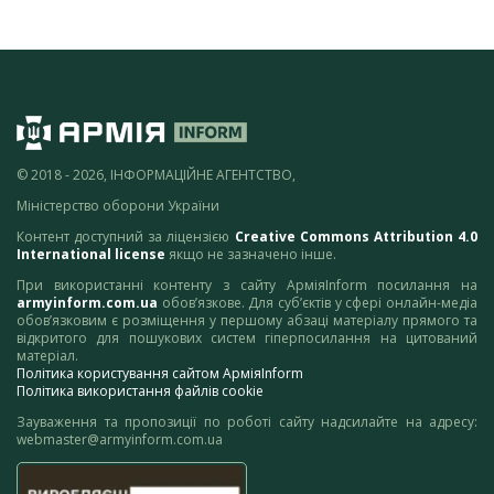
© 2018 - 2026, ІНФОРМАЦІЙНЕ АГЕНТСТВО,
Міністерство оборони України
Контент доступний за ліцензією
Creative Commons Attribution 4.0
International license
якщо не зазначено інше.
При використанні контенту з сайту АрміяInform посилання на
armyinform.com.ua
обов’язкове. Для суб’єктів у сфері онлайн-медіа
обов’язковим є розміщення у першому абзаці матеріалу прямого та
відкритого для пошукових систем гіперпосилання на цитований
матеріал.
Політика користування сайтом АрміяInform
Політика використання файлів cookie
Зауваження та пропозиції по роботі сайту надсилайте на адресу:
webmaster@armyinform.com.ua