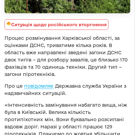
Ситуація щодо російського вторгнення
Процес розмінування Харківської області, за
оцінками ДСНС, триватиме кілька років. В
область вже направлені зведені загони ДСНС
двох типів – для розбору завалів, це близько 170
фахівців та 70 одиниць техніки. Другий тип –
загони піротехніків.
Про це
повідомляє
Державна служба України з
надзвичайних ситуацій.
«Інтенсивність замінування набагато вища, ніж
була в Київській. Велика кількість
протипіхотних мін. Вони буквально розсипані
вздовж доріг. Наразі у області працює 129
піротехніків. Плануємо до жовтня збільшити