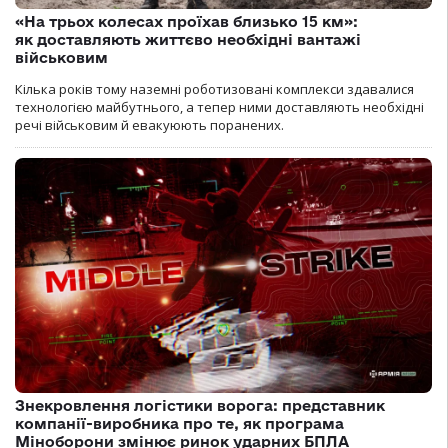
«На трьох колесах проїхав близько 15 км»:
як доставляють життєво необхідні вантажі
військовим
Кілька років тому наземні роботизовані комплекси здавалися
технологією майбутнього, а тепер ними доставляють необхідні
речі військовим й евакуюють поранених.
Знекровлення логістики ворога: представник
компанії-виробника про те, як програма
Міноборони змінює ринок ударних БПЛА