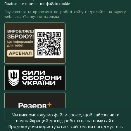
Політика використання файлів cookie
Зауваження та пропозиції по роботі сайту надсилайте на адресу:
webmaster@armyinform.com.ua
Ми використовуємо файли cookie, щоб забезпечити
вам найкращий досвід роботи на нашому сайті.
Продовжуючи користуватися сайтом, ви погоджуєтесь
press@armyinform.com.ua