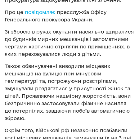
Прокуратура задокументувала їхні злочини.
Про це
повідомляє
пресслужба Офісу
Генерального прокурора України.
Зі зброєю в руках окупанти насильно вдиралися
до будинків мирних мешканців і автоматними
чергами хаотично стріляли по приміщеннях, в
яких переховувалися люди з дітьми.
Також обвинувачені виводили місцевих
мешканців на вулицю при мінусовій
температурі та, погрожуючи розстрілами,
змушували роздягатися у присутності жінок та
дітей. Проявляючи надмірну жорстокість, вони
безпричинно застосовували фізичне насилля
до потерпілих, завдаючи побоїв автоматичною
зброєю.
Окрім того, військові рф незаконно позбавили
волі місцевих мешканців, замкнувши їх на 3 дні