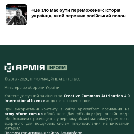
«Це зло має бути переможене»: історія
українця, який пережив російський полон
© 2018 - 2026, ІНФОРМАЦІЙНЕ АГЕНТСТВО,
Міністерство оборони України
Контент доступний за ліцензією
Creative Commons Attribution 4.0
International license
якщо не зазначено інше.
При використанні контенту з сайту АрміяInform посилання на
armyinform.com.ua
обов’язкове. Для суб’єктів у сфері онлайн-медіа
обов’язковим є розміщення у першому абзаці матеріалу прямого та
відкритого для пошукових систем гіперпосилання на цитований
матеріал.
Політика користування сайтом АрміяInform