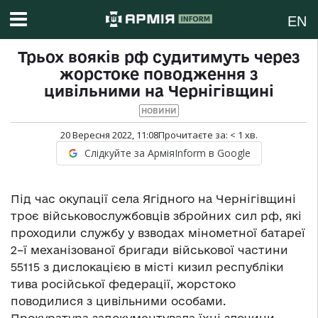
EN
Трьох вояків рф судитимуть через
жорстоке поводження з
цивільними на Чернігівщині
НОВИНИ
20 Вересня 2022, 11:08
Прочитаєте за:
< 1
хв.
Слідкуйте за АрміяInform в Google
Під час окупації села Ягідного на Чернігівщині
троє військовослужбовців збройних сил рф, які
проходили службу у взводах мінометної батареї
2–ї механізованої бригади військової частини
55115 з дислокацією в місті кизил республіки
тива російської федерації, жорстоко
поводилися з цивільними особами.