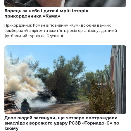
Борець за небо і дитячі мрії: історія
прикордонника «Кума»
Прикордонник Роман із позивним «Кум» воює на важких
бомберах «Vampire» та вже п’ять років організовує дитячий
футбольний турнір на Одещині.
Двоє людей загинули, ще четверо постраждали
внаслідок ворожого удару РСЗВ «Торнадо-С» по
Ізюму