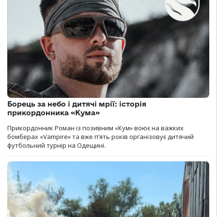
Борець за небо і дитячі мрії: історія
прикордонника «Кума»
Прикордонник Роман із позивним «Кум» воює на важких
бомберах «Vampire» та вже п’ять років організовує дитячий
футбольний турнір на Одещині.