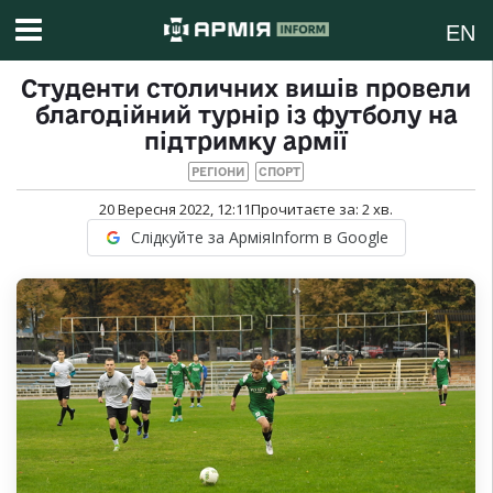
EN
Студенти столичних вишів провели
благодійний турнір із футболу на
підтримку армії
РЕГІОНИ
СПОРТ
20 Вересня 2022, 12:11
Прочитаєте за:
2
хв.
Слідкуйте за АрміяInform в Google