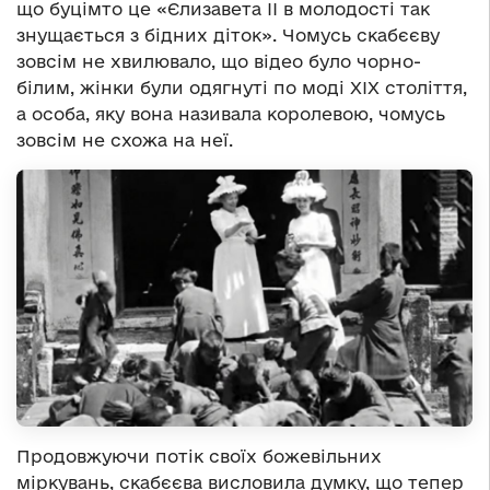
що буцімто це «Єлизавета II в молодості так
знущається з бідних діток». Чомусь скабєєву
зовсім не хвилювало, що відео було чорно-
білим, жінки були одягнуті по моді ХІХ століття,
а особа, яку вона називала королевою, чомусь
зовсім не схожа на неї.
Продовжуючи потік своїх божевільних
міркувань, скабєєва висловила думку, що тепер