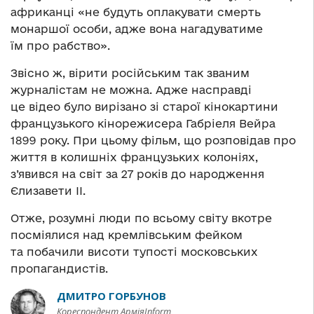
африканці «не будуть оплакувати смерть
монаршої особи, адже вона нагадуватиме
їм про рабство».
Звісно ж, вірити російським так званим
журналістам не можна. Адже насправді
це відео було вирізано зі старої кінокартини
французького кінорежисера Габріеля Вейра
1899 року. При цьому фільм, що розповідав про
життя в колишніх французьких колоніях,
з’явився на світ за 27 років до народження
Єлизавети ІІ.
Отже, розумні люди по всьому світу вкотре
посміялися над кремлівським фейком
та побачили висоти тупості московських
пропагандистів.
ДМИТРО ГОРБУНОВ
Кореспондент АрміяInform