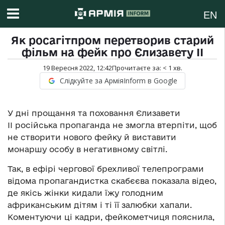
EN
Як росагітпром перетворив старий
фільм на фейк про Єлизавету ІІ
19 Вересня 2022, 12:42
Прочитаєте за:
< 1
хв.
Слідкуйте за АрміяInform в Google
У дні прощання та поховання Єлизавети
ІІ російська пропаганда не змогла втерпіти, щоб
не створити нового фейку й виставити
монаршу особу в негативному світлі.
Так, в ефірі чергової брехливої телепрограми
відома пропагандистка скабєєва показала відео,
де якісь жінки кидали їжу голодним
африканським дітям і ті її залюбки хапали.
Коментуючи ці кадри, фейкометчиця пояснила,