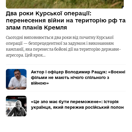
Два роки Курської операції:
перенесення війни на територію рф та
злам планів Кремля
Сьогодні виповнюється два роки від початку Курської
операції — безпрецедентної за задумом і виконанням
кампанії, яка перенесла бойові дії на територію держави-
агресора. Цей крок…
Актор і офіцер Володимир Ращук: «Воєнні
фільми не мають нічого спільного з
війною»
«Це зло має бути переможене»: історія
українця, який пережив російський полон