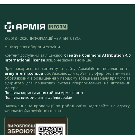
© 2018 - 2026, ІНФОРМАЦІЙНЕ АГЕНТСТВО,
Міністерство оборони України
Контент доступний за ліцензією
Creative Commons Attribution 4.0
International license
якщо не зазначено інше.
При використанні контенту з сайту АрміяInform посилання на
armyinform.com.ua
обов’язкове. Для суб’єктів у сфері онлайн-медіа
обов’язковим є розміщення у першому абзаці матеріалу прямого та
відкритого для пошукових систем гіперпосилання на цитований
матеріал.
Політика користування сайтом АрміяInform
Політика використання файлів cookie
Зауваження та пропозиції по роботі сайту надсилайте на адресу:
webmaster@armyinform.com.ua