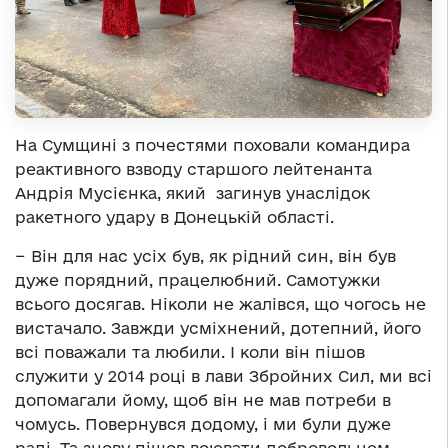
На Сумщині з почестями поховали командира
реактивного взводу старшого лейтенанта
Андрія Мусієнка, який загинув унаслідок
ракетного удару в Донецькій області.
− Він для нас усіх був, як рідний син, він був
дуже порядний, працелюбний. Самотужки
всього досягав. Ніколи не жалівся, що чогось не
вистачало. Завжди усміхнений, дотепний, його
всі поважали та любили. І коли він пішов
служити у 2014 році в лави Збройних Сил, ми всі
допомагали йому, щоб він не мав потреби в
чомусь. Повернувся додому, і ми були дуже