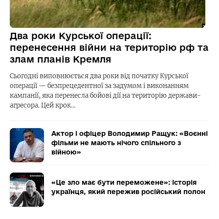
Два роки Курської операції:
перенесення війни на територію рф та
злам планів Кремля
Сьогодні виповнюється два роки від початку Курської
операції — безпрецедентної за задумом і виконанням
кампанії, яка перенесла бойові дії на територію держави-
агресора. Цей крок…
Актор і офіцер Володимир Ращук: «Воєнні
фільми не мають нічого спільного з
війною»
«Це зло має бути переможене»: історія
українця, який пережив російський полон