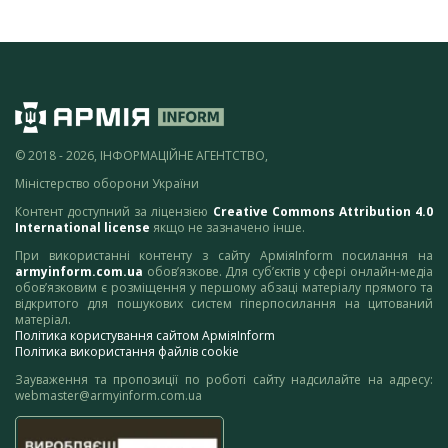
© 2018 - 2026, ІНФОРМАЦІЙНЕ АГЕНТСТВО,
Міністерство оборони України
Контент доступний за ліцензією
Creative Commons Attribution 4.0
International license
якщо не зазначено інше.
При використанні контенту з сайту АрміяInform посилання на
armyinform.com.ua
обов’язкове. Для суб’єктів у сфері онлайн-медіа
обов’язковим є розміщення у першому абзаці матеріалу прямого та
відкритого для пошукових систем гіперпосилання на цитований
матеріал.
Політика користування сайтом АрміяInform
Політика використання файлів cookie
Зауваження та пропозиції по роботі сайту надсилайте на адресу:
webmaster@armyinform.com.ua