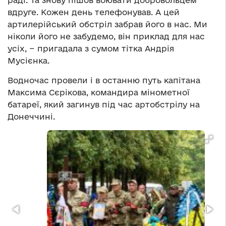
раді. Та знову пішов воювати добровольцем
вдруге. Кожен день телефонував. А цей
артилерійський обстріл забрав його в нас. Ми
ніколи його не забудемо, він приклад для нас
усіх, − пригадала з сумом тітка Андрія
Мусієнка.
Водночас провели і в останню путь капітана
Максима Сєрікова, командира мінометної
батареї, який загинув під час артобстрілу на
Донеччині.