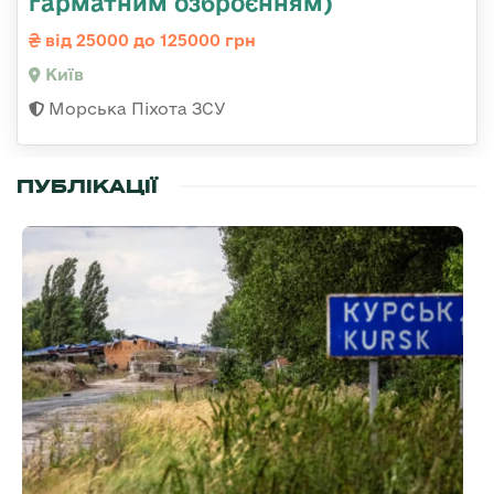
гарматним озброєнням)
від 25000 до 125000 грн
Київ
Морська Піхота ЗСУ
ПУБЛІКАЦІЇ