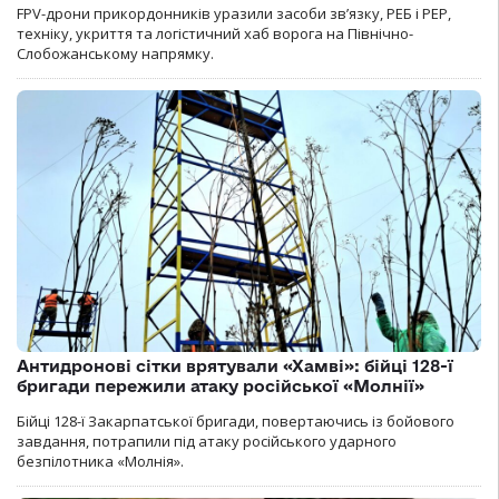
FPV-дрони прикордонників уразили засоби зв’язку, РЕБ і РЕР,
техніку, укриття та логістичний хаб ворога на Північно-
Слобожанському напрямку.
Антидронові сітки врятували «Хамві»: бійці 128-ї
бригади пережили атаку російської «Молнії»
Бійці 128-ї Закарпатської бригади, повертаючись із бойового
завдання, потрапили під атаку російського ударного
безпілотника «Молнія».