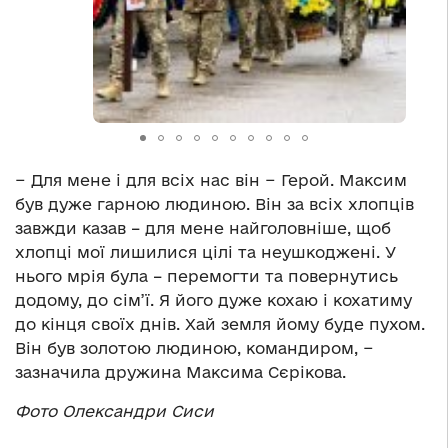
− Для мене і для всіх нас він − Герой. Максим
був дуже гарною людиною. Він за всіх хлопців
завжди казав – для мене найголовніше, щоб
хлопці мої лишилися цілі та неушкоджені. У
нього мрія була – перемогти та повернутись
додому, до сім’ї. Я його дуже кохаю і кохатиму
до кінця своїх днів. Хай земля йому буде пухом.
Він був золотою людиною, командиром, −
зазначила дружина Максима Сєрікова.
Фото Олександри Сиси