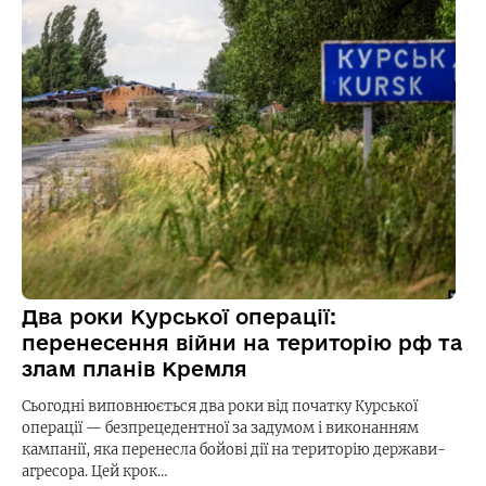
Два роки Курської операції:
перенесення війни на територію рф та
злам планів Кремля
Сьогодні виповнюється два роки від початку Курської
операції — безпрецедентної за задумом і виконанням
кампанії, яка перенесла бойові дії на територію держави-
агресора. Цей крок…