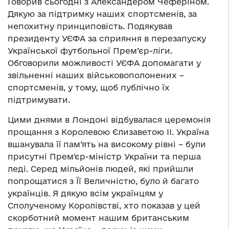
Говорив сьогодні з Александером Чеферіном.
Дякую за підтримку наших спортсменів, за
непохитну принциповість. Подякував
президенту УЄФА за сприяння в перезапуску
Української футбольної Прем’єр-ліги.
Обговорили можливості УЄФА допомагати у
звільненні наших військовополонених –
спортсменів, у тому, щоб публічно їх
підтримувати.
Цими днями в Лондоні відбувалася церемонія
прощання з Королевою Єлизаветою ІІ. Україна
вшанувала її пам’ять на високому рівні – були
присутні Премʼєр-міністр України та перша
леді. Серед мільйонів людей, які прийшли
попрощатися з Її Величністю, було й багато
українців. Я дякую всім українцям у
Сполученому Королівстві, хто показав у цей
скорботний момент нашим британським