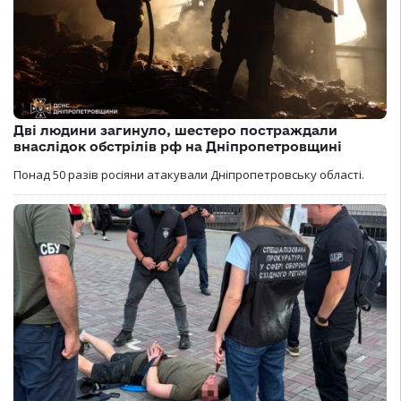
Дві людини загинуло, шестеро постраждали
внаслідок обстрілів рф на Дніпропетровщині
Понад 50 разів росіяни атакували Дніпропетровську області.