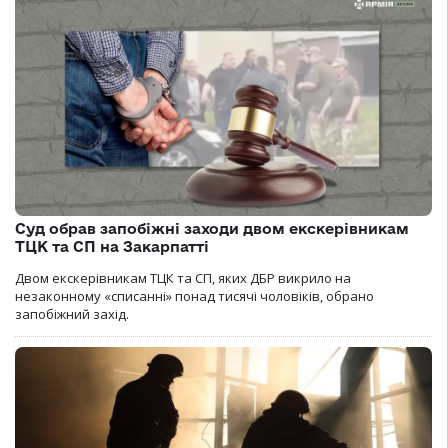
Суд обрав запобіжні заходи двом екскерівникам
ТЦК та СП на Закарпатті
Двом екскерівникам ТЦК та СП, яких ДБР викрило на
незаконному «списанні» понад тисячі чоловіків, обрано
запобіжний захід.