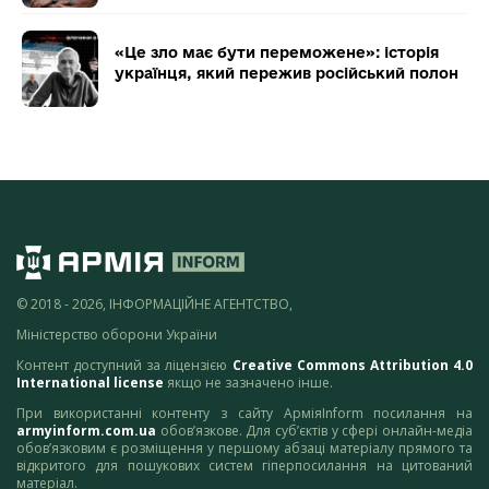
«Це зло має бути переможене»: історія
українця, який пережив російський полон
© 2018 - 2026, ІНФОРМАЦІЙНЕ АГЕНТСТВО,
Міністерство оборони України
Контент доступний за ліцензією
Creative Commons Attribution 4.0
International license
якщо не зазначено інше.
При використанні контенту з сайту АрміяInform посилання на
armyinform.com.ua
обов’язкове. Для суб’єктів у сфері онлайн-медіа
обов’язковим є розміщення у першому абзаці матеріалу прямого та
відкритого для пошукових систем гіперпосилання на цитований
матеріал.