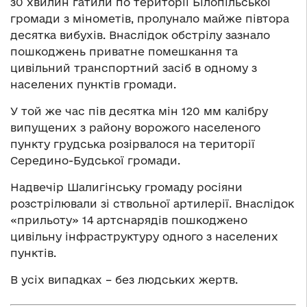
з0 хвилин гатили по території Білопільської
громади з мінометів, пролунало майже півтора
десятка вибухів. Внаслідок обстрілу зазнало
пошкоджень приватне помешкання та
цивільний транспортний засіб в одному з
населених пунктів громади.
У той же час пів десятка мін 120 мм калібру
випущених з району ворожого населеного
пункту грудська розірвалося на території
Середино-Будської громади.
Надвечір Шалигінську громаду росіяни
розстрілювали зі ствольної артилерії. Внаслідок
«прильоту» 14 артснарядів пошкоджено
цивільну інфраструктуру одного з населених
пунктів.
В усіх випадках – без людських жертв.