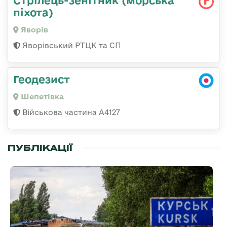
піхота)
Яворів
Яворівський РТЦК та СП
Геодезист
Шепетівка
Військова частина А4127
ПУБЛІКАЦІЇ