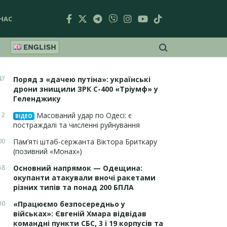
НАС
ENGLISH
47
Поряд з «дачею путіна»: українські
дрони знищили ЗРК С-400 «Тріумф» у
Геленджику
12
Масований удар по Одесі: є
ВІДЕО
постраждалі та численні руйнування
00
Пам’яті штаб-сержанта Віктора Бриткару
(позивний «Монах»)
58
Основний напрямок — Одещина:
окупанти атакували вночі ракетами
різних типів та понад 200 БПЛА
30
«Працюємо безпосередньо у
військах»: Євгеній Хмара відвідав
командні пункти СБС, 3 і 19 корпусів та