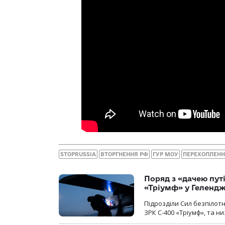
STOPRUSSIA
ВТОРГНЕННЯ РФ
ГУР МОУ
ПЕРЕХОПЛЕН
Поряд з «дачею пут
«Тріумф» у Геленд
Підрозділи Сил безпілот
ЗРК С-400 «Тріумф», та н