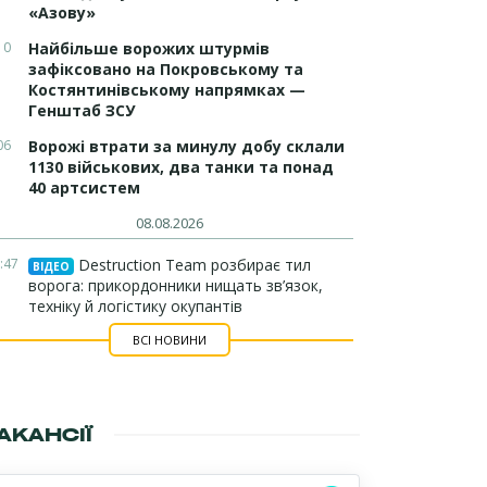
«Азову»
10
Найбільше ворожих штурмів
зафіксовано на Покровському та
Костянтинівському напрямках —
Генштаб ЗСУ
06
Ворожі втрати за минулу добу склали
1130 військових, два танки та понад
40 артсистем
08.08.2026
:47
Destruction Team розбирає тил
ВІДЕО
ворога: прикордонники нищать зв’язок,
техніку й логістику окупантів
ВСІ НОВИНИ
АКАНСІЇ