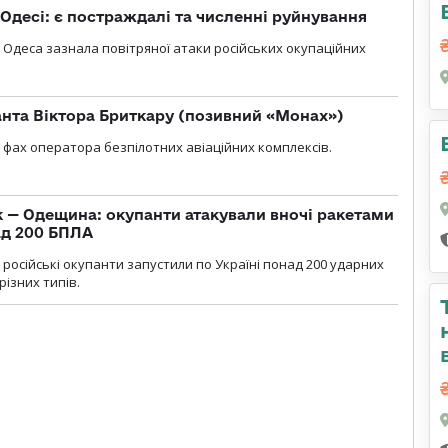
Одесі: є постраждалі та численні руйнування
я, Одеса зазнала повітряної атаки російських окупаційних
нта Віктора Бриткару (позивний «Монах»)
фах оператора безпілотних авіаційних комплексів.
 — Одещина: окупанти атакували вночі ракетами
ад 200 БПЛА
я, російські окупанти запустили по Україні понад 200 ударних
різних типів.