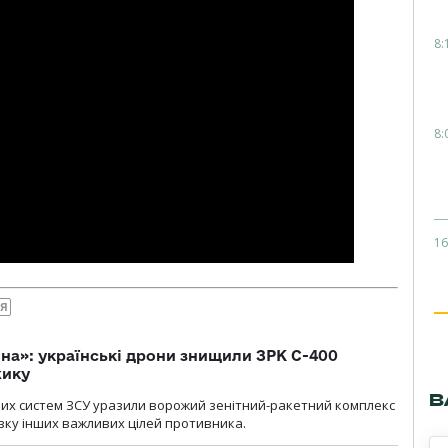
8:
8:
16
НЯ
іна»: українські дрони знищили ЗРК С-400
жику
В
них систем ЗСУ уразили ворожий зенітний-ракетний комплекс
изку інших важливих цілей противника.