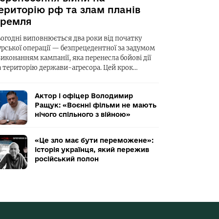
ериторію рф та злам планів
ремля
ьогодні виповнюється два роки від початку
урської операції — безпрецедентної за задумом
виконанням кампанії, яка перенесла бойові дії
а територію держави-агресора. Цей крок…
Актор і офіцер Володимир
Ращук: «Воєнні фільми не мають
нічого спільного з війною»
«Це зло має бути переможене»:
історія українця, який пережив
російський полон