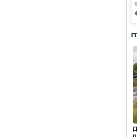
П
Д
п