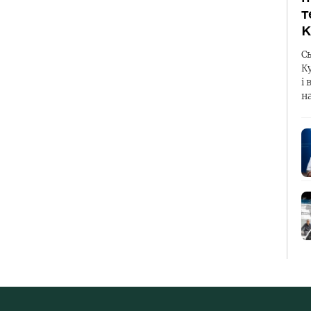
т
К
С
К
і 
н