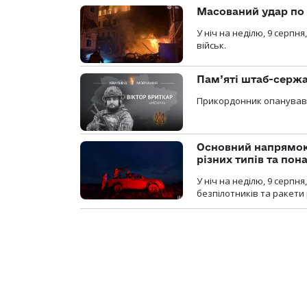
Масований удар по 
У ніч на неділю, 9 серпн
військ.
Пам’яті штаб-сержа
Прикордонник опанував 
Основний напрямок
різних типів та пон
У ніч на неділю, 9 серпн
безпілотників та ракети 