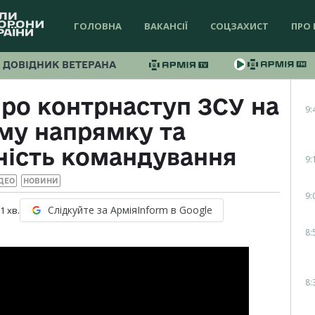
ГОЛОВНА
ВАКАНСІЇ
СОЦЗАХИСТ
ПРО 
ДОВІДНИК ВЕТЕРАНА
про контрнаступ ЗСУ на
9:
му напрямку та
ність командування
9:
ДЕО
НОВИНИ
9:
Слідкуйте за АрміяInform в Google
 1
хв.
8:
8: