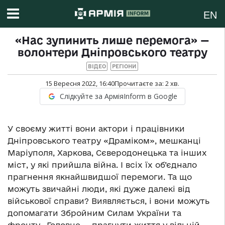
EN
«Нас зупинить лише перемога» —
волонтери Дніпровського театру
ВІДЕО
РЕГІОНИ
15 Вересня 2022, 16:40
Прочитаєте за:
2
хв.
Слідкуйте за АрміяInform в Google
У своєму житті вони актори і працівники
Дніпровського театру «Драміком», мешканці
Маріуполя, Харкова, Сєверодонецька та інших
міст, у які прийшла війна. І всіх їх об’єднало
прагнення якнайшвидшої перемоги. Та що
можуть звичайні люди, які дуже далекі від
військової справи? Виявляється, і вони можуть
допомагати Збройним Силам України та