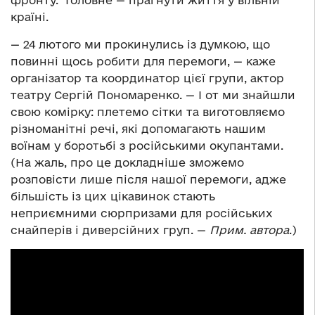
фронту. Головне — прагнути життя у вільній
країні.
— 24 лютого ми прокинулись із думкою, що
повинні щось робити для перемоги, — каже
організатор та координатор цієї групи, актор
театру Сергій Пономаренко. — І от ми знайшли
свою комірку: плетемо сітки та виготовляємо
різноманітні речі, які допомагають нашим
воїнам у боротьбі з російськими окупантами.
(На жаль, про це докладніше зможемо
розповісти лише після нашої перемоги, адже
більшість із цих цікавинок стають
неприємними сюрпризами для російських
снайперів і диверсійних груп. —
Прим. автора
.)