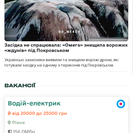
Засідка не спрацювала: «Омега» знищила ворожих
«ждунів» під Покровськом
Українські захисники виявили та знищили ворожі дрони, які
готували засідку на одному з териконів під Покровськом.
ВАКАНСІЇ
Водій-електрик
від 20000 до 25000 грн
Рівне
156 ОМБр