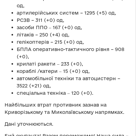
од,
артилерійських систем – 1295 (+5) од,
РСЗВ – 311 (+0) од,
засоби ППО ‒ 167 (+0) од,
літаків – 250 (+4) од,
гелікоптерів – 215 (+0) од,
БПЛА оперативно-тактичного рівня – 908
(+0),
крилаті ракети ‒ 233 (+0),
кораблі /катери ‒ 15 (+0) од,
автомобільної техніки та автоцистерн –
3522 (+21) од,
спеціальна техніка ‒ 120 (+0).
Найбільших втрат противник зазнав на
Криворізькому та Миколаївському напрямках.
Дані уточнюються.
Бий окупанта! Разом переможемо! Наша сила –