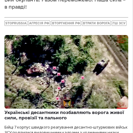
в правді!
STOPRUSSIA
АГРЕСІЯ РФ
ВТОРГНЕННЯ РФ
ВТРАТИ ВОРОГА
ГШ ЗСУ
Українські десантники позбавляють ворога живої
сили, провізії та пального
Бійці 7 корпус швидкого реагування десантно-штурмових військ
ЗСУ поділилися видовищними кадрами з ураженнями низки